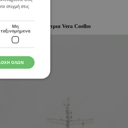
τε στιγμή στις
 Εκτελεστική Διευθύντρια Vera Coelho
Μη
ταξινομημενα
ΔΟΧΗ ΟΛΩΝ