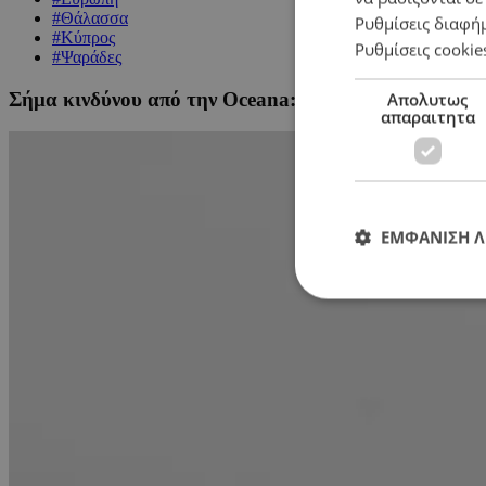
#Θάλασσα
Ρυθμίσεις διαφή
#Κύπρος
Ρυθμίσεις cookie
#Ψαράδες
Σήμα κινδύνου από την Oceana: «Η Κύπρος μπορεί να
Απολυτως
απαραιτητα
ΕΜΦΑΝΙΣΗ 