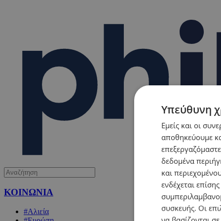
Υπεύθυνη χ
Εμείς και οι συν
αποθηκεύουμε κα
επεξεργαζόμαστε
δεδομένα περιήγη
και περιεχομένο
ενδέχεται επίσης
ΚΟΙΝΩΝΙΑ
συμπεριλαμβανομ
συσκευής. Οι επι
#Αλιεία
να βασίζονται σε
#Ευρώπη