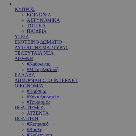
ΚΥΠΡΟΣ
ΚΟΙΝΩΝΙΑ
ΑΣΤΥΝΟΜΙΚΑ
ΤΟΠΙΚΑ
ΠΑΙΔΕΙΑ
ΥΓΕΙΑ
ΣΚΟΤΕΙΝΟ ΔΩΜΑΤΙΟ
ΑΥΤΟΠΤΗΣ ΜΑΡΤΥΡΑΣ
ΤΕΛΕΥΤΑΙΑ ΝΕΑ
ΔΙΕΘΝΗ
#Καύσωνας
#Μέση Ανατολή
ΕΛΛΑΔΑ
ΔΗΜΟΦΙΛΗ ΣΤΟ INTERNET
ΟΙΚΟΝΟΜΙΑ
#Καύσιμα
#Συνταξιοδοτικό
#Τουρισμός
ΠΟΛΙΤΙΣΜΟΣ
ΑΤΖΕΝΤΑ
ΠΟΛΙΤΙΚΗ
#Κυπριακό
#Βουλή
#Κυβέρνηση