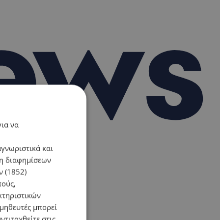
για να
αγνωριστικά και
ση διαφημίσεων
 (1852)
πούς,
κτηριστικών
ομηθευτές μπορεί
ντιταχθείτε στις