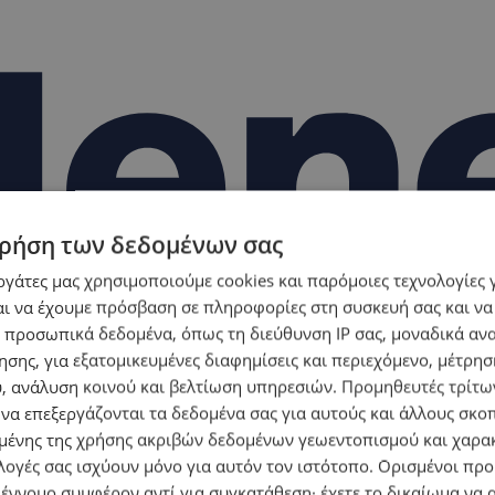
ρήση των δεδομένων σας
εργάτες μας χρησιμοποιούμε cookies και παρόμοιες τεχνολογίες 
ι να έχουμε πρόσβαση σε πληροφορίες στη συσκευή σας και να
 προσωπικά δεδομένα, όπως τη διεύθυνση IP σας, μοναδικά αν
σης, για εξατομικευμένες διαφημίσεις και περιεχόμενο, μέτρη
υ, ανάλυση κοινού και βελτίωση υπηρεσιών.
Προμηθευτές τρίτων
 να επεξεργάζονται τα δεδομένα σας για αυτούς και άλλους σκο
ένης της χρήσης ακριβών δεδομένων γεωεντοπισμού και χαρα
λογές σας ισχύουν μόνο για αυτόν τον ιστότοπο. Ορισμένοι πρ
 έννομο συμφέρον αντί για συγκατάθεση· έχετε το δικαίωμα να α