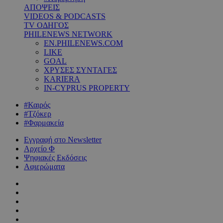
ΑΠΟΨΕΙΣ
VIDEOS & PODCASTS
TV ΟΔΗΓΟΣ
PHILENEWS NETWORK
EN.PHILENEWS.COM
LIKE
GOAL
ΧΡΥΣΕΣ ΣΥΝΤΑΓΕΣ
KARIERA
IN-CYPRUS PROPERTY
#Καιρός
#Τζόκερ
#Φαρμακεία
Εγγραφή στο Newsletter
Αρχείο Φ
Ψηφιακές Εκδόσεις
Αφιερώματα