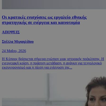
Οι κρατικές ενισχύσεις ως εργαλείο εθνικής
στρατηγικής σε ενέργεια και καινοτομία
ΑΠΟΨΕΙΣ
Στέλλα Μιχαηλίδου
24 Μαΐου, 2026
Η Κύπρος βρίσκεται σήμερα ενώπιον μιας ιστορικής πρόκλησης. Η
ενεργειακή κρίση, η πράσινη μετάβαση, η ανάγκη για τεχνολογικό
εκσυγχρονισμό και η πίεση για ενίσχυση της...