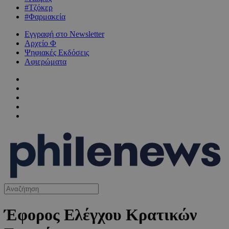
#Τζόκερ
#Φαρμακεία
Εγγραφή στο Newsletter
Αρχείο Φ
Ψηφιακές Εκδόσεις
Αφιερώματα
Έφορος Ελέγχου Κρατικών