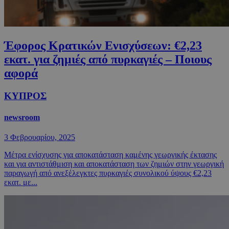
Έφορος Κρατικών Ενισχύσεων: €2,23
εκατ. για ζημιές από πυρκαγιές – Ποιους
αφορά
ΚΥΠΡΟΣ
newsroom
3 Φεβρουαρίου, 2025
Μέτρα ενίσχυσης για αποκατάσταση καμένης γεωργικής έκτασης
και για αντιστάθμιση και αποκατάσταση των ζημιών στην γεωργική
παραγωγή από ανεξέλεγκτες πυρκαγιές συνολικού ύψους €2,23
εκατ. με...