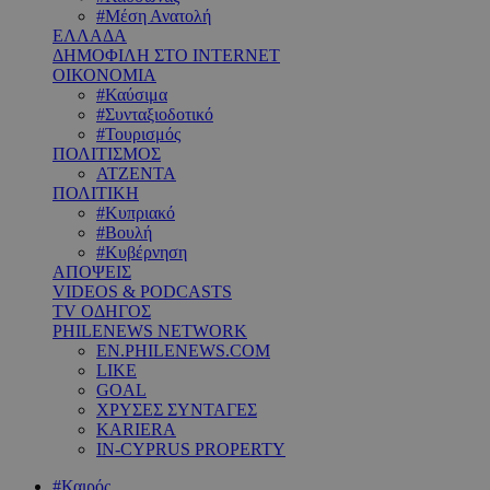
#Μέση Ανατολή
ΕΛΛΑΔΑ
ΔΗΜΟΦΙΛΗ ΣΤΟ INTERNET
ΟΙΚΟΝΟΜΙΑ
#Καύσιμα
#Συνταξιοδοτικό
#Τουρισμός
ΠΟΛΙΤΙΣΜΟΣ
ΑΤΖΕΝΤΑ
ΠΟΛΙΤΙΚΗ
#Κυπριακό
#Βουλή
#Κυβέρνηση
ΑΠΟΨΕΙΣ
VIDEOS & PODCASTS
TV ΟΔΗΓΟΣ
PHILENEWS NETWORK
EN.PHILENEWS.COM
LIKE
GOAL
ΧΡΥΣΕΣ ΣΥΝΤΑΓΕΣ
KARIERA
IN-CYPRUS PROPERTY
#Καιρός