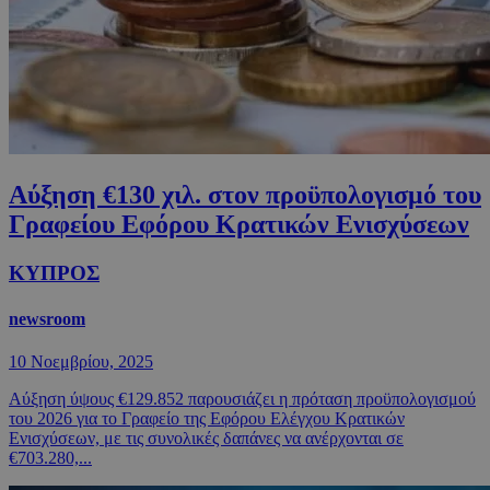
Αύξηση €130 χιλ. στον προϋπολογισμό του
Γραφείου Εφόρου Κρατικών Ενισχύσεων
ΚΥΠΡΟΣ
newsroom
10 Νοεμβρίου, 2025
Αύξηση ύψους €129.852 παρουσιάζει η πρόταση προϋπολογισμού
του 2026 για το Γραφείο της Εφόρου Ελέγχου Κρατικών
Ενισχύσεων, με τις συνολικές δαπάνες να ανέρχονται σε
€703.280,...