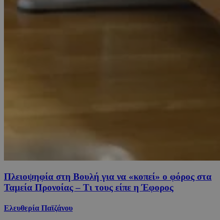
Πλειοψηφία στη Βουλή για να «κοπεί» ο φόρος στα
Ταμεία Προνοίας – Τι τους είπε η Έφορος
Ελευθερία Παϊζάνου