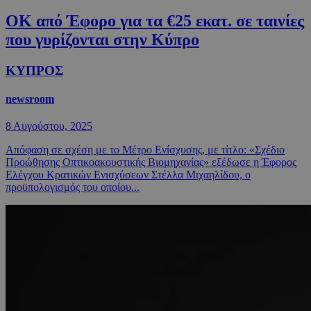
ΟΚ από Έφορο για τα €25 εκατ. σε ταινίες
που γυρίζονται στην Κύπρο
ΚΥΠΡΟΣ
newsroom
8 Αυγούστου, 2025
Απόφαση σε σχέση με το Μέτρο Ενίσχυσης, με τίτλο: «Σχέδιο
Προώθησης Οπτικοακουστικής Βιομηχανίας» εξέδωσε η Έφορος
Ελέγχου Κρατικών Ενισχύσεων Στέλλα Μιχαηλίδου, ο
προϋπολογισμός του οποίου...