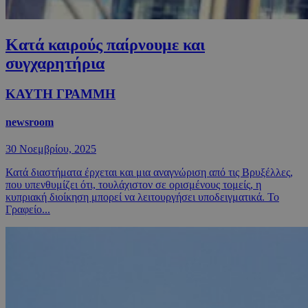
Κατά καιρούς παίρνουμε και
συγχαρητήρια
ΚΑΥΤΗ ΓΡΑΜΜΗ
newsroom
30 Νοεμβρίου, 2025
Κατά διαστήματα έρχεται και μια αναγνώριση από τις Βρυξέλλες,
που υπενθυμίζει ότι, τουλάχιστον σε ορισμένους τομείς, η
κυπριακή διοίκηση μπορεί να λειτουργήσει υποδειγματικά. Το
Γραφείο...