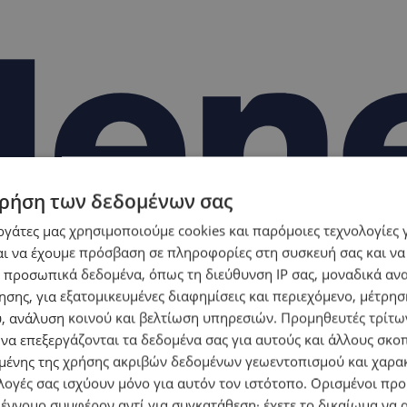
ρήση των δεδομένων σας
εργάτες μας χρησιμοποιούμε cookies και παρόμοιες τεχνολογίες 
ι να έχουμε πρόσβαση σε πληροφορίες στη συσκευή σας και να
 προσωπικά δεδομένα, όπως τη διεύθυνση IP σας, μοναδικά αν
σης, για εξατομικευμένες διαφημίσεις και περιεχόμενο, μέτρη
υ, ανάλυση κοινού και βελτίωση υπηρεσιών.
Προμηθευτές τρίτων
 να επεξεργάζονται τα δεδομένα σας για αυτούς και άλλους σκο
ένης της χρήσης ακριβών δεδομένων γεωεντοπισμού και χαρα
λογές σας ισχύουν μόνο για αυτόν τον ιστότοπο. Ορισμένοι πρ
 έννομο συμφέρον αντί για συγκατάθεση· έχετε το δικαίωμα να α