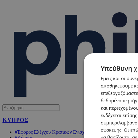
Υπεύθυνη χ
Εμείς και οι συν
αποθηκεύουμε κα
επεξεργαζόμαστε
δεδομένα περιήγη
και περιεχομένο
ενδέχεται επίσης
ΚΥΠΡΟΣ
συμπεριλαμβανομ
συσκευής. Οι επι
#Έφορος Ελέγχου Κρατικών Ενισχύσεων
να βασίζονται σε
#Κύπρος