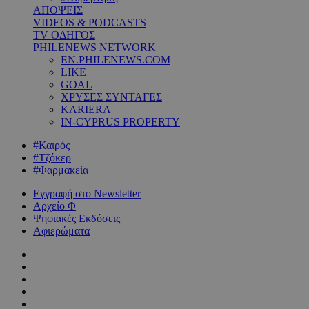
ΑΠΟΨΕΙΣ
VIDEOS & PODCASTS
TV ΟΔΗΓΟΣ
PHILENEWS NETWORK
EN.PHILENEWS.COM
LIKE
GOAL
ΧΡΥΣΕΣ ΣΥΝΤΑΓΕΣ
KARIERA
IN-CYPRUS PROPERTY
#Καιρός
#Τζόκερ
#Φαρμακεία
Εγγραφή στο Newsletter
Αρχείο Φ
Ψηφιακές Εκδόσεις
Αφιερώματα