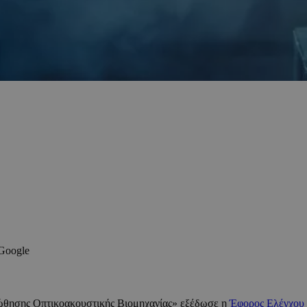
 Google
οώθησης Οπτικοακουστικής Βιομηχανίας» εξέδωσε η
Έφορος Ελέγχου