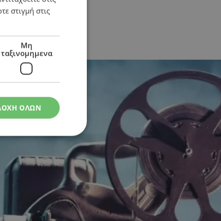
τε στιγμή στις
Μη
ταξινομημενα
ΔΟΧΗ ΟΛΩΝ