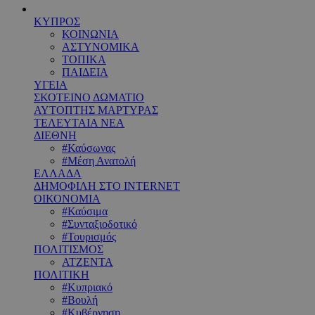
ΚΥΠΡΟΣ
ΚΟΙΝΩΝΙΑ
ΑΣΤΥΝΟΜΙΚΑ
ΤΟΠΙΚΑ
ΠΑΙΔΕΙΑ
ΥΓΕΙΑ
ΣΚΟΤΕΙΝΟ ΔΩΜΑΤΙΟ
ΑΥΤΟΠΤΗΣ ΜΑΡΤΥΡΑΣ
ΤΕΛΕΥΤΑΙΑ ΝΕΑ
ΔΙΕΘΝΗ
#Καύσωνας
#Μέση Ανατολή
ΕΛΛΑΔΑ
ΔΗΜΟΦΙΛΗ ΣΤΟ INTERNET
ΟΙΚΟΝΟΜΙΑ
#Καύσιμα
#Συνταξιοδοτικό
#Τουρισμός
ΠΟΛΙΤΙΣΜΟΣ
ΑΤΖΕΝΤΑ
ΠΟΛΙΤΙΚΗ
#Κυπριακό
#Βουλή
#Κυβέρνηση