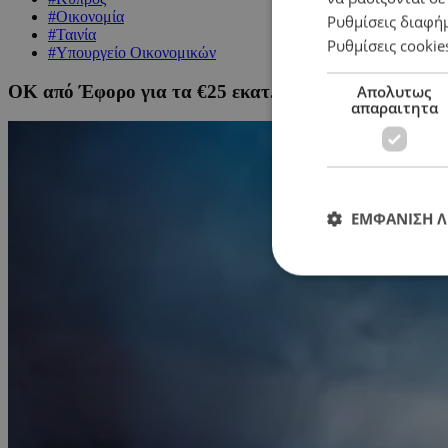
#Οικονομία
Ρυθμίσεις διαφή
#Ταινία
Ρυθμίσεις cookie
#Υπουργείο Οικονομικών
ΟΚ από Έφορο για τα €25 εκατ. σε ταινίες που γυρίζ
Απολυτως
απαραιτητα
ΕΜΦΑΝΙΣΗ 