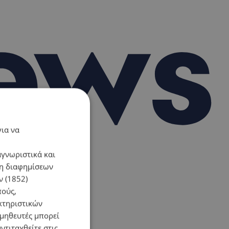
για να
αγνωριστικά και
ση διαφημίσεων
 (1852)
πούς,
κτηριστικών
ομηθευτές μπορεί
ντιταχθείτε στις