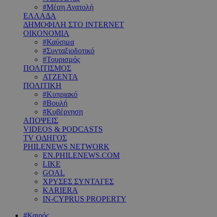
#Μέση Ανατολή
ΕΛΛΑΔΑ
ΔΗΜΟΦΙΛΗ ΣΤΟ INTERNET
ΟΙΚΟΝΟΜΙΑ
#Καύσιμα
#Συνταξιοδοτικό
#Τουρισμός
ΠΟΛΙΤΙΣΜΟΣ
ΑΤΖΕΝΤΑ
ΠΟΛΙΤΙΚΗ
#Κυπριακό
#Βουλή
#Κυβέρνηση
ΑΠΟΨΕΙΣ
VIDEOS & PODCASTS
TV ΟΔΗΓΟΣ
PHILENEWS NETWORK
EN.PHILENEWS.COM
LIKE
GOAL
ΧΡΥΣΕΣ ΣΥΝΤΑΓΕΣ
KARIERA
IN-CYPRUS PROPERTY
#Καιρός