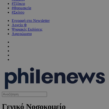
#Τζόκερ
#Φαρμακεία
#Σκίτσο
Εγγραφή στο Newsletter
Αρχείο Φ
Ψηφιακές Εκδόσεις
Αφιερώματα
Γενικό Νοσοκομείο