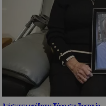
Απίστευτη υπόθεση: Χήρα στη Βρετανία