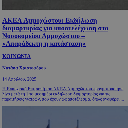
ΑΚΕΛ Αμμοχώστου: Εκδήλωση
διαμαρτυρίας για υποστελέχωση στο
Νοσοκομείου Αμμοχώστου –
«Απαράδεκτη η κατάσταση»
ΚΟΙΝΩΝΙΑ
Νατάσα Χριστοφόρου
14 Απριλίου, 2025
Η Επαρχιακή Επιτροπή του ΑΚΕΛ Αμμοχώστου πραγματοποίησε
λίγο μετά τη 1 το μεσημέρι εκδήλωση διαμαρτυρίας για τις
παραιτήσεις γιατρών, που έχουν ως αποτέλεσμα, όπως αναφέρει,...