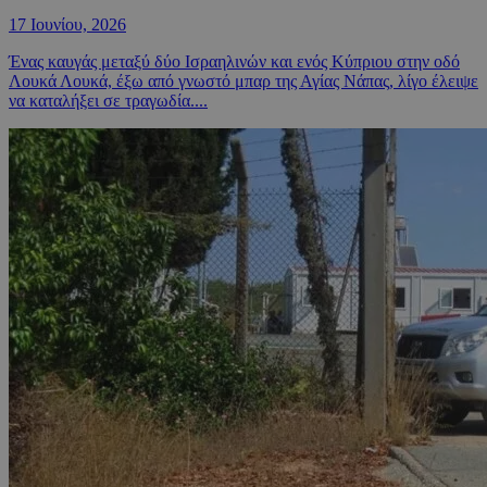
17 Ιουνίου, 2026
Ένας καυγάς μεταξύ δύο Ισραηλινών και ενός Κύπριου στην οδό
Λουκά Λουκά, έξω από γνωστό μπαρ της Αγίας Νάπας, λίγο έλειψε
να καταλήξει σε τραγωδία....