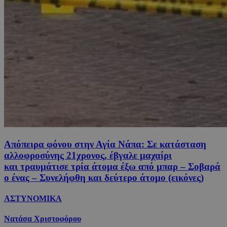
Απόπειρα φόνου στην Αγία Νάπα: Σε κατάσταση
αλλοφροσύνης 21χρονος, έβγαλε μαχαίρι
και τραυμάτισε τρία άτομα έξω από μπαρ – Σοβαρά
ο ένας – Συνελήφθη και δεύτερο άτομο (εικόνες)
ΑΣΤΥΝΟΜΙΚΑ
Νατάσα Χριστοφόρου