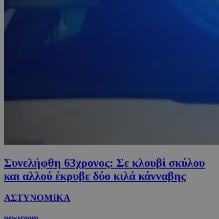
Συνελήφθη 63χρονος: Σε κλουβί σκύλου
και αλλού έκρυβε δύο κιλά κάνναβης
ΑΣΤΥΝΟΜΙΚΑ
newsroom