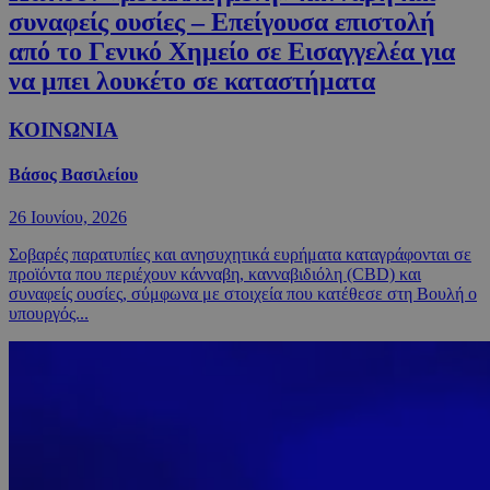
συναφείς ουσίες – Επείγουσα επιστολή
από το Γενικό Χημείο σε Εισαγγελέα για
να μπει λουκέτο σε καταστήματα
ΚΟΙΝΩΝΙΑ
Βάσος Βασιλείου
26 Ιουνίου, 2026
Σοβαρές παρατυπίες και ανησυχητικά ευρήματα καταγράφονται σε
προϊόντα που περιέχουν κάνναβη, κανναβιδιόλη (CBD) και
συναφείς ουσίες, σύμφωνα με στοιχεία που κατέθεσε στη Βουλή ο
υπουργός...