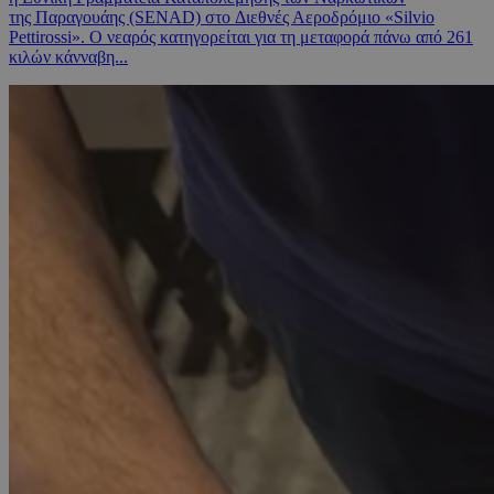
της Παραγουάης (SENAD) στο Διεθνές Αεροδρόμιο «Silvio
Pettirossi». Ο νεαρός κατηγορείται για τη μεταφορά πάνω από 261
κιλών κάνναβη...