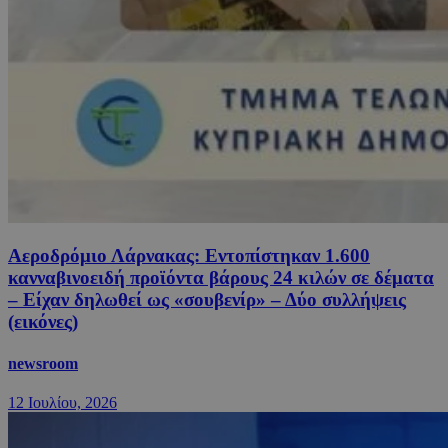
Αεροδρόμιο Λάρνακας: Εντοπίστηκαν 1.600
κανναβινοειδή προϊόντα βάρους 24 κιλών σε δέματα
– Είχαν δηλωθεί ως «σουβενίρ» – Δύο συλλήψεις
(εικόνες)
newsroom
12 Ιουλίου, 2026