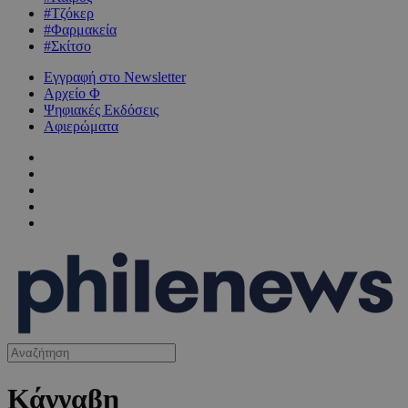
#Τζόκερ
#Φαρμακεία
#Σκίτσο
Εγγραφή στο Newsletter
Αρχείο Φ
Ψηφιακές Εκδόσεις
Αφιερώματα
Κάνναβη