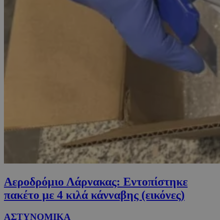
Αεροδρόμιο Λάρνακας: Εντοπίστηκε
πακέτο με 4 κιλά κάνναβης (εικόνες)
ΑΣΤΥΝΟΜΙΚΑ