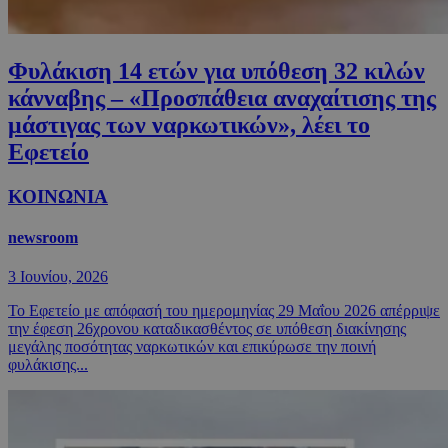
Φυλάκιση 14 ετών για υπόθεση 32 κιλών
κάνναβης – «Προσπάθεια αναχαίτισης της
μάστιγας των ναρκωτικών», λέει το
Εφετείο
ΚΟΙΝΩΝΙΑ
newsroom
3 Ιουνίου, 2026
Το Εφετείο με απόφασή του ημερομηνίας 29 Μαΐου 2026 απέρριψε
την έφεση 26χρονου καταδικασθέντος σε υπόθεση διακίνησης
μεγάλης ποσότητας ναρκωτικών και επικύρωσε την ποινή
φυλάκισης...