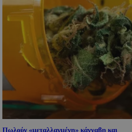
Πωλούν «μεταλλαγμένη» κάνναβη και