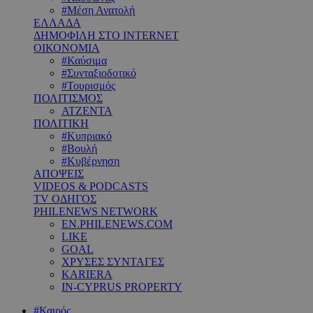
#Μέση Ανατολή
ΕΛΛΑΔΑ
ΔΗΜΟΦΙΛΗ ΣΤΟ INTERNET
ΟΙΚΟΝΟΜΙΑ
#Καύσιμα
#Συνταξιοδοτικό
#Τουρισμός
ΠΟΛΙΤΙΣΜΟΣ
ΑΤΖΕΝΤΑ
ΠΟΛΙΤΙΚΗ
#Κυπριακό
#Βουλή
#Κυβέρνηση
ΑΠΟΨΕΙΣ
VIDEOS & PODCASTS
TV ΟΔΗΓΟΣ
PHILENEWS NETWORK
EN.PHILENEWS.COM
LIKE
GOAL
ΧΡΥΣΕΣ ΣΥΝΤΑΓΕΣ
KARIERA
IN-CYPRUS PROPERTY
#Καιρός