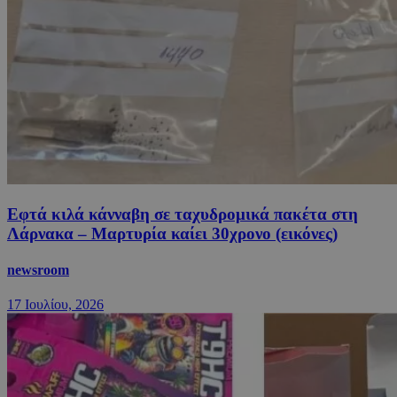
Εφτά κιλά κάνναβη σε ταχυδρομικά πακέτα στη
Λάρνακα – Μαρτυρία καίει 30χρονο (εικόνες)
newsroom
17 Ιουλίου, 2026