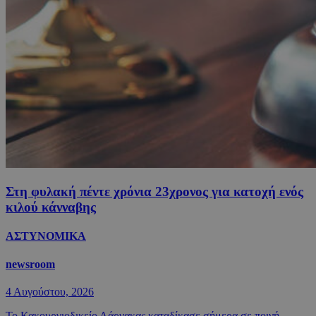
Στη φυλακή πέντε χρόνια 23χρονος για κατοχή ενός
κιλού κάνναβης
ΑΣΤΥΝΟΜΙΚΑ
newsroom
4 Αυγούστου, 2026
Το Κακουργιοδικείο Λάρνακας καταδίκασε σήμερα σε ποινή