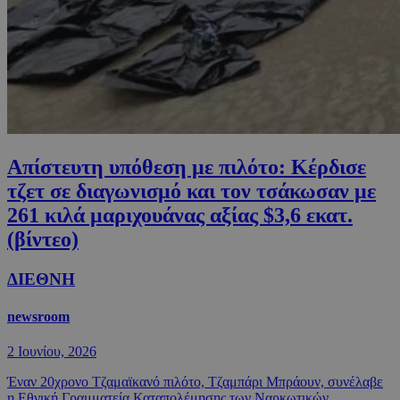
Απίστευτη υπόθεση με πιλότο: Κέρδισε
τζετ σε διαγωνισμό και τον τσάκωσαν με
261 κιλά μαριχουάνας αξίας $3,6 εκατ.
(βίντεο)
ΔΙΕΘΝΗ
newsroom
2 Ιουνίου, 2026
Έναν 20χρονο Τζαμαϊκανό πιλότο, Τζαμπάρι Μπράουν, συνέλαβε
η Εθνική Γραμματεία Καταπολέμησης των Ναρκωτικών