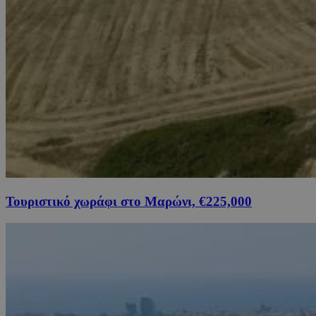
Τουριστικό χωράφι στο Μαρώνι, €225,000