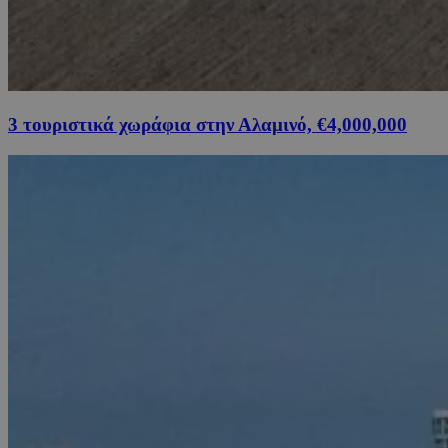
3 τουριστικά χωράφια στην Αλαμινό, €4,000,000