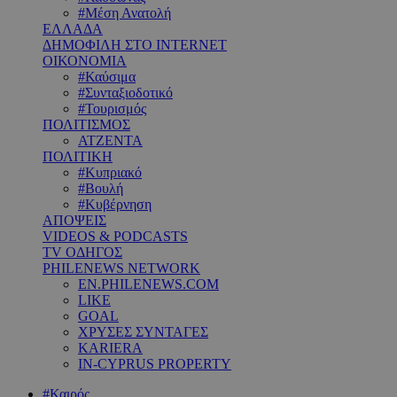
#Μέση Ανατολή
ΕΛΛΑΔΑ
ΔΗΜΟΦΙΛΗ ΣΤΟ INTERNET
ΟΙΚΟΝΟΜΙΑ
#Καύσιμα
#Συνταξιοδοτικό
#Τουρισμός
ΠΟΛΙΤΙΣΜΟΣ
ΑΤΖΕΝΤΑ
ΠΟΛΙΤΙΚΗ
#Κυπριακό
#Βουλή
#Κυβέρνηση
ΑΠΟΨΕΙΣ
VIDEOS & PODCASTS
TV ΟΔΗΓΟΣ
PHILENEWS NETWORK
EN.PHILENEWS.COM
LIKE
GOAL
ΧΡΥΣΕΣ ΣΥΝΤΑΓΕΣ
KARIERA
IN-CYPRUS PROPERTY
#Καιρός