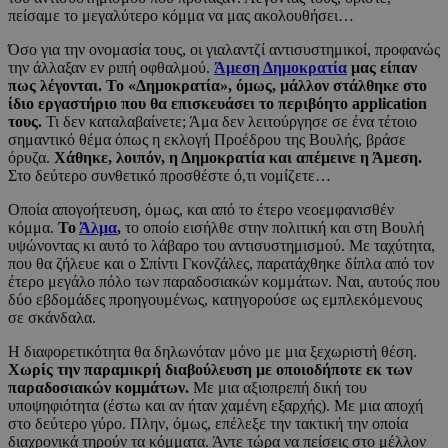
πείσαμε το μεγαλύτερο κόμμα να μας ακολουθήσει…
Όσο για την ονομασία τους, οι γιαλαντζί αντισυστημικοί, προφανώς
την άλλαξαν εν ριπή οφθαλμού.
Άμεση Δημοκρατία
μας είπαν
πως λέγονται. Το «Δημοκρατία», όμως, μάλλον στάλθηκε στο
ίδιο εργαστήριο που θα επισκευάσει το περιβόητο application
τους.
Τι δεν καταλαβαίνετε; Άμα δεν λειτούργησε σε ένα τέτοιο
σημαντικό θέμα όπως η εκλογή Προέδρου της Βουλής, βράσε
όρυζα.
Χάθηκε, λοιπόν, η Δημοκρατία και απέμεινε η Άμεση.
Στο δεύτερο συνθετικό προσθέστε ό,τι νομίζετε…
Οποία απογοήτευση, όμως, και από το έτερο νεοεμφανισθέν
κόμμα.
Το
Άλμα
,
το οποίο εισήλθε στην πολιτική και στη Βουλή
υψώνοντας κι αυτό το λάβαρο του αντισυστημισμού. Με ταχύτητα,
που θα ζήλευε και ο Σπίντι Γκονζάλες, παρατάχθηκε δίπλα από τον
έτερο μεγάλο πόλο των παραδοσιακών κομμάτων. Ναι, αυτούς που
δύο εβδομάδες προηγουμένως, κατηγορούσε ως εμπλεκόμενους
σε σκάνδαλα.
Η διαφορετικότητα θα δηλωνόταν μόνο με μια ξεχωριστή θέση.
Χωρίς την παραμικρή διαβούλευση με οποιοδήποτε εκ των
παραδοσιακών κομμάτων.
Με μια αξιοπρεπή δική του
υποψηφιότητα (έστω και αν ήταν χαμένη εξαρχής). Με μια αποχή
στο δεύτερο γύρο. Πλην, όμως, επέλεξε την τακτική την οποία
διαχρονικά τηρούν τα κόμματα. Άντε τώρα να πείσεις στο μέλλον