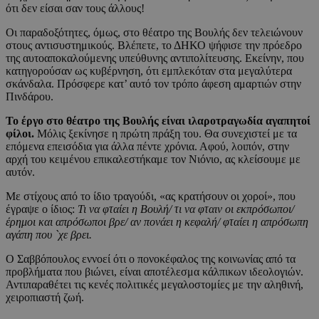
ότι δεν είσαι σαν τους άλλους!
Οι παραδοξότητες, όμως, στο θέατρο της Βουλής δεν τελειώνουν
στους αντισυστημικούς. Βλέπετε, το ΔΗΚΟ ψήφισε την πρόεδρο
της αυτοαποκαλούμενης υπεύθυνης αντιπολίτευσης. Εκείνην, που
κατηγορούσαν ως κυβέρνηση, ότι εμπλεκόταν στα μεγαλύτερα
σκάνδαλα. Πρόσφερε κατ’ αυτό τον τρόπο άφεση αμαρτιών στην
Πινδάρου.
Το έργο στο θέατρο της Βουλής είναι ιλαροτραγωδία αγαπητοί
φίλοι.
Μόλις ξεκίνησε η πρώτη πράξη του. Θα συνεχιστεί με τα
επόμενα επεισόδια για άλλα πέντε χρόνια. Αφού, λοιπόν, στην
αρχή του κειμένου επικαλεστήκαμε τον Νιόνιο, ας κλείσουμε με
αυτόν.
Με στίχους από το ίδιο τραγούδι, «ας κρατήσουν οι χοροί», που
έγραψε ο ίδιος:
Τι να φταίει η Bουλή/ τι να φταιν οι εκπρόσωποι/
έρημοι και απρόσωποι βρε/ αν πονάει η κεφαλή/ φταίει η απρόσωπη
αγάπη που `χε βρει.
Ο Σαββόπουλος εννοεί ότι ο πονοκέφαλος της κοινωνίας από τα
προβλήματα που βιώνει, είναι αποτέλεσμα κάλπικων ιδεολογιών.
Αντιπαραθέτει τις κενές πολιτικές μεγαλοστομίες με την αληθινή,
χειροπιαστή ζωή.