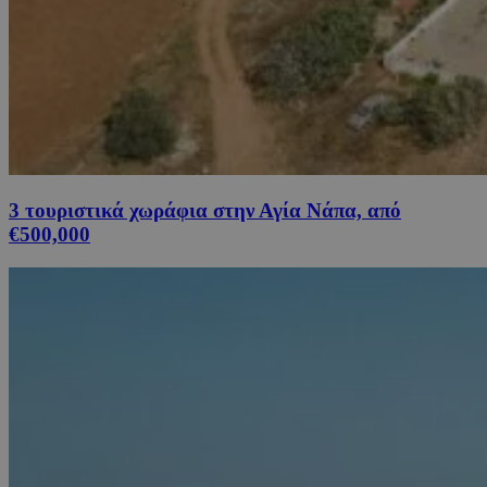
3 τουριστικά χωράφια στην Αγία Νάπα, από
€500,000