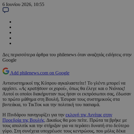
6 Ιουνίου 2026, 10:55
Δες περισσότερα άρθρα του philenews όταν αναζητάς ειδήσεις στην
Google
Add philenews.com on Google
Αντισυστημικοί της Κύπρου αγκαλιαστείτε! Το γλέντι μπορεί να
αρχίσει.
«Ας κρατήσουν οι χοροί»,
όπως θα έλεγε και ο Νιόνιος!
Αυτοί οι οποίοι διακήρυτταν πως ήσαν οι εκπρόσωποι σας, έδωσαν
το πρώτο μάθημα στη Βουλή. Έσυραν τους συστημικούς στα
βιντεάκια, το ΤικΤοκ και την πολιτική του πασιαμά.
Η Πινδάρου πανηγυρίζει για την
εκλογή της Αννίτας στην
Προεδρία της Βουλής
. Δικαίως θα μου πείτε. Πρώτα τα βρήκε με
τους απολιτίκ και την στήριξαν για να περάσει δυνατή στο δεύτερο
γύρο. Στη συνέχεια υποχρέωσε τους κεντρώους, που μόλις δέκα