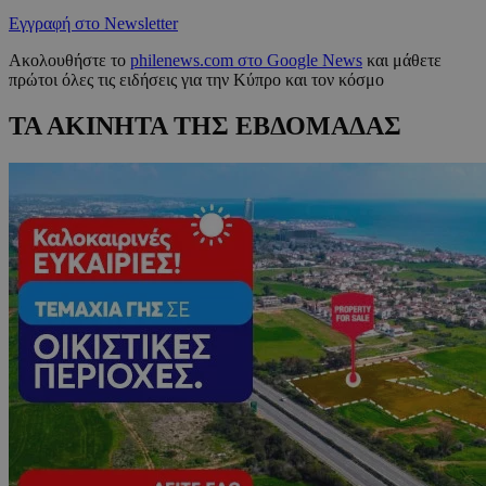
Εγγραφή στο Newsletter
Ακολουθήστε το
philenews.com στο Google News
και μάθετε
πρώτοι όλες τις ειδήσεις για την Κύπρο και τον κόσμο
ΤΑ ΑΚΙΝΗΤΑ ΤΗΣ ΕΒΔΟΜΑΔΑΣ