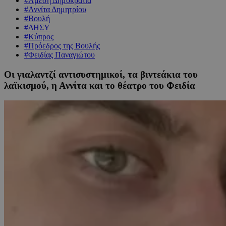
#Άμεση Δημοκρατία
#Αννίτα Δημητρίου
#Βουλή
#ΔΗΣΥ
#Κύπρος
#Πρόεδρος της Βουλής
#Φειδίας Παναγιώτου
Οι γιαλαντζί αντισυστημικοί, τα βιντεάκια του
λαϊκισμού, η Αννίτα και το θέατρο του Φειδία