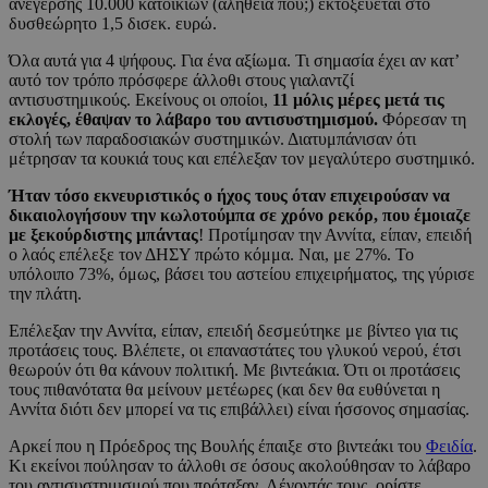
ανέγερσης 10.000 κατοικιών (αλήθεια πού;) εκτοξεύεται στο
δυσθεώρητο 1,5 δισεκ. ευρώ.
Όλα αυτά για 4 ψήφους. Για ένα αξίωμα. Τι σημασία έχει αν κατ’
αυτό τον τρόπο πρόσφερε άλλοθι στους γιαλαντζί
αντισυστημικούς. Εκείνους οι οποίοι,
11 μόλις μέρες μετά τις
εκλογές, έθαψαν το λάβαρο του αντισυστημισμού.
Φόρεσαν τη
στολή των παραδοσιακών συστημικών. Διατυμπάνισαν ότι
μέτρησαν τα κουκιά τους και επέλεξαν τον μεγαλύτερο συστημικό.
Ήταν τόσο εκνευριστικός ο ήχος τους όταν επιχειρούσαν να
δικαιολογήσουν την κωλοτούμπα σε χρόνο ρεκόρ, που έμοιαζε
με ξεκούρδιστης μπάντας
! Προτίμησαν την Αννίτα, είπαν, επειδή
ο λαός επέλεξε τον ΔΗΣΥ πρώτο κόμμα. Ναι, με 27%. Το
υπόλοιπο 73%, όμως, βάσει του αστείου επιχειρήματος, της γύρισε
την πλάτη.
Επέλεξαν την Αννίτα, είπαν, επειδή δεσμεύτηκε με βίντεο για τις
προτάσεις τους. Βλέπετε, οι επαναστάτες του γλυκού νερού, έτσι
θεωρούν ότι θα κάνουν πολιτική. Με βιντεάκια. Ότι οι προτάσεις
τους πιθανότατα θα μείνουν μετέωρες (και δεν θα ευθύνεται η
Αννίτα διότι δεν μπορεί να τις επιβάλλει) είναι ήσσονος σημασίας.
Αρκεί που η Πρόεδρος της Βουλής έπαιξε στο βιντεάκι του
Φειδία
.
Κι εκείνοι πούλησαν το άλλοθι σε όσους ακολούθησαν το λάβαρο
του αντισυστημισμού που πρόταξαν. Λέγοντάς τους, ορίστε,