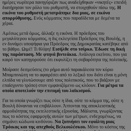
ημέρες νωρίτερα πανηγύριζαν πως αναδείχθηκαν «νικητές» επειδή
διατήρησαν τον ρόλο του ρυθμιστή, να στοιχηθούν πίσω της.
Η
εικόνα του ρυθμιστή μετατράπηκε δια μιας, σε εικόνα
απορρύθμισης.
Ενός κόμματος που παραδίδεται με δεμένα τα
χέρια.
Αμέσως μετά όμως, άλλαξε η εικόνα. Η πρόεδρος του
μεγαλύτερου κόμματος, η δις εκλεγείσα Πρόεδρος της Βουλής, η
εν δυνάμει υποψήφια για Πρόεδρος της Δημοκρατίας κατέβηκε από
το βάθρο. Ωιμέ! Τι θλίψη!
Εισήλθε στο τσίρκο. Έδωσε τη δική
της παράσταση. Με φτηνά βιντεάκια.
Ανάλογα εκείνου, που για
καιρό τον κατηγορούσε ότι εκφυλίζει τη σοβαρότητα της πολιτικής.
Μοίρασε δεσμεύσεις (το ρήμα αυτό παρακάλεσα τον κύριο
Μπαμπινιώτη να το αφαιρέσει από το λεξικό του διότι είναι η μόνη
ελπίδα να γλυτώσουμε από τους πολιτικούς, που το βιάζουν με
επαίσχυντο τρόπο) στον εμφανιζόμενο ως κλόουν.
Για μέτρα τα
οποία αποτελούν την επιτομή του λαϊκισμού.
Για τα οποία γνωρίζει πως ούτε η ίδια, ούτε το κόμμα της, ούτε η
Βουλή δύνανται να επιβάλλουν. Άπτονται της αποκλειστικής
αρμοδιότητας της εκτελεστικής εξουσίας. Μάλιστα, γνωρίζοντας
πως το κόστος εφαρμογής αυτών των μέτρων, ενδεχομένως, να
σημάνει κώδωνα κινδύνου.
Να ξυπνήσει τον εφιάλτη μιας
Τρόικας και της απεχθούς Βελκουλέσκου.
Μόνο το κόστος της