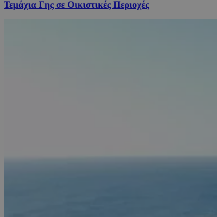
Τεμάχια Γης σε Οικιστικές Περιοχές