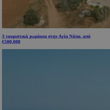
3 τουριστικά χωράφια στην Αγία Νάπα, από
€500,000