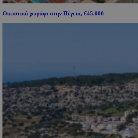
Οικιστικό χωράφι στην Πέγεια, €45,000