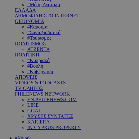
#Μέση Ανατολή
ΕΛΛΑΔΑ
ΔΗΜΟΦΙΛΗ ΣΤΟ INTERNET
ΟΙΚΟΝΟΜΙΑ
#Καύσιμα
#Συνταξιοδοτικό
#Τουρισμός
ΠΟΛΙΤΙΣΜΟΣ
ΑΤΖΕΝΤΑ
ΠΟΛΙΤΙΚΗ
#Κυπριακό
#Βουλή
#Κυβέρνηση
ΑΠΟΨΕΙΣ
VIDEOS & PODCASTS
TV ΟΔΗΓΟΣ
PHILENEWS NETWORK
EN.PHILENEWS.COM
LIKE
GOAL
ΧΡΥΣΕΣ ΣΥΝΤΑΓΕΣ
KARIERA
IN-CYPRUS PROPERTY
#Καιρός