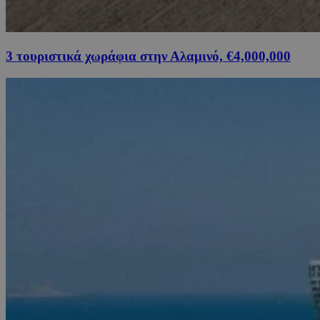
3 τουριστικά χωράφια στην Αλαμινό, €4,000,000