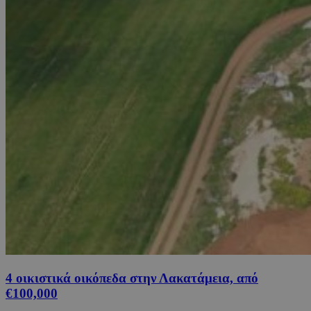
4 οικιστικά οικόπεδα στην Λακατάμεια, από
€100,000