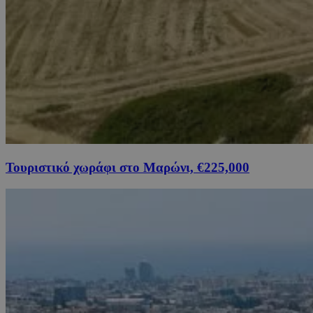
Τουριστικό χωράφι στο Μαρώνι, €225,000