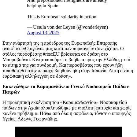
And prepositioned firefighters are already
helping in Spain.
This is European solidarity in action.
— Ursula von der Leyen (@vonderleyen)
August 13, 2025
Στην ανάρτησή της η πρόεδρος της Ευρωπαϊκής Επιτροπής
αναφέρει: «Ο αγώνας μας κατά των πυρκαγιών συνεχίζεται. Ο
στόλος πυρόσβεσης #rescEU βρίσκεται σε δράση στο
Μαυροβούνιο. Κινητοποιούμε τη βοήθεια προς την Ελλάδα, μετά
το αίτημά της για συνδρομή. Και πυροσβέστες που έχουν ήδη
τοποθετηθεί στην περιοχή βοηθούν ήδη στην Ισπανία. Αυτή είναι η
ευρωπαϊκή αλληλεγγύη σε δράση».
Εκκενώθηκε το Καραμανδάνειο Γενικό Νοσοκομείο Παίδων
Πατρών
Η προληπτική εκκένωση του «Καραμανδανείου» Νοσοκομείου
παίδων στην Αχαΐα ολοκληρώθηκε με απόλυτη επιτυχία και χωρίς
κανένα πρόβλημα. Πάνω από όλα η ασφάλεια, τόνισε ο υπουργός
Υγείας, Άδωνις Γεωργιάδης.