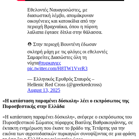
Εθελοντές Ναυαγοσώστες, με
διασωστική λέμβο, απομάκρυναν
οικογένειες και κατοικίδια από την
περιοχή Βραχναίικα, όπου η πύρινη
λαίλαπα έφτασε δίπλα στην θάλασσα.
⛑️ Στην περιοχή Βουντένη έδωσαν
σκληρή μάχη με τις φλόγες οι εθελοντές
Σαμαρείτες Διασώστες όλη τη
νύχτα
#πυρκαγιες
pic.twitter.com/H8TW1VvrR3
— Ελληνικός Ερυθρός Σταυρός –
Hellenic Red Cross (@greekredcross)
August 13, 2025
«Η κατάσταση παραμένει δύσκολη» λέει ο εκπρόσωπος της
Πυροσβεστικής στην Ελλάδα
«Η κατάσταση παραμένει δύσκολη», ανέφερε ο εκπρόσωπος του
Πυροσβεστικού Σώματος πύραρχος Βασίλης Βαθρακογιάννης, σε
έκτακτη ενημέρωση που έκανε το βράδυ της Τετάρτης για την
εικόνα των αγροτοδασικών πυρκαγιών συνοψίζοντας σε μια φράση