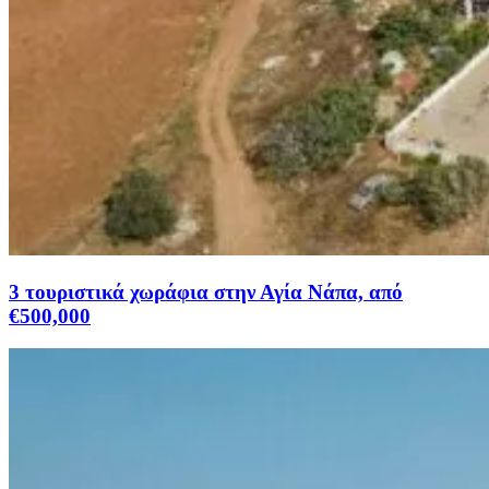
3 τουριστικά χωράφια στην Αγία Νάπα, από
€500,000