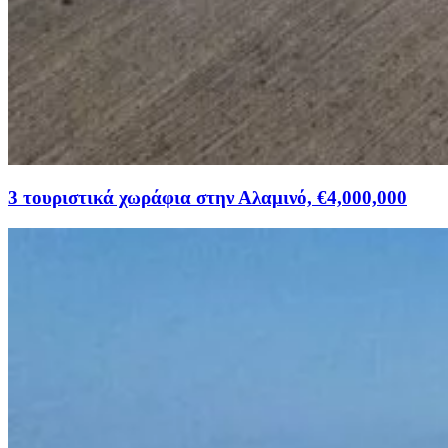
3 τουριστικά χωράφια στην Αλαμινό, €4,000,000