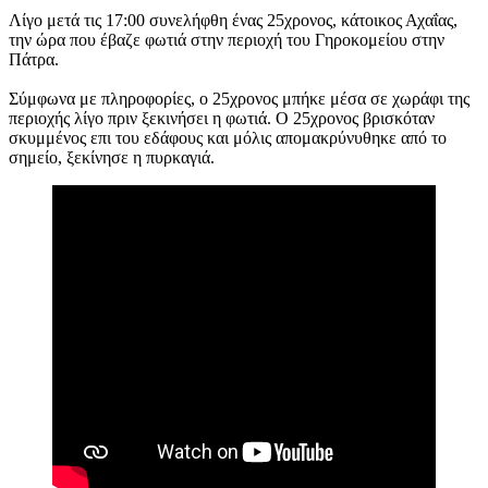
Λίγο μετά τις 17:00 συνελήφθη ένας 25χρονος, κάτοικος Αχαΐας,
την ώρα που έβαζε φωτιά στην περιοχή του Γηροκομείου στην
Πάτρα.
Σύμφωνα με πληροφορίες, ο 25χρονος μπήκε μέσα σε χωράφι της
περιοχής λίγο πριν ξεκινήσει η φωτιά. Ο 25χρονος βρισκόταν
σκυμμένος επι του εδάφους και μόλις απομακρύνυθηκε από το
σημείο, ξεκίνησε η πυρκαγιά.