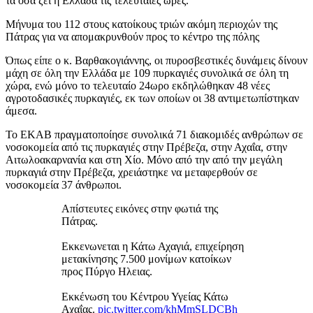
τα όσα ζει η Ελλάδα τις τελευταίες ώρες.
Μήνυμα του 112 στους κατοίκους τριών ακόμη περιοχών της
Πάτρας για να απομακρυνθούν προς το κέντρο της πόλης
Όπως είπε ο κ. Βαρθακογιάννης, οι πυροσβεστικές δυνάμεις δίνουν
μάχη σε όλη την Ελλάδα με 109 πυρκαγιές συνολικά σε όλη τη
χώρα, ενώ μόνο το τελευταίο 24ωρο εκδηλώθηκαν 48 νέες
αγροτοδασικές πυρκαγιές, εκ των οποίων οι 38 αντιμετωπίστηκαν
άμεσα.
Το ΕΚΑΒ πραγματοποίησε συνολικά 71 διακομιδές ανθρώπων σε
νοσοκομεία από τις πυρκαγιές στην Πρέβεζα, στην Αχαΐα, στην
Αιτωλοακαρνανία και στη Χίο. Μόνο από την από την μεγάλη
πυρκαγιά στην Πρέβεζα, χρειάστηκε να μεταφερθούν σε
νοσοκομεία 37 άνθρωποι.
Απίστευτες εικόνες στην φωτιά της
Πάτρας.
Εκκενωνεται η Κάτω Αχαγιά, επιχείρηση
μετακίνησης 7.500 μονίμων κατοίκων
προς Πύργο Ηλειας.
Εκκένωση του Κέντρου Υγείας Κάτω
Αχαΐας.
pic.twitter.com/khMmSLDCBh