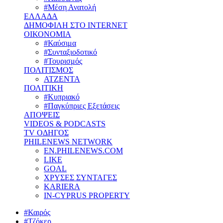
#Μέση Ανατολή
ΕΛΛΑΔΑ
ΔΗΜΟΦΙΛΗ ΣΤΟ INTERNET
ΟΙΚΟΝΟΜΙΑ
#Καύσιμα
#Συνταξιοδοτικό
#Τουρισμός
ΠΟΛΙΤΙΣΜΟΣ
ΑΤΖΕΝΤΑ
ΠΟΛΙΤΙΚΗ
#Κυπριακό
#Παγκύπριες Εξετάσεις
ΑΠΟΨΕΙΣ
VIDEOS & PODCASTS
TV ΟΔΗΓΟΣ
PHILENEWS NETWORK
EN.PHILENEWS.COM
LIKE
GOAL
ΧΡΥΣΕΣ ΣΥΝΤΑΓΕΣ
KARIERA
IN-CYPRUS PROPERTY
#Καιρός
#Τζόκερ