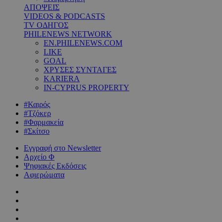
ΑΠΟΨΕΙΣ
VIDEOS & PODCASTS
TV ΟΔΗΓΟΣ
PHILENEWS NETWORK
EN.PHILENEWS.COM
LIKE
GOAL
ΧΡΥΣΕΣ ΣΥΝΤΑΓΕΣ
KARIERA
IN-CYPRUS PROPERTY
#Καιρός
#Τζόκερ
#Φαρμακεία
#Σκίτσο
Εγγραφή στο Newsletter
Αρχείο Φ
Ψηφιακές Εκδόσεις
Αφιερώματα