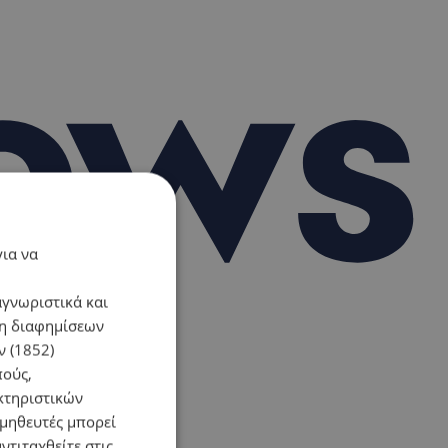
για να
αγνωριστικά και
ση διαφημίσεων
 (1852)
πούς,
κτηριστικών
ομηθευτές μπορεί
ντιταχθείτε στις