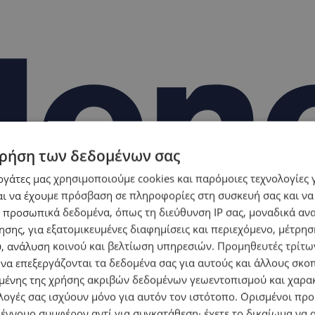
ρήση των δεδομένων σας
εργάτες μας χρησιμοποιούμε cookies και παρόμοιες τεχνολογίες 
ι να έχουμε πρόσβαση σε πληροφορίες στη συσκευή σας και να
 προσωπικά δεδομένα, όπως τη διεύθυνση IP σας, μοναδικά αν
σης, για εξατομικευμένες διαφημίσεις και περιεχόμενο, μέτρη
υ, ανάλυση κοινού και βελτίωση υπηρεσιών.
Προμηθευτές τρίτων
 να επεξεργάζονται τα δεδομένα σας για αυτούς και άλλους σκο
ένης της χρήσης ακριβών δεδομένων γεωεντοπισμού και χαρα
λογές σας ισχύουν μόνο για αυτόν τον ιστότοπο. Ορισμένοι πρ
 έννομο συμφέρον αντί για συγκατάθεση· έχετε το δικαίωμα να α