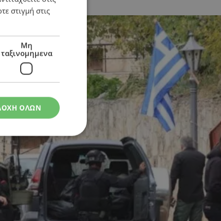
άκη να πυροβολεί
τε στιγμή στις
Μη
ταξινομημενα
ΔΟΧΗ ΟΛΩΝ