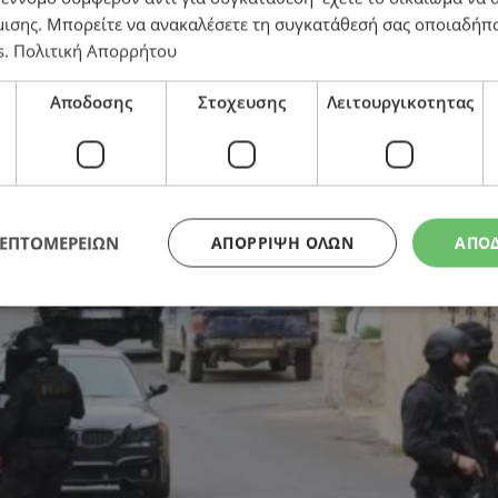
φανίζεται στο βίντεο με τον γαμπρό του Φανούρη Καργ
μισης
. Μπορείτε να ανακαλέσετε τη συγκατάθεσή σας οποιαδήπο
s
.
Πολιτική Απορρήτου
Αποδοσης
Στοχευσης
Λειτουργικοτητας
ΛΕΠΤΟΜΕΡΕΙΩΝ
ΑΠΌΡΡΙΨΗ ΌΛΩΝ
ΑΠΟ