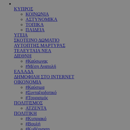
ΚΥΠΡΟΣ
ΚΟΙΝΩΝΙΑ
ΑΣΤΥΝΟΜΙΚΑ
ΤΟΠΙΚΑ
ΠΑΙΔΕΙΑ
ΥΓΕΙΑ
ΣΚΟΤΕΙΝΟ ΔΩΜΑΤΙΟ
ΑΥΤΟΠΤΗΣ ΜΑΡΤΥΡΑΣ
ΤΕΛΕΥΤΑΙΑ ΝΕΑ
ΔΙΕΘΝΗ
#Καύσωνας
#Μέση Ανατολή
ΕΛΛΑΔΑ
ΔΗΜΟΦΙΛΗ ΣΤΟ INTERNET
ΟΙΚΟΝΟΜΙΑ
#Καύσιμα
#Συνταξιοδοτικό
#Τουρισμός
ΠΟΛΙΤΙΣΜΟΣ
ΑΤΖΕΝΤΑ
ΠΟΛΙΤΙΚΗ
#Κυπριακό
#Βουλή
#Κυβέρνηση