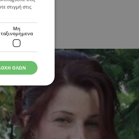
τε στιγμή στις
Μη
ταξινομημενα
ΔΟΧΗ ΟΛΩΝ