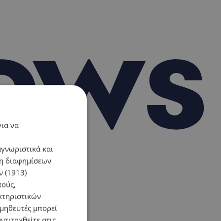
για να
αγνωριστικά και
ση διαφημίσεων
 (1913)
πούς,
κτηριστικών
ομηθευτές μπορεί
ντιταχθείτε στις