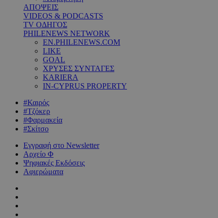
ΑΠΟΨΕΙΣ
VIDEOS & PODCASTS
TV ΟΔΗΓΟΣ
PHILENEWS NETWORK
EN.PHILENEWS.COM
LIKE
GOAL
ΧΡΥΣΕΣ ΣΥΝΤΑΓΕΣ
KARIERA
IN-CYPRUS PROPERTY
#Καιρός
#Τζόκερ
#Φαρμακεία
#Σκίτσο
Εγγραφή στο Newsletter
Αρχείο Φ
Ψηφιακές Εκδόσεις
Αφιερώματα