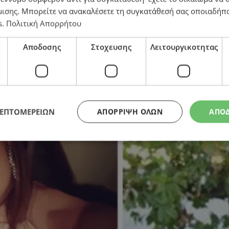
μισης
. Μπορείτε να ανακαλέσετε τη συγκατάθεσή σας οποιαδήπο
s
.
Πολιτική Απορρήτου
Αποδοσης
Στοχευσης
Λειτουργικοτητας
 Θρήνος για την Βασιλική, την Έλενα, τη Σταυρούλα
ΛΕΠΤΟΜΕΡΕΙΩΝ
ΑΠΌΡΡΙΨΗ ΌΛΩΝ
ΑΠΟ