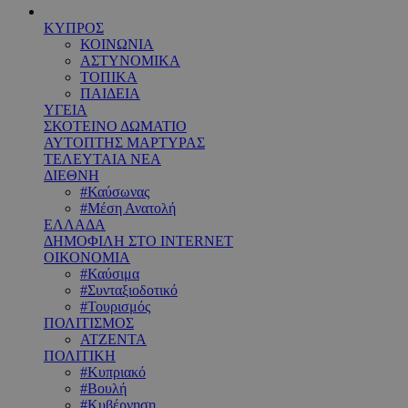
ΚΥΠΡΟΣ
ΚΟΙΝΩΝΙΑ
ΑΣΤΥΝΟΜΙΚΑ
ΤΟΠΙΚΑ
ΠΑΙΔΕΙΑ
ΥΓΕΙΑ
ΣΚΟΤΕΙΝΟ ΔΩΜΑΤΙΟ
ΑΥΤΟΠΤΗΣ ΜΑΡΤΥΡΑΣ
ΤΕΛΕΥΤΑΙΑ ΝΕΑ
ΔΙΕΘΝΗ
#Καύσωνας
#Μέση Ανατολή
ΕΛΛΑΔΑ
ΔΗΜΟΦΙΛΗ ΣΤΟ INTERNET
ΟΙΚΟΝΟΜΙΑ
#Καύσιμα
#Συνταξιοδοτικό
#Τουρισμός
ΠΟΛΙΤΙΣΜΟΣ
ΑΤΖΕΝΤΑ
ΠΟΛΙΤΙΚΗ
#Κυπριακό
#Βουλή
#Κυβέρνηση