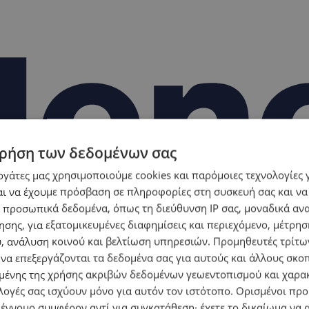
ρήση των δεδομένων σας
εργάτες μας χρησιμοποιούμε cookies και παρόμοιες τεχνολογίες 
ι να έχουμε πρόσβαση σε πληροφορίες στη συσκευή σας και να
 προσωπικά δεδομένα, όπως τη διεύθυνση IP σας, μοναδικά αν
σης, για εξατομικευμένες διαφημίσεις και περιεχόμενο, μέτρη
υ, ανάλυση κοινού και βελτίωση υπηρεσιών.
Προμηθευτές τρίτων
 να επεξεργάζονται τα δεδομένα σας για αυτούς και άλλους σκο
ένης της χρήσης ακριβών δεδομένων γεωεντοπισμού και χαρα
λογές σας ισχύουν μόνο για αυτόν τον ιστότοπο. Ορισμένοι πρ
 έννομο συμφέρον αντί για συγκατάθεση· έχετε το δικαίωμα να α