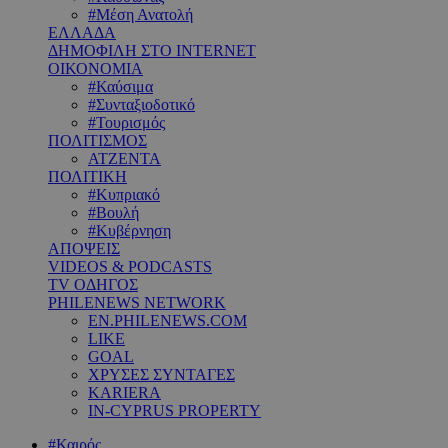
#Μέση Ανατολή
ΕΛΛΑΔΑ
ΔΗΜΟΦΙΛΗ ΣΤΟ INTERNET
ΟΙΚΟΝΟΜΙΑ
#Καύσιμα
#Συνταξιοδοτικό
#Τουρισμός
ΠΟΛΙΤΙΣΜΟΣ
ΑΤΖΕΝΤΑ
ΠΟΛΙΤΙΚΗ
#Κυπριακό
#Βουλή
#Κυβέρνηση
ΑΠΟΨΕΙΣ
VIDEOS & PODCASTS
TV ΟΔΗΓΟΣ
PHILENEWS NETWORK
EN.PHILENEWS.COM
LIKE
GOAL
ΧΡΥΣΕΣ ΣΥΝΤΑΓΕΣ
KARIERA
IN-CYPRUS PROPERTY
#Καιρός