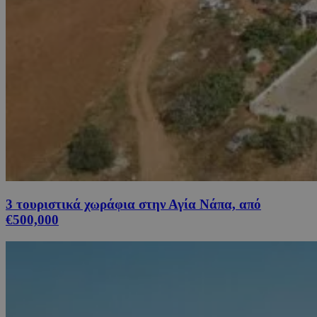
3 τουριστικά χωράφια στην Αγία Νάπα, από
€500,000