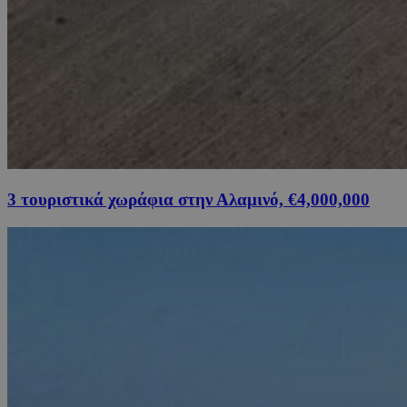
3 τουριστικά χωράφια στην Αλαμινό, €4,000,000