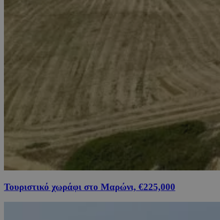
Τουριστικό χωράφι στο Μαρώνι, €225,000