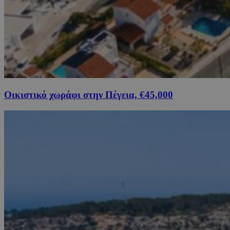
Οικιστικό χωράφι στην Πέγεια, €45,000