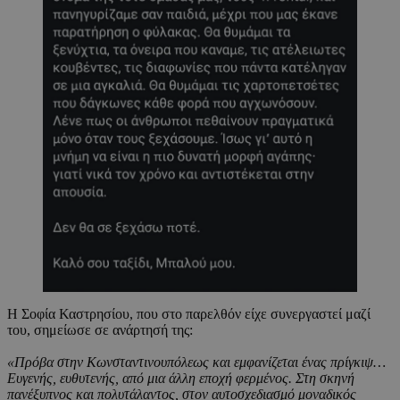
Η Σοφία Καστρησίου, που στο παρελθόν είχε συνεργαστεί μαζί
του, σημείωσε σε ανάρτησή της:
«Πρόβα στην Κωνσταντινουπόλεως και εμφανίζεται ένας πρίγκιψ…
Ευγενής, ευθυτενής, από μια άλλη εποχή φερμένος. Στη σκηνή
πανέξυπνος και πολυτάλαντος, στον αυτοσχεδιασμό μοναδικός