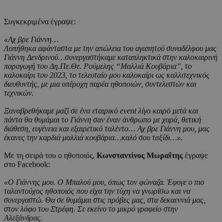
Συγκεκριμένα έγραψε:
«Αχ βρε Γιάννη…
Λυπήθηκα αφάνταστα με την απώλεια του αγαπητού συναδέλφου μας
Γιάννη Δενδρινού…συνεργαστήκαμε καταπληκτικά στην καλοκαιρινή
παραγωγή του Δη.Πε.Θε. Ρούμελης “Μαλλιά Κουβάρια”, το
καλοκαίρι του 2023, το τελευταίο μου καλοκαίρι ως καλλιτεχνικός
διευθυντής, με μια υπέροχη παρέα ηθοποιών, συντελεστών και
τεχνικών.
Ξαναβρεθήκαμε μαζί σε ένα εταιρικό event λίγο καιρό μετά και
πάντα θα θυμάμαι το Γιάννη σαν έναν άνθρωπο με χαρά, θετική
διάθεση, ευγένεια και εξαιρετικό ταλέντο… Αχ βρε Γιάννη μου, μας
έκανες την καρδιά μαλλιά κουβάρια…καλό σου ταξίδι…».
Με τη σειρά του ο ηθοποιός,
Κωνσταντίνος Μωραΐτης
έγραψε
στο Facebook:
«Ο Γιάννης μου. Ο Μπαλού μου, όπως τον φώναζα. Έφυγε ο πιο
ταλαντούχος ηθοποιός που είχα την τύχη να γνωρίσω και να
συνεργαστώ. Θα σε θυμάμαι στις πρόβες μας, στα δεκαεννιά μας,
στον λόφο του Στρέφη. Σε εκείνο το μικρό γραφείο στην
Αλεξάνδρας.