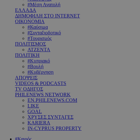
#Μέση Ανατολή
ΕΛΛΑΔΑ
ΔΗΜΟΦΙΛΗ ΣΤΟ INTERNET
ΟΙΚΟΝΟΜΙΑ
#Καύσιμα
#Συνταξιοδοτικό
#Τουρισμός
ΠΟΛΙΤΙΣΜΟΣ
ΑΤΖΕΝΤΑ
ΠΟΛΙΤΙΚΗ
#Κυπριακό
#Βουλή
#Κυβέρνηση
ΑΠΟΨΕΙΣ
VIDEOS & PODCASTS
TV ΟΔΗΓΟΣ
PHILENEWS NETWORK
EN.PHILENEWS.COM
LIKE
GOAL
ΧΡΥΣΕΣ ΣΥΝΤΑΓΕΣ
KARIERA
IN-CYPRUS PROPERTY
#Καιρός