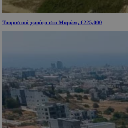
Τουριστικό χωράφι στο Μαρώνι, €225,000