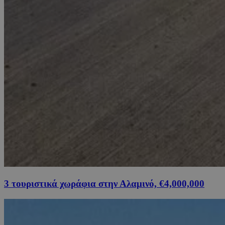
3 τουριστικά χωράφια στην Αλαμινό, €4,000,000