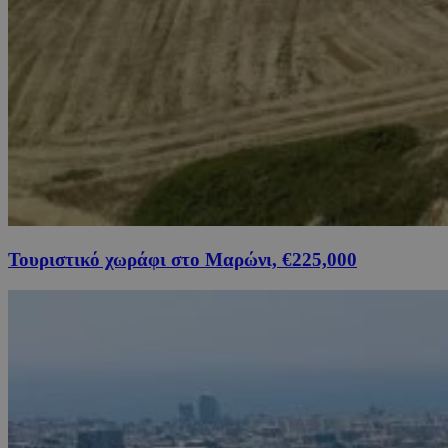
Τουριστικό χωράφι στο Μαρώνι, €225,000