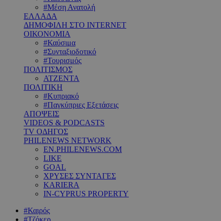
#Μέση Ανατολή
ΕΛΛΑΔΑ
ΔΗΜΟΦΙΛΗ ΣΤΟ INTERNET
ΟΙΚΟΝΟΜΙΑ
#Καύσιμα
#Συνταξιοδοτικό
#Τουρισμός
ΠΟΛΙΤΙΣΜΟΣ
ΑΤΖΕΝΤΑ
ΠΟΛΙΤΙΚΗ
#Κυπριακό
#Παγκύπριες Εξετάσεις
ΑΠΟΨΕΙΣ
VIDEOS & PODCASTS
TV ΟΔΗΓΟΣ
PHILENEWS NETWORK
EN.PHILENEWS.COM
LIKE
GOAL
ΧΡΥΣΕΣ ΣΥΝΤΑΓΕΣ
KARIERA
IN-CYPRUS PROPERTY
#Καιρός
#Τζόκερ