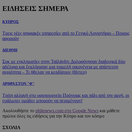
ΕΙΔΗΣΕΙΣ ΣΗΜΕΡΑ
ΚΥΠΡΟΣ
Τρεις νέες ψηφιακές υπηρεσίες από το Γενικό Λογιστήριο – Ποιους
αφορούν
ΔΙΕΘΝΗ
Σοκ με εγκληματίες στην Ταϊλάνδη: Δολοφόνησαν διαδοχικά δύο
αδέλφια και ξεκλήρισαν μια τριμελή οικογένεια με απίστευτη
αγριότητα – Τι ήθελαν να κερδίσουν (βίντεο)
ΑΡΘΡΑ ΣΤΟΝ "Φ"
Τρίτη αλλαγή στο υφυπουργείο Πρόνοιας και πάλι από την αρχή, οι
ευάλωτες ομάδες μπορούν να περιμένουν!
Ακολουθήστε το
philenews.com στο Google News
και μάθετε
πρώτοι όλες τις ειδήσεις για την Κύπρο και τον κόσμο
ΣΧΟΛΙΑ