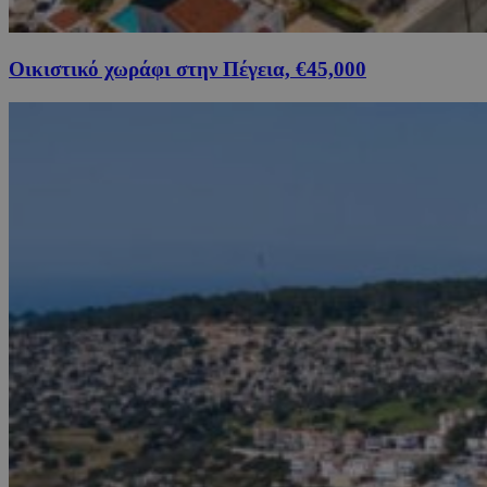
Οικιστικό χωράφι στην Πέγεια, €45,000