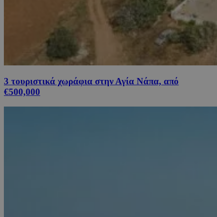
3 τουριστικά χωράφια στην Αγία Νάπα, από
€500,000