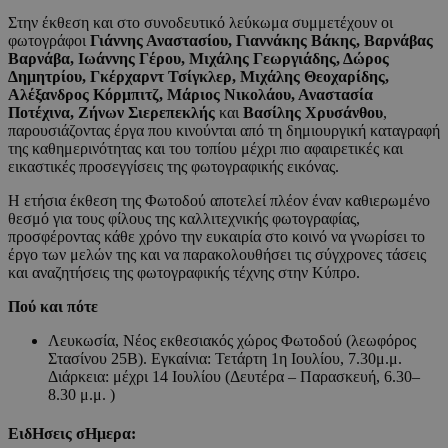
Στην έκθεση και στο συνοδευτικό λεύκωμα συμμετέχουν οι
φωτογράφοι
Γιάννης Αναστασίου, Γιαννάκης Βάκης, Βαρνάβας
Βαρνάβα, Ιωάννης Γέρου, Μιχάλης Γεωργιάδης, Δώρος
Δημητρίου, Γκέρχαρντ Τσίγκλερ, Μιχάλης Θεοχαρίδης,
Αλέξανδρος Κόρμπιτζ, Μάριος Νικολάου, Αναστασία
Ποτέχινα, Ζήνων Σιερεπεκλής
και
Βασίλης Χρυσάνθου
,
παρουσιάζοντας έργα που κινούνται από τη δημιουργική καταγραφή
της καθημερινότητας και του τοπίου μέχρι πιο αφαιρετικές και
εικαστικές προσεγγίσεις της φωτογραφικής εικόνας.
Η ετήσια έκθεση της Φωτοδού αποτελεί πλέον έναν καθιερωμένο
θεσμό για τους φίλους της καλλιτεχνικής φωτογραφίας,
προσφέροντας κάθε χρόνο την ευκαιρία στο κοινό να γνωρίσει το
έργο των μελών της και να παρακολουθήσει τις σύγχρονες τάσεις
και αναζητήσεις της φωτογραφικής τέχνης στην Κύπρο.
Πού και πότε
Λευκωσία, Νέος εκθεσιακός χώρος Φωτοδού (λεωφόρος
Στασίνου 25Β). Εγκαίνια: Τετάρτη 1η Ιουλίου, 7.30μ.μ.
Διάρκεια: μέχρι 14 Ιουλίου (Δευτέρα – Παρασκευή, 6.30–
8.30 μ.μ. )
ΕιδΗσεις σΗμερα: