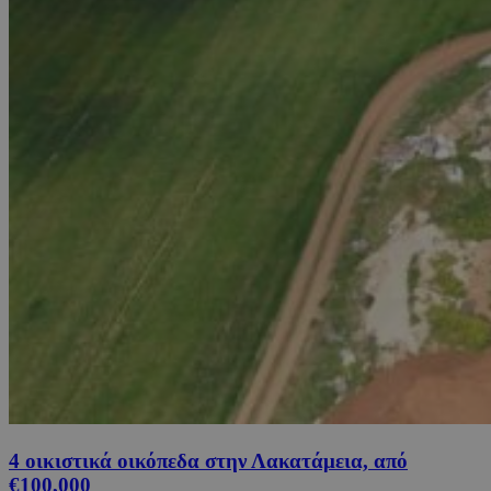
4 οικιστικά οικόπεδα στην Λακατάμεια, από
€100,000