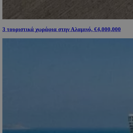
3 τουριστικά χωράφια στην Αλαμινό, €4,000,000