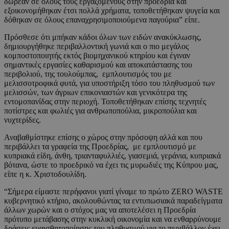
δωρεάν σε όλους τους εργαζόμενους στην προεδρία και
εξοικονομήθηκαν έτσι πολλά χρήματα, τοποθετήθηκαν ψυγεία και
δόθηκαν σε όλους επαναχρησιμοποιούμενα παγούρια” είπε.
Πρόσθεσε ότι μπήκαν κάδοι όλων των ειδών ανακύκλωσης,
δημιουργήθηκε περιβαλλοντική γωνιά και ο πιο μεγάλος
κομποστοποιητής εκτός βιομηχανικού κτηρίου και έγιναν
σημαντικές εργασίες καθαρισμού και αποκατάστασης του
περιβολιού, της τουλούμπας, εμπλουτισμός του με
μελισσοτροφικά φυτά, για υποστήριξη τόσο του πληθυσμού των
μελισσών, των άγριων επικονιαστών και γενικότερα της
εντομοπανίδας στην περιοχή. Τοποθετήθηκαν επίσης τεχνητές
ποτίστρες και φωλιές για ανθρωποπούλια, μικροπούλια και
νυχτερίδες.
Αναβαθμίστηκε επίσης ο χώρος στην πρόσοψη αλλά και που
περιβάλλει τα γραφεία της Προεδρίας, με εμπλουτισμό με
κυπριακά είδη, άνθη, τριανταφυλλιές, γιασεμιά, γεράνια, κυπριακά
βότανα, ώστε το προεδρικό να έχει τις μυρωδιές της Κύπρου μας,
είπε η κ. Χριστοδουλίδη.
“Σήμερα είμαστε περήφανοι γιατί γίναμε το πρώτο ZERO WASTE
κυβερνητικό κτήριο, ακολουθώντας τα εντυπωσιακά παραδείγματα
άλλων χωρών και ο στόχος μας να αποτελέσει η Προεδρία
πρότυπο μετάβασης στην κυκλική οικονομία και να ενθαρρύνουμε
δράσεις ευαισθητοποίησης του πληθυσμού για το περιβάλλον έχει