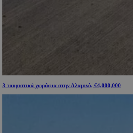
3 τουριστικά χωράφια στην Αλαμινό, €4,000,000