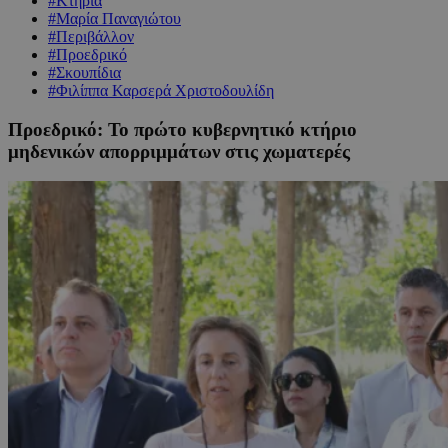
#Κτήρια
#Μαρία Παναγιώτου
#Περιβάλλον
#Προεδρικό
#Σκουπίδια
#Φιλίππα Καρσερά Χριστοδουλίδη
Προεδρικό: Το πρώτο κυβερνητικό κτήριο
μηδενικών απορριμμάτων στις χωματερές