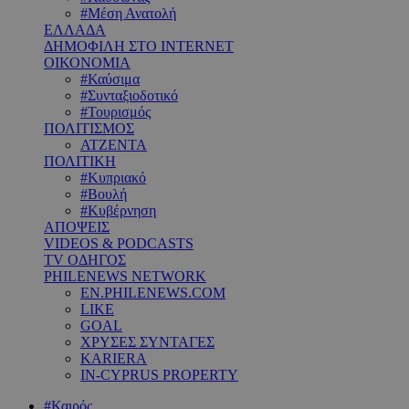
#Μέση Ανατολή
ΕΛΛΑΔΑ
ΔΗΜΟΦΙΛΗ ΣΤΟ INTERNET
ΟΙΚΟΝΟΜΙΑ
#Καύσιμα
#Συνταξιοδοτικό
#Τουρισμός
ΠΟΛΙΤΙΣΜΟΣ
ΑΤΖΕΝΤΑ
ΠΟΛΙΤΙΚΗ
#Κυπριακό
#Βουλή
#Κυβέρνηση
ΑΠΟΨΕΙΣ
VIDEOS & PODCASTS
TV ΟΔΗΓΟΣ
PHILENEWS NETWORK
EN.PHILENEWS.COM
LIKE
GOAL
ΧΡΥΣΕΣ ΣΥΝΤΑΓΕΣ
KARIERA
IN-CYPRUS PROPERTY
#Καιρός