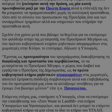
ανέφερε ότι
ξεκίνησαν αυτή την δράση, ως μία κοινή
πρωτοβουλία μαζί με την
Πρώτη Κυρία
αλλά η επίτευξή της δεν
θα μπορούσε να πραγματοποιηθεί χωρίς τη συλλογική προσπάθεια,
τόσο από το σύνολο του προσωπικού της Προεδρίας όσο και των
συναρμόδιων τμημάτων αλλά και υπηρεσιών που στήριξαν την
προσπάθεια αυτή.
Σχεδόν ένα χρόνο μετά που βάλαμε τα θεμέλια για να επιτύχουμε
τον φιλόδοξο στόχο της μετατροπής του Προεδρικού Μεγάρου ως
του πρώτου κυβερνητικού κτηρίου μηδενικών απορριμμάτων στις
χωματερές στην Κύπρο, το επιτύχαμε, δήλωσε η Υπουργός.
“Έχοντας ως
προτεραιότητα
του προγράμματος διακυβέρνησης τη
διαφύλαξη και προστασία του περιβάλλοντος
, το να
μετατρέπεται το Προεδρικό Μέγαρο, ο χώρος που διαβιεί και
εργάζεται ο Πρόεδρος της Δημοκρατίας, ως
το πρώτο
κυβερνητικό κτήριο μηδενικών
απορριμμάτων
στις χωματερές,
αποτελεί έμπρακτη απόδειξη συμβολισμού αλλά και επιβεβαίωσης
του ότι προτεραιότητά μας είναι να αλλάξουμε συνήθειες για να
έχουμε ένα βιώσιμο μέλλον” είπε η κ.
Παναγιώτου.
Επόμενος στόχος μας, επισήμανε η Υπουργός, είναι να επιτύχουμε
την επαλήθευσης του «Zero Waste to Landfill» στα κτήρια
Υπουργείων και Υφυπουργείων, και φυσικά δεν μπορεί το επόμενο
κυβερνητικό κτήριο να μην είναι το ίδιο το κτήριο του ΥΓΑΑΠ.