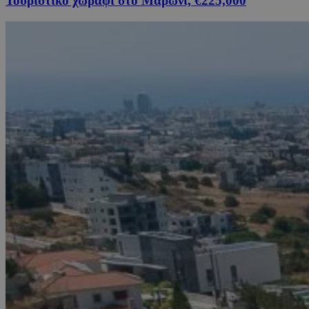
Τουριστικό χωράφι στο Μαρώνι, €225,000