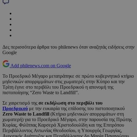
Δες περισσότερα άρθρα του philenews όταν αναζητάς ειδήσεις στην
Google
Add philenews.com on Google
Το Προεδρικό Μέγαρο μετατράπηκε σε πρώτο κυβερνητικό κτήριο
μηδενικών απορριμμάτων στις χωματερές στην Κύπρο και την
Τρίτη έγινε στο περιβόλι του Προεδρικού η απονομή της
πιστοποίησης “Zero Waste to Landfill”.
Σε χαιρετισμό της
σε εκδήλωση στο περιβόλι του
Προεδρικού
με την ευκαιρία της επίδοσης του πιστοποιητικού
Zero Waste to Landfill
(Κτήριο μηδενικών απορριμάτων στη
χωματερή) για το Προεδρικό Μέγαρο, στην παρουσία της Πρώτης
Κυρίας, Φιλίππας Καρσερά Χριστοδουλίδη και της Επιτρόπου
Περιβάλλοντος Αντωνίας Θεοδοσίου, η Υπουργός Γεωργίας,
Αγροτικής Ανάπτυξης και Περιβάλλοντος δρ Μαρία Παναγιώτου