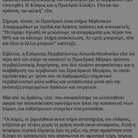
επιτευχθεί. Η Κύπρος και η Προεδρία Αλλάζει. Γίνεται πιο
πράσινη, πιο φιλική” είπε.
Σήμερα, τόνισε, το Προεδρικό είναι κτήριο Μηδενικών
Απορριμμάτων με σχέδια και δράσεις πράσινες και κοινωφελείς.
“Πετύχαμε δηλαδή να μειώσουμε τα απορρίμματα μας πέραν του
90% και να κάνουμε πλήρη ανακύκλωση. Αν εμείς μπορούμε, τότε
και όλοι οι άλλοι μπορούν” κατέληξε.
Εξάλλου, η Επίτροπος Περιβάλλοντος Αντωνία Θεοδοσίου είπε ότι
πέρα από τον στόχο να καταστεί το Προεδρικό Μέγαρο πρότυπο
περιβαλλοντικής διαχείρισης, στο ίδιο πλαίσιο αποφασίστηκε και η
αναβάθμιση του περιβολιού του Προεδρικού Μεγάρου, το οποίο
σχεδιάστηκε με τρόπο που να διαδραματίζει σημαντικό
περιβαλλοντικό ρόλο καθώς και εκπαιδευτικό μέσα από την
ανάπτυξη στοχευμένων δράσεων και ενεργειών.
Μία από τις δράσεις, είπε, που αποφασίστηκε να υλοποιηθούν
αφορά την αποκατάσταση υφιστάμενων ή/και την κατασκευή νέων
δόμων, και λιθόστρωτων στοιχείων στα μονοπάτια.
“Οι δόμες, οι ξηρολιθικοί αυτοί τοίχοι αντιστήριξης του εδάφους,
κτίζονται με πέτρες χωρίς τη χρήση συνδετικού κονιάματος. Αυτή η
αειφόρος τεχνική δόμησης έχει τις ρίζες της στην αρχαιότητα στην
Κύπρο σε κατασκευές που απαντώνται σε αμυντικά τείχη, τοίχους