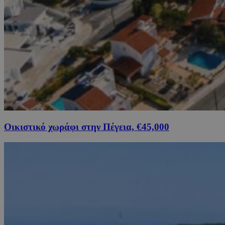
Οικιστικό χωράφι στην Πέγεια, €45,000