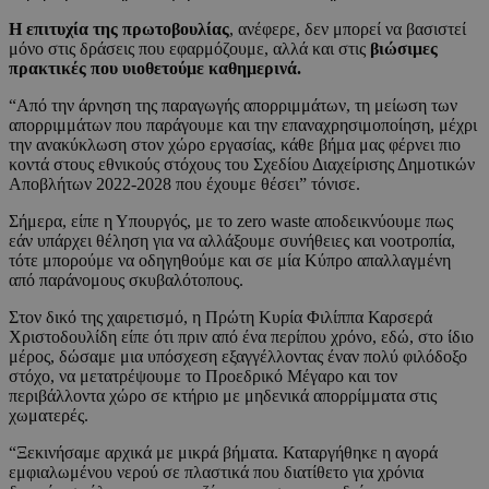
Η επιτυχία της πρωτοβουλίας
, ανέφερε, δεν μπορεί να βασιστεί
μόνο στις δράσεις που εφαρμόζουμε, αλλά και στις
βιώσιμες
πρακτικές που υιοθετούμε καθημερινά.
“Από την άρνηση της παραγωγής απορριμμάτων, τη μείωση των
απορριμμάτων που παράγουμε και την επαναχρησιμοποίηση, μέχρι
την ανακύκλωση στον χώρο εργασίας, κάθε βήμα μας φέρνει πιο
κοντά στους εθνικούς στόχους του Σχεδίου Διαχείρισης Δημοτικών
Αποβλήτων 2022-2028 που έχουμε θέσει” τόνισε.
Σήμερα, είπε η Υπουργός, με το zero waste αποδεικνύουμε πως
εάν υπάρχει θέληση για να αλλάξουμε συνήθειες και νοοτροπία,
τότε μπορούμε να οδηγηθούμε και σε μία Κύπρο απαλλαγμένη
από παράνομους σκυβαλότοπους.
Στον δικό της χαιρετισμό, η Πρώτη Κυρία Φιλίππα Καρσερά
Χριστοδουλίδη είπε ότι πριν από ένα περίπου χρόνο, εδώ, στο ίδιο
μέρος, δώσαμε μια υπόσχεση εξαγγέλλοντας έναν πολύ φιλόδοξο
στόχο, να μετατρέψουμε το Προεδρικό Μέγαρο και τον
περιβάλλοντα χώρο σε κτήριο με μηδενικά απορρίμματα στις
χωματερές.
“Ξεκινήσαμε αρχικά με μικρά βήματα. Καταργήθηκε η αγορά
εμφιαλωμένου νερού σε πλαστικά που διατίθετο για χρόνια