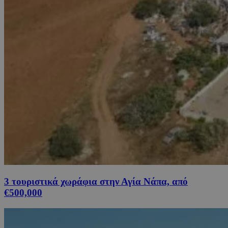
3 τουριστικά χωράφια στην Αγία Νάπα, από
€500,000