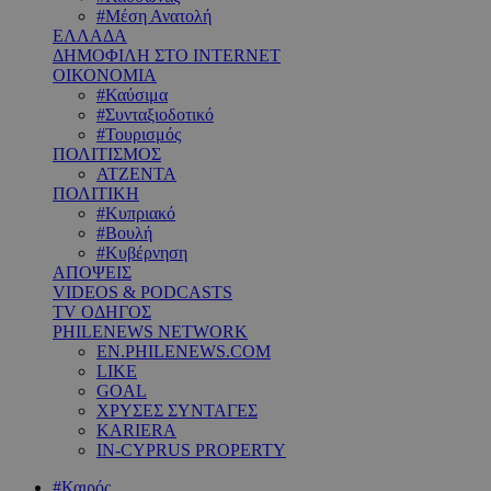
#Μέση Ανατολή
ΕΛΛΑΔΑ
ΔΗΜΟΦΙΛΗ ΣΤΟ INTERNET
ΟΙΚΟΝΟΜΙΑ
#Καύσιμα
#Συνταξιοδοτικό
#Τουρισμός
ΠΟΛΙΤΙΣΜΟΣ
ΑΤΖΕΝΤΑ
ΠΟΛΙΤΙΚΗ
#Κυπριακό
#Βουλή
#Κυβέρνηση
ΑΠΟΨΕΙΣ
VIDEOS & PODCASTS
TV ΟΔΗΓΟΣ
PHILENEWS NETWORK
EN.PHILENEWS.COM
LIKE
GOAL
ΧΡΥΣΕΣ ΣΥΝΤΑΓΕΣ
KARIERA
IN-CYPRUS PROPERTY
#Καιρός