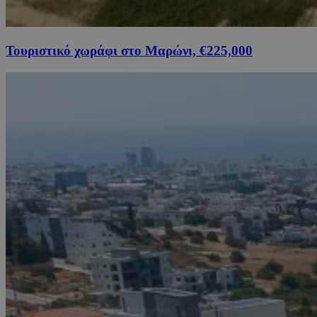
Τουριστικό χωράφι στο Μαρώνι, €225,000