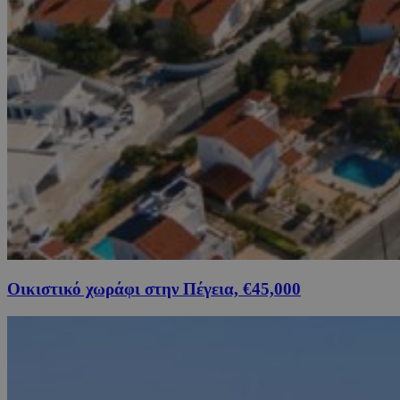
Οικιστικό χωράφι στην Πέγεια, €45,000