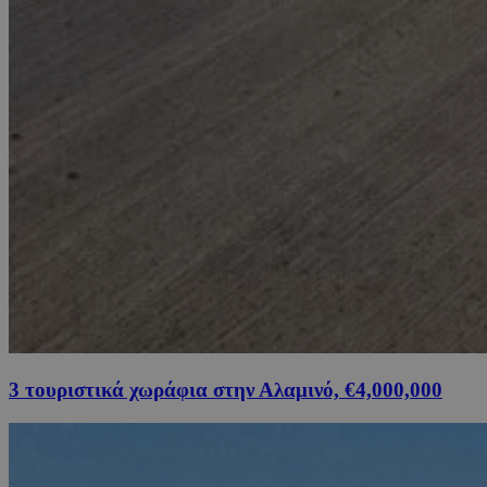
3 τουριστικά χωράφια στην Αλαμινό, €4,000,000