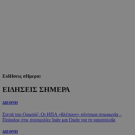
ΕιδΗσεις σΗμερα:
ΕΙΔΗΣΕΙΣ ΣΗΜΕΡΑ
ΔΙΕΘΝΗ
Στενά του Ορμούζ: Οι ΗΠΑ «βλέπουν» σύντομα συμφωνία –
Πρόοδος στις συνομιλίες Ιράν και Ομάν για τη ναυσιπλοΐα
ΔΙΕΘΝΗ