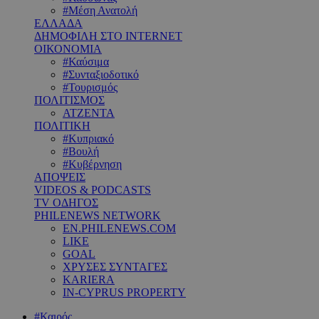
#Μέση Ανατολή
ΕΛΛΑΔΑ
ΔΗΜΟΦΙΛΗ ΣΤΟ INTERNET
ΟΙΚΟΝΟΜΙΑ
#Καύσιμα
#Συνταξιοδοτικό
#Τουρισμός
ΠΟΛΙΤΙΣΜΟΣ
ΑΤΖΕΝΤΑ
ΠΟΛΙΤΙΚΗ
#Κυπριακό
#Βουλή
#Κυβέρνηση
ΑΠΟΨΕΙΣ
VIDEOS & PODCASTS
TV ΟΔΗΓΟΣ
PHILENEWS NETWORK
EN.PHILENEWS.COM
LIKE
GOAL
ΧΡΥΣΕΣ ΣΥΝΤΑΓΕΣ
KARIERA
IN-CYPRUS PROPERTY
#Καιρός