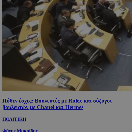
Πόθεν έσχες: Βουλευτές με Rolex και σύζυγοι
βουλευτών με Chanel και Hermes
ΠΟΛΙΤΙΚΗ
Φάνης Μακρίδης