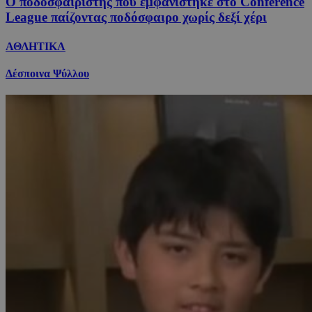
Ο ποδοσφαιριστής που εμφανίστηκε στο Conference
League παίζοντας ποδόσφαιρο χωρίς δεξί χέρι
ΑΘΛΗΤΙΚΑ
Δέσποινα Ψύλλου