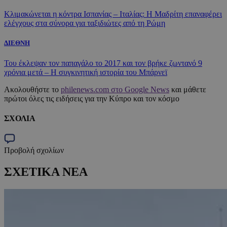
Κλιμακώνεται η κόντρα Ισπανίας – Ιταλίας: Η Μαδρίτη επαναφέρει
ελέγχους στα σύνορα για ταξιδιώτες από τη Ρώμη
ΔΙΕΘΝΗ
Του έκλεψαν τον παπαγάλο το 2017 και τον βρήκε ζωντανό 9
χρόνια μετά – Η συγκινητική ιστορία του Μπάρνεϊ
Ακολουθήστε το
philenews.com στο Google News
και μάθετε
πρώτοι όλες τις ειδήσεις για την Κύπρο και τον κόσμο
ΣΧΟΛΙΑ
Προβολή σχολίων
ΣΧΕΤΙΚΑ ΝΕΑ