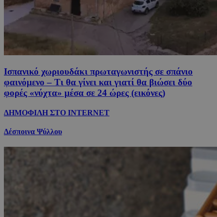
Ισπανικό χωριουδάκι πρωταγωνιστής σε σπάνιο
φαινόμενο – Τι θα γίνει και γιατί θα βιώσει δύο
φορές «νύχτα» μέσα σε 24 ώρες (εικόνες)
ΔΗΜΟΦΙΛΗ ΣΤΟ INTERNET
Δέσποινα Ψύλλου