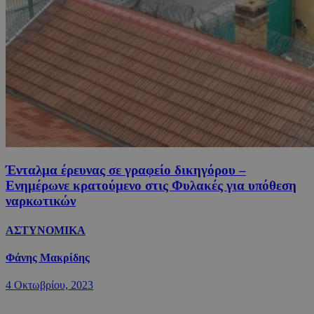
Ένταλμα έρευνας σε γραφείο δικηγόρου –
Ενημέρωνε κρατούμενο στις Φυλακές για υπόθεση
ναρκωτικών
ΑΣΤΥΝΟΜΙΚΑ
Φάνης Μακρίδης
4 Οκτωβρίου, 2023