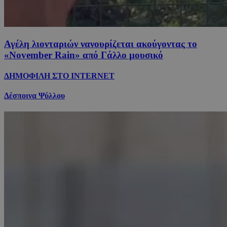
Αγέλη λιονταριών νανουρίζεται ακούγοντας το
«November Rain» από Γάλλο μουσικό
ΔΗΜΟΦΙΛΗ ΣΤΟ INTERNET
Δέσποινα Ψύλλου