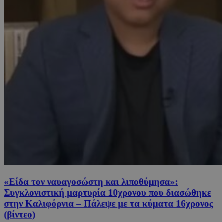
«Είδα τον ναυαγοσώστη και λιποθύμησα»:
Συγκλονιστική μαρτυρία 10χρονου που διασώθηκε
στην Καλιφόρνια – Πάλεψε με τα κύματα 16χρονος
(βίντεο)