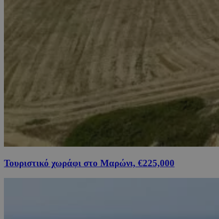
Τουριστικό χωράφι στο Μαρώνι, €225,000