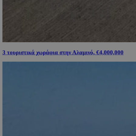
3 τουριστικά χωράφια στην Αλαμινό, €4,000,000