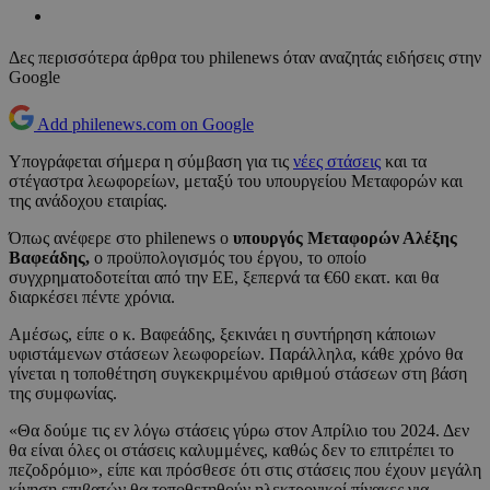
Δες περισσότερα άρθρα του philenews όταν αναζητάς ειδήσεις στην
Google
Add philenews.com on Google
Υπογράφεται σήμερα η σύμβαση για τις
νέες στάσεις
και τα
στέγαστρα λεωφορείων, μεταξύ του υπουργείου Μεταφορών και
της ανάδοχου εταιρίας.
Όπως ανέφερε στο philenews ο
υπουργός Μεταφορών Αλέξης
Βαφεάδης,
ο προϋπολογισμός του έργου, το οποίο
συγχρηματοδοτείται από την ΕΕ, ξεπερνά τα €60 εκατ. και θα
διαρκέσει πέντε χρόνια.
Αμέσως, είπε ο κ. Βαφεάδης, ξεκινάει η συντήρηση κάποιων
υφιστάμενων στάσεων λεωφορείων. Παράλληλα, κάθε χρόνο θα
γίνεται η τοποθέτηση συγκεκριμένου αριθμού στάσεων στη βάση
της συμφωνίας.
«Θα δούμε τις εν λόγω στάσεις γύρω στον Απρίλιο του 2024. Δεν
θα είναι όλες οι στάσεις καλυμμένες, καθώς δεν το επιτρέπει το
πεζοδρόμιο», είπε και πρόσθεσε ότι στις στάσεις που έχουν μεγάλη
κίνηση επιβατών θα τοποθετηθούν ηλεκτρονικοί πίνακες για