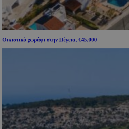
Οικιστικό χωράφι στην Πέγεια, €45,000