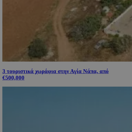
3 τουριστικά χωράφια στην Αγία Νάπα, από
€500,000