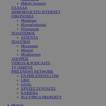
#Μέση Ανατολή
ΕΛΛΑΔΑ
ΔΗΜΟΦΙΛΗ ΣΤΟ INTERNET
ΟΙΚΟΝΟΜΙΑ
#Καύσιμα
#Συνταξιοδοτικό
#Τουρισμός
ΠΟΛΙΤΙΣΜΟΣ
ΑΤΖΕΝΤΑ
ΠΟΛΙΤΙΚΗ
#Κυπριακό
#Βουλή
#Κυβέρνηση
ΑΠΟΨΕΙΣ
VIDEOS & PODCASTS
TV ΟΔΗΓΟΣ
PHILENEWS NETWORK
EN.PHILENEWS.COM
LIKE
GOAL
ΧΡΥΣΕΣ ΣΥΝΤΑΓΕΣ
KARIERA
IN-CYPRUS PROPERTY
#Καιρός