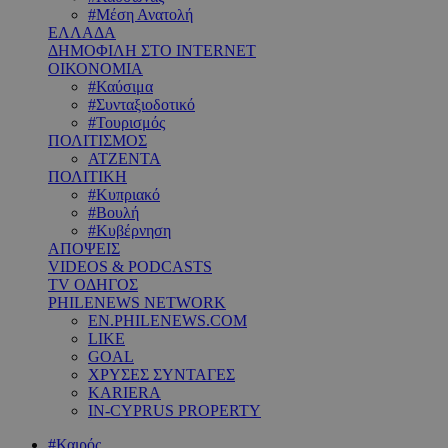
#Μέση Ανατολή
ΕΛΛΑΔΑ
ΔΗΜΟΦΙΛΗ ΣΤΟ INTERNET
ΟΙΚΟΝΟΜΙΑ
#Καύσιμα
#Συνταξιοδοτικό
#Τουρισμός
ΠΟΛΙΤΙΣΜΟΣ
ΑΤΖΕΝΤΑ
ΠΟΛΙΤΙΚΗ
#Κυπριακό
#Βουλή
#Κυβέρνηση
ΑΠΟΨΕΙΣ
VIDEOS & PODCASTS
TV ΟΔΗΓΟΣ
PHILENEWS NETWORK
EN.PHILENEWS.COM
LIKE
GOAL
ΧΡΥΣΕΣ ΣΥΝΤΑΓΕΣ
KARIERA
IN-CYPRUS PROPERTY
#Καιρός