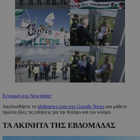
Εγγραφή στο Newsletter
Ακολουθήστε το
philenews.com στο Google News
και μάθετε
πρώτοι όλες τις ειδήσεις για την Κύπρο και τον κόσμο
ΤΑ ΑΚΙΝΗΤΑ ΤΗΣ ΕΒΔΟΜΑΔΑΣ