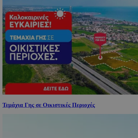
Τεμάχια Γης σε Οικιστικές Περιοχές