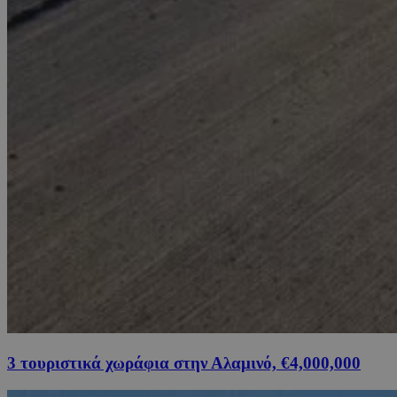
3 τουριστικά χωράφια στην Αλαμινό, €4,000,000