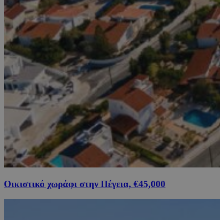
Οικιστικό χωράφι στην Πέγεια, €45,000