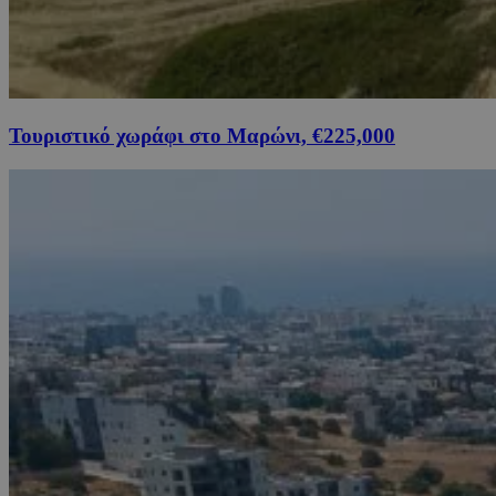
Τουριστικό χωράφι στο Μαρώνι, €225,000