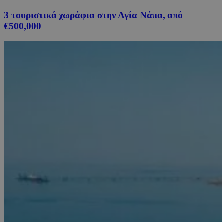
3 τουριστικά χωράφια στην Αγία Νάπα, από
€500,000