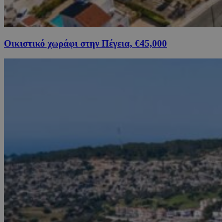
Οικιστικό χωράφι στην Πέγεια, €45,000