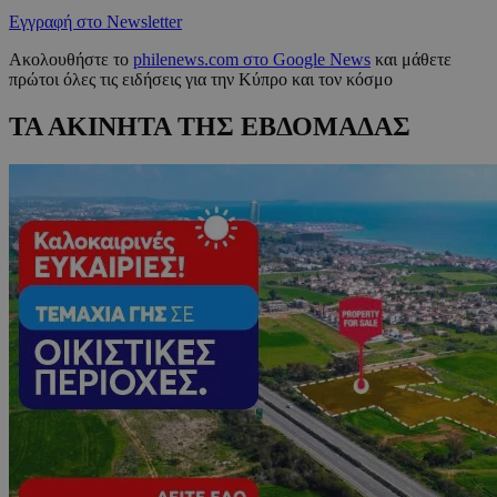
Εγγραφή στο Newsletter
Ακολουθήστε το
philenews.com στο Google News
και μάθετε
πρώτοι όλες τις ειδήσεις για την Κύπρο και τον κόσμο
ΤΑ ΑΚΙΝΗΤΑ ΤΗΣ ΕΒΔΟΜΑΔΑΣ