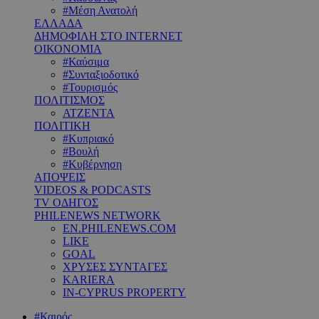
#Μέση Ανατολή
ΕΛΛΑΔΑ
ΔΗΜΟΦΙΛΗ ΣΤΟ INTERNET
ΟΙΚΟΝΟΜΙΑ
#Καύσιμα
#Συνταξιοδοτικό
#Τουρισμός
ΠΟΛΙΤΙΣΜΟΣ
ΑΤΖΕΝΤΑ
ΠΟΛΙΤΙΚΗ
#Κυπριακό
#Βουλή
#Κυβέρνηση
ΑΠΟΨΕΙΣ
VIDEOS & PODCASTS
TV ΟΔΗΓΟΣ
PHILENEWS NETWORK
EN.PHILENEWS.COM
LIKE
GOAL
ΧΡΥΣΕΣ ΣΥΝΤΑΓΕΣ
KARIERA
IN-CYPRUS PROPERTY
#Καιρός