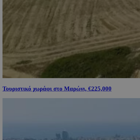
Τουριστικό χωράφι στο Μαρώνι, €225,000