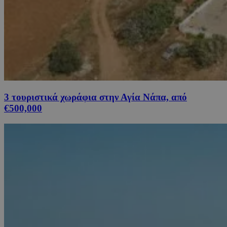
3 τουριστικά χωράφια στην Αγία Νάπα, από
€500,000