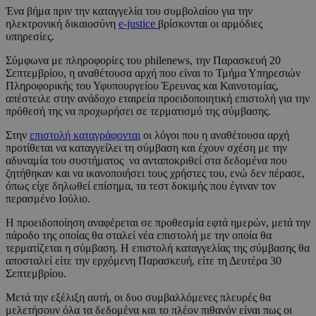
Ένα βήμα πριν την καταγγελία του συμβολαίου για την
ηλεκτρονική δικαιοσύνη
e-justice
βρίσκονται οι αρμόδιες
υπηρεσίες.
Σύμφωνα με πληροφορίες του philenews, την Παρασκευή 20
Σεπτεμβρίου, η αναθέτουσα αρχή που είναι το Τμήμα Υπηρεσιών
Πληροφορικής του Υφυπουργείου Έρευνας και Καινοτομίας,
απέστειλε στην ανάδοχο εταιρεία προειδοποιητική επιστολή για την
πρόθεσή της να προχωρήσει σε τερματισμό της σύμβασης.
Στην
επιστολή καταγράφονται
οι λόγοι που η αναθέτουσα αρχή
προτίθεται να καταγγείλει τη σύμβαση και έχουν σχέση με την
αδυναμία του συστήματος να ανταποκριθεί στα δεδομένα που
ζητήθηκαν και να ικανοποιήσει τους χρήστες του, ενώ δεν πέρασε,
όπως είχε δηλωθεί επίσημα, τα τεστ δοκιμής που έγιναν τον
περασμένο Ιούλιο.
Η προειδοποίηση αναφέρεται σε προθεσμία εφτά ημερών, μετά την
πάροδο της οποίας θα σταλεί νέα επιστολή με την οποία θα
τερματίζεται η σύμβαση. Η επιστολή καταγγελίας της σύμβασης θα
αποσταλεί είτε την ερχόμενη Παρασκευή, είτε τη Δευτέρα 30
Σεπτεμβρίου.
Μετά την εξέλιξη αυτή, οι δυο συμβαλλόμενες πλευρές θα
μελετήσουν όλα τα δεδομένα και το πλέον πιθανόν είναι πως οι