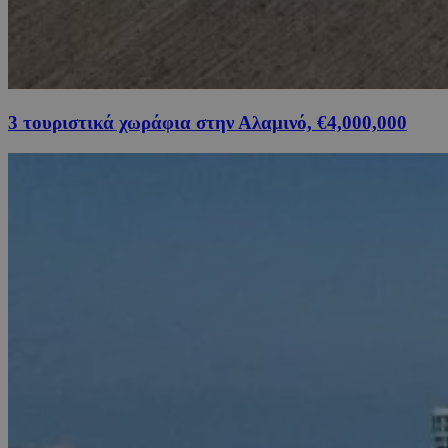
3 τουριστικά χωράφια στην Αλαμινό, €4,000,000