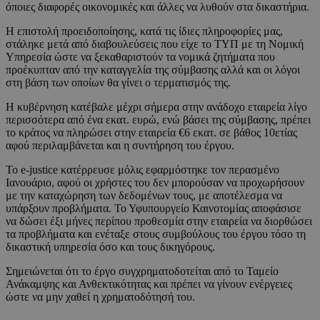
όποιες διαφορές οικονομικές και άλλες να λυθούν στα δικαστήρια.
Η επιστολή προειδοποίησης, κατά τις ίδιες πληροφορίες μας,
στάληκε μετά από διαβουλεύσεις που είχε το ΤΥΠ με τη Νομική
Υπηρεσία ώστε να ξεκαθαριστούν τα νομικά ζητήματα που
προέκυπταν από την καταγγελία της σύμβασης αλλά και οι λόγοι
στη βάση των οποίων θα γίνει ο τερματισμός της.
Η κυβέρνηση κατέβαλε μέχρι σήμερα στην ανάδοχο εταιρεία λίγο
περισσότερα από ένα εκατ. ευρώ, ενώ βάσει της σύμβασης, πρέπει
το κράτος να πληρώσει στην εταιρεία €6 εκατ. σε βάθος 10ετίας
αφού περιλαμβάνεται και η συντήρηση του έργου.
Το e-justice κατέρρευσε μόλις εφαρμόστηκε τον περασμένο
Ιανουάριο, αφού οι χρήστες του δεν μπορούσαν να προχωρήσουν
με την καταχώρηση των δεδομένων τους, με αποτέλεσμα να
υπάρξουν προβλήματα. Το Υφυπουργείο Καινοτομίας αποφάσισε
να δώσει έξι μήνες περίπου προθεσμία στην εταιρεία να διορθώσει
τα προβλήματα και ενέταξε στους συμβούλους του έργου τόσο τη
δικαστική υπηρεσία όσο και τους δικηγόρους.
Σημειώνεται ότι το έργο συγχρηματοδοτείται από το Ταμείο
Ανάκαμψης και Ανθεκτικότητας και πρέπει να γίνουν ενέργειες
ώστε να μην χαθεί η χρηματοδότησή του.