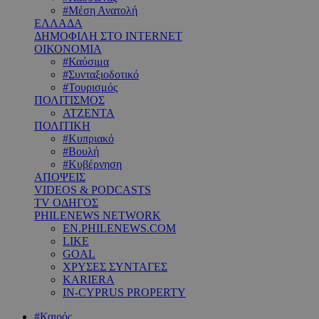
#Μέση Ανατολή
ΕΛΛΑΔΑ
ΔΗΜΟΦΙΛΗ ΣΤΟ INTERNET
ΟΙΚΟΝΟΜΙΑ
#Καύσιμα
#Συνταξιοδοτικό
#Τουρισμός
ΠΟΛΙΤΙΣΜΟΣ
ΑΤΖΕΝΤΑ
ΠΟΛΙΤΙΚΗ
#Κυπριακό
#Βουλή
#Κυβέρνηση
ΑΠΟΨΕΙΣ
VIDEOS & PODCASTS
TV ΟΔΗΓΟΣ
PHILENEWS NETWORK
EN.PHILENEWS.COM
LIKE
GOAL
ΧΡΥΣΕΣ ΣΥΝΤΑΓΕΣ
KARIERA
IN-CYPRUS PROPERTY
#Καιρός