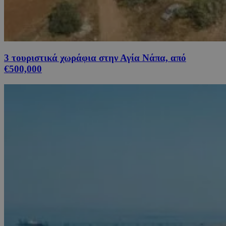
3 τουριστικά χωράφια στην Αγία Νάπα, από
€500,000