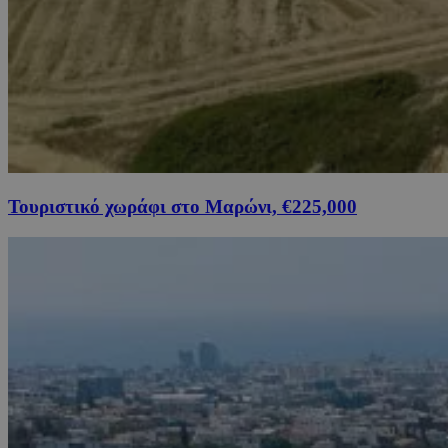
Τουριστικό χωράφι στο Μαρώνι, €225,000