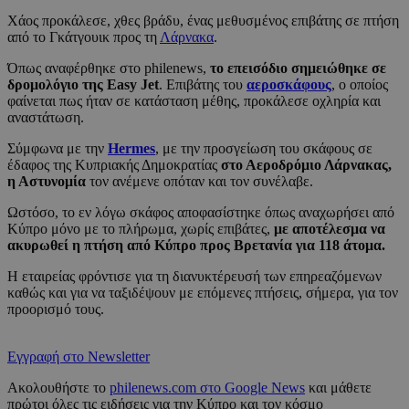
Χάος προκάλεσε, χθες βράδυ, ένας μεθυσμένος επιβάτης σε πτήση
από το Γκάτγουικ προς τη
Λάρνακα
.
Όπως αναφέρθηκε στο philenews,
το επεισόδιο σημειώθηκε σε
δρομολόγιο της Easy Jet
. Επιβάτης του
αεροσκάφους
, ο οποίος
φαίνεται πως ήταν σε κατάσταση μέθης, προκάλεσε οχληρία και
αναστάτωση.
Σύμφωνα με την
Hermes
, με την προσγείωση του σκάφους σε
έδαφος της Κυπριακής Δημοκρατίας
στο Αεροδρόμιο Λάρνακας,
η Αστυνομία
τον ανέμενε οπόταν και τον συνέλαβε.
Ωστόσο, το εν λόγω σκάφος αποφασίστηκε όπως αναχωρήσει από
Κύπρο μόνο με το πλήρωμα, χωρίς επιβάτες,
με αποτέλεσμα να
ακυρωθεί η πτήση από Κύπρο προς Βρετανία για 118 άτομα.
Η εταιρείας φρόντισε για τη διανυκτέρευσή των επηρεαζόμενων
καθώς και για να ταξιδέψουν με επόμενες πτήσεις, σήμερα, για τον
προορισμό τους.
Εγγραφή στο Newsletter
Ακολουθήστε το
philenews.com στο Google News
και μάθετε
πρώτοι όλες τις ειδήσεις για την Κύπρο και τον κόσμο