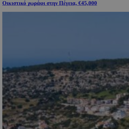
Οικιστικό χωράφι στην Πέγεια, €45,000