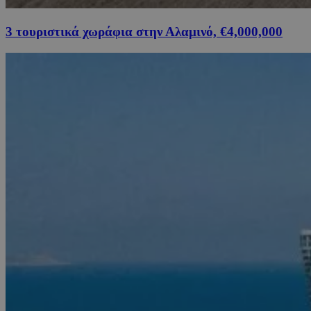
3 τουριστικά χωράφια στην Αλαμινό, €4,000,000