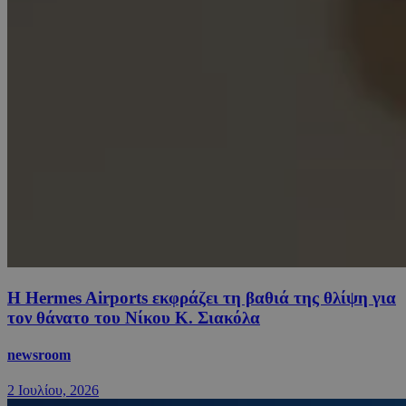
Η Hermes Airports εκφράζει τη βαθιά της θλίψη για
τον θάνατο του Νίκου Κ. Σιακόλα
newsroom
2 Ιουλίου, 2026