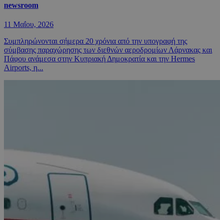
newsroom
11 Μαΐου, 2026
Συμπληρώνονται σήμερα 20 χρόνια από την υπογραφή της
σύμβασης παραχώρησης των διεθνών αεροδρομίων Λάρνακας και
Πάφου ανάμεσα στην Κυπριακή Δημοκρατία και την Hermes
Airports, η...