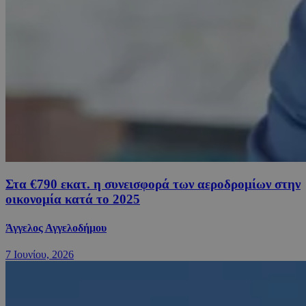
Στα €790 εκατ. η συνεισφορά των αεροδρομίων στην
οικονομία κατά το 2025
Άγγελος Αγγελοδήμου
7 Ιουνίου, 2026