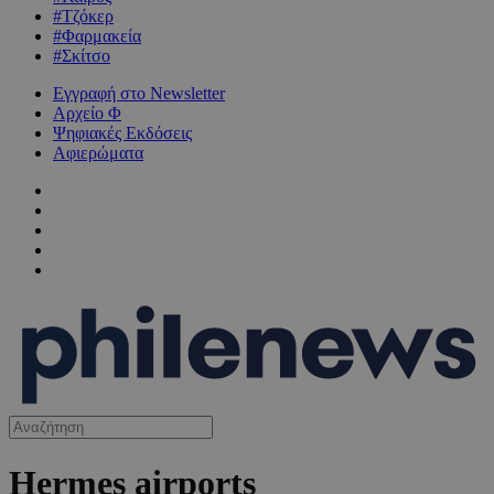
#Τζόκερ
#Φαρμακεία
#Σκίτσο
Εγγραφή στο Newsletter
Αρχείο Φ
Ψηφιακές Εκδόσεις
Αφιερώματα
Hermes airports