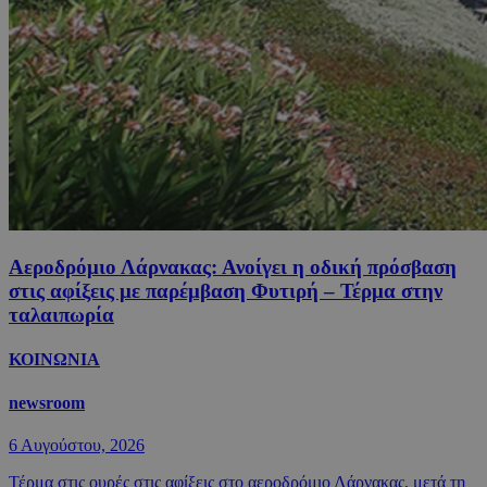
Αεροδρόμιο Λάρνακας: Ανοίγει η οδική πρόσβαση
στις αφίξεις με παρέμβαση Φυτιρή – Τέρμα στην
ταλαιπωρία
ΚΟΙΝΩΝΙΑ
newsroom
6 Αυγούστου, 2026
Τέρμα στις ουρές στις αφίξεις στο αεροδρόμιο Λάρνακας, μετά τη