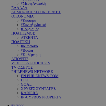
#Μέση Ανατολή
ΕΛΛΑΔΑ
ΔΗΜΟΦΙΛΗ ΣΤΟ INTERNET
ΟΙΚΟΝΟΜΙΑ
#Καύσιμα
#Συνταξιοδοτικό
#Τουρισμός
ΠΟΛΙΤΙΣΜΟΣ
ΑΤΖΕΝΤΑ
ΠΟΛΙΤΙΚΗ
#Κυπριακό
#Βουλή
#Κυβέρνηση
ΑΠΟΨΕΙΣ
VIDEOS & PODCASTS
TV ΟΔΗΓΟΣ
PHILENEWS NETWORK
EN.PHILENEWS.COM
LIKE
GOAL
ΧΡΥΣΕΣ ΣΥΝΤΑΓΕΣ
KARIERA
IN-CYPRUS PROPERTY
#Καιρός