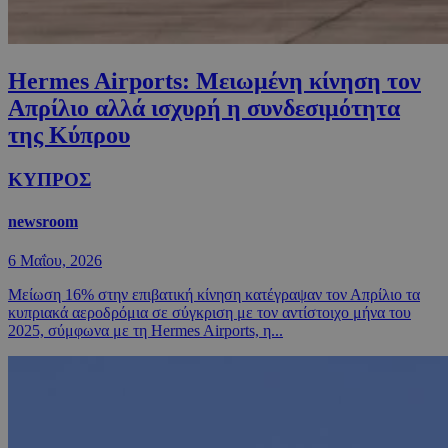
Hermes Airports: Μειωμένη κίνηση τον
Απρίλιο αλλά ισχυρή η συνδεσιμότητα
της Κύπρου
ΚΥΠΡΟΣ
newsroom
6 Μαΐου, 2026
Μείωση 16% στην επιβατική κίνηση κατέγραψαν τον Απρίλιο τα
κυπριακά αεροδρόμια σε σύγκριση με τον αντίστοιχο μήνα του
2025, σύμφωνα με τη Hermes Airports, η...