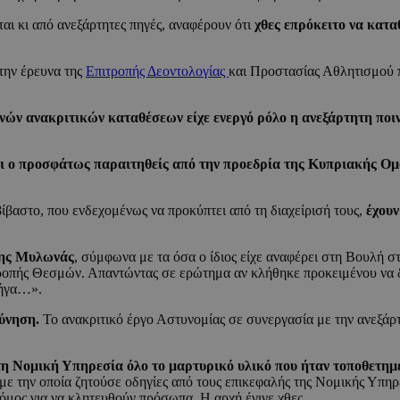
αι κι από ανεξάρτητες πηγές, αναφέρουν ότι
χθες επρόκειτο να κατ
 την έρευνα της
Επιτροπής Δεοντολογίας
και Προστασίας Αθλητισμού π
ινών ανακριτικών καταθέσεων είχε ενεργό ρόλο η ανεξάρτητη ποι
ει ο προσφάτως παραιτηθείς από την προεδρία της Κυπριακής Ο
ίβαστο, που ενδεχομένως να προκύπτει από τη διαχείρισή τους,
έχουν
λης Μυλωνάς
, σύμφωνα με τα όσα ο ίδιος είχε αναφέρει στη Βουλή 
πής Θεσμών. Απαντώντας σε ερώτημα αν κλήθηκε προκειμένου να δώσ
πήγα…».
εύνηση.
Το ανακριτικό έργο Αστυνομίας σε συνεργασία με την ανεξάρτ
τη Νομική Υπηρεσία όλο το μαρτυρικό υλικό που ήταν τοποθετημέ
με την οποία ζητούσε οδηγίες από τους επικεφαλής της Νομικής Υπηρεσ
δρόμος για να κλητευθούν πρόσωπα. Η αρχή έγινε χθες.