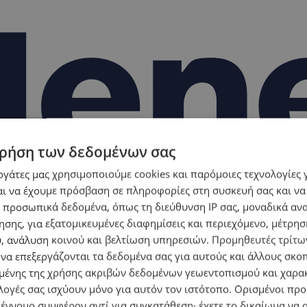
ρήση των δεδομένων σας
εργάτες μας χρησιμοποιούμε cookies και παρόμοιες τεχνολογίες 
ι να έχουμε πρόσβαση σε πληροφορίες στη συσκευή σας και να
 προσωπικά δεδομένα, όπως τη διεύθυνση IP σας, μοναδικά αν
σης, για εξατομικευμένες διαφημίσεις και περιεχόμενο, μέτρη
υ, ανάλυση κοινού και βελτίωση υπηρεσιών.
Προμηθευτές τρίτων
 να επεξεργάζονται τα δεδομένα σας για αυτούς και άλλους σκο
ένης της χρήσης ακριβών δεδομένων γεωεντοπισμού και χαρα
λογές σας ισχύουν μόνο για αυτόν τον ιστότοπο. Ορισμένοι πρ
 έννομο συμφέρον αντί για συγκατάθεση· έχετε το δικαίωμα να α