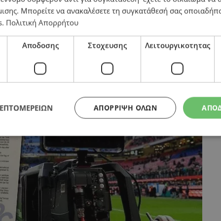
μισης
. Μπορείτε να ανακαλέσετε τη συγκατάθεσή σας οποιαδήπο
ην υπόθεση Γιώργου Κούμα – Αρχή με δυο πρόσωπα
s
.
Πολιτική Απορρήτου
Αποδοσης
Στοχευσης
Λειτουργικοτητας
ΛΕΠΤΟΜΕΡΕΙΩΝ
ΑΠΌΡΡΙΨΗ ΌΛΩΝ
ΑΠΟ