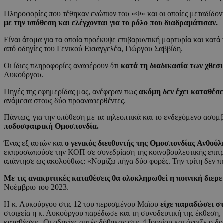
Πληροφορίες που τέθηκαν ενώπιον του «Φ» και οι οποίες μεταδίδοντ
με την υπόθεση και ελέγχονται για το ρόλο που διαδραμάτισαν.
Είναι άτομα για τα οποία προέκυψε επιβαρυντική μαρτυρία και κατά
από οδηγίες του Γενικού Εισαγγελέα, Γιώργου Σαββίδη.
Οι ίδιες πληροφορίες αναφέρουν ότι
κατά τη διαδικασία των χθεσ
Λυκούργου.
Πηγές της εφημερίδας μας, ανέφεραν πως
ακόμη δεν έχει καταθέσ
ανάμεσα στους δύο προαναφερθέντες.
Πάντως, για την υπόθεση με τα τηλεοπτικά και το ενδεχόμενο ασυμβ
ποδοσφαιρική Ομοσπονδία.
Ένας εξ αυτών και
ο γενικός διευθυντής της Ομοσπονδίας Ανθού
εκπροσωπούσε την ΚΟΠ σε συνεδρίαση της κοινοβουλευτικής επιτρο
απάντησε ως ακολούθως: «Νομίζω πήγα δύο φορές. Την τρίτη δεν 
Με τις ανακριτικές καταθέσεις θα ολοκληρωθεί η ποινική διερ
Νοέμβριο του 2023.
Η κ. Λυκούργου στις 12 του περασμένου Μαϊου
είχε παραδώσει σ
στοιχεία η κ. Λυκούργου παρέδωσε και τη συνοδευτική της έκθεση, 
καταθέσεις. Οι οδηγίες αυτές δόθηκαν στις 4 Ιουνίου και άνοιξε ο 