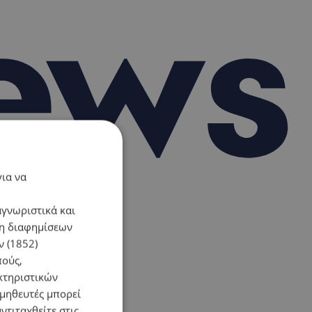
για να
αγνωριστικά και
ση διαφημίσεων
 (1852)
πούς,
κτηριστικών
ομηθευτές μπορεί
ντιταχθείτε στις