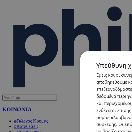
Υπεύθυνη χ
Εμείς και οι συν
αποθηκεύουμε κα
επεξεργαζόμαστε
δεδομένα περιήγη
και περιεχομένο
ΚΟΙΝΩΝΙΑ
ενδέχεται επίσης
συμπεριλαμβανομ
#Γιώργος Κούμας
συσκευής. Οι επι
#Καταθέσεις
να βασίζονται σε
#Ποδόσφαιρο