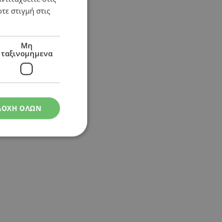
τε στιγμή στις
Μη
ταξινομημενα
ΔΟΧΗ ΟΛΩΝ