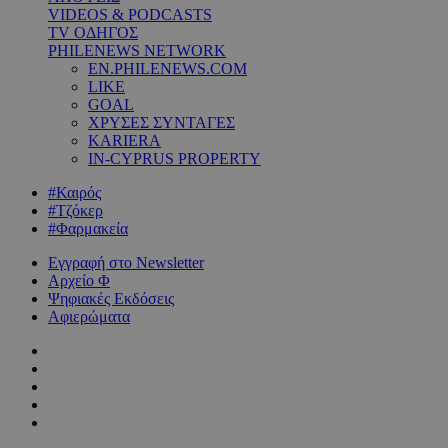
VIDEOS & PODCASTS
TV ΟΔΗΓΟΣ
PHILENEWS NETWORK
EN.PHILENEWS.COM
LIKE
GOAL
ΧΡΥΣΕΣ ΣΥΝΤΑΓΕΣ
KARIERA
IN-CYPRUS PROPERTY
#Καιρός
#Τζόκερ
#Φαρμακεία
Εγγραφή στο Newsletter
Αρχείο Φ
Ψηφιακές Εκδόσεις
Αφιερώματα