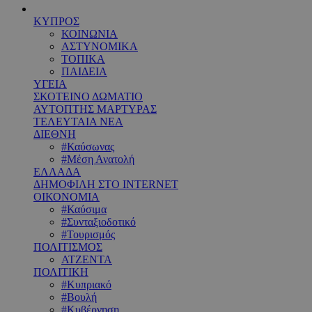
ΚΥΠΡΟΣ
ΚΟΙΝΩΝΙΑ
ΑΣΤΥΝΟΜΙΚΑ
ΤΟΠΙΚΑ
ΠΑΙΔΕΙΑ
ΥΓΕΙΑ
ΣΚΟΤΕΙΝΟ ΔΩΜΑΤΙΟ
ΑΥΤΟΠΤΗΣ ΜΑΡΤΥΡΑΣ
ΤΕΛΕΥΤΑΙΑ ΝΕΑ
ΔΙΕΘΝΗ
#Καύσωνας
#Μέση Ανατολή
ΕΛΛΑΔΑ
ΔΗΜΟΦΙΛΗ ΣΤΟ INTERNET
ΟΙΚΟΝΟΜΙΑ
#Καύσιμα
#Συνταξιοδοτικό
#Τουρισμός
ΠΟΛΙΤΙΣΜΟΣ
ΑΤΖΕΝΤΑ
ΠΟΛΙΤΙΚΗ
#Κυπριακό
#Βουλή
#Κυβέρνηση