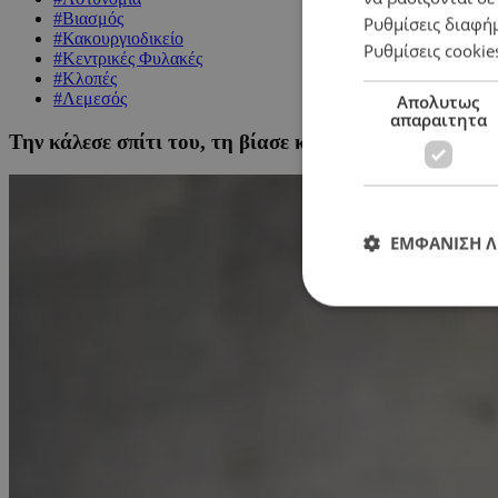
#Βιασμός
Ρυθμίσεις διαφή
#Κακουργιοδικείο
Ρυθμίσεις cookie
#Κεντρικές Φυλακές
#Κλοπές
#Λεμεσός
Απολυτως
απαραιτητα
Την κάλεσε σπίτι του, τη βίασε και την έκλεψε – Υπ
ΕΜΦΑΝΙΣΗ 