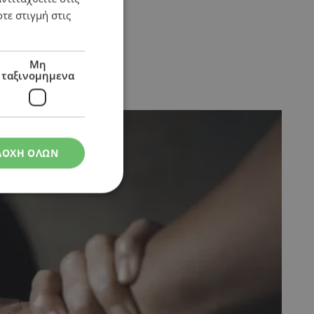
τε στιγμή στις
Μη
ταξινομημενα
ος
ΔΟΧΗ ΟΛΩΝ