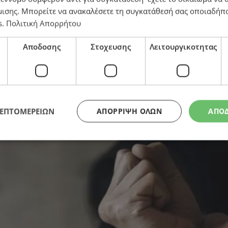
μισης
. Μπορείτε να ανακαλέσετε τη συγκατάθεσή σας οποιαδήπο
s
.
Πολιτική Απορρήτου
Αποδοσης
Στοχευσης
Λειτουργικοτητας
όδικος στις Κεντρικές Φυλακές 21χρονος κατηγορούμεν
ΛΕΠΤΟΜΕΡΕΙΩΝ
ΑΠΌΡΡΙΨΗ ΌΛΩΝ
ΑΠΟ