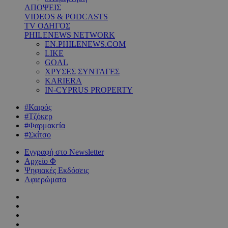
ΑΠΟΨΕΙΣ
VIDEOS & PODCASTS
TV ΟΔΗΓΟΣ
PHILENEWS NETWORK
EN.PHILENEWS.COM
LIKE
GOAL
ΧΡΥΣΕΣ ΣΥΝΤΑΓΕΣ
KARIERA
IN-CYPRUS PROPERTY
#Καιρός
#Τζόκερ
#Φαρμακεία
#Σκίτσο
Εγγραφή στο Newsletter
Αρχείο Φ
Ψηφιακές Εκδόσεις
Αφιερώματα