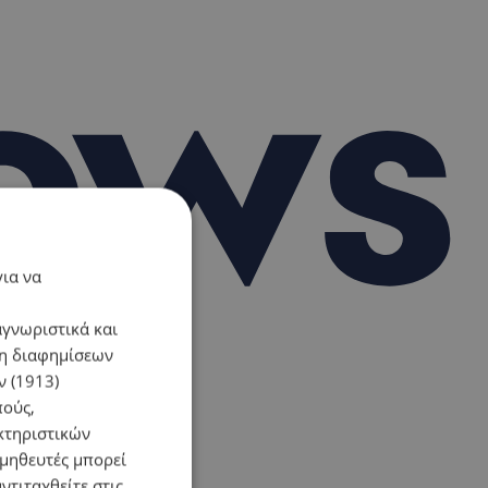
για να
αγνωριστικά και
ση διαφημίσεων
 (1913)
πούς,
κτηριστικών
ομηθευτές μπορεί
ντιταχθείτε στις