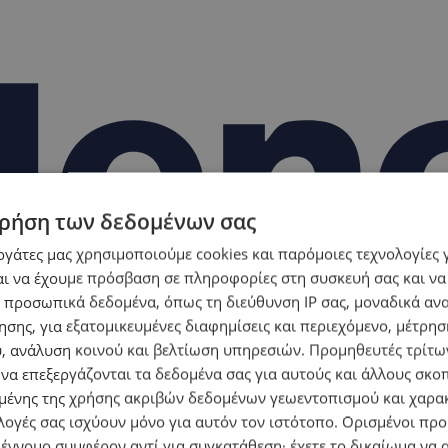
ρήση των δεδομένων σας
εργάτες μας χρησιμοποιούμε cookies και παρόμοιες τεχνολογίες 
ι να έχουμε πρόσβαση σε πληροφορίες στη συσκευή σας και να
 προσωπικά δεδομένα, όπως τη διεύθυνση IP σας, μοναδικά αν
σης, για εξατομικευμένες διαφημίσεις και περιεχόμενο, μέτρη
υ, ανάλυση κοινού και βελτίωση υπηρεσιών.
Προμηθευτές τρίτων
 να επεξεργάζονται τα δεδομένα σας για αυτούς και άλλους σκο
ένης της χρήσης ακριβών δεδομένων γεωεντοπισμού και χαρα
λογές σας ισχύουν μόνο για αυτόν τον ιστότοπο. Ορισμένοι πρ
 έννομο συμφέρον αντί για συγκατάθεση· έχετε το δικαίωμα να α