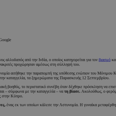
 Google
ς αλλοδαπός από την Ινδία, ο οποίος κατηγορείται για τον
βιασμό
κα
νακριτές προχώρησαν αμέσως στη σύλληψή του.
τυνομία αιτήθηκε την παραπομπή της υπόθεσης ενώπιον του Μόνιμου
την καταγγελία, τα ξημερώματα της Παρασκευής 12 Σεπτεμβρίου.
ιακή βοηθός, το περιστατικό συνέβη όταν δέχθηκε πρόσκληση να επισ
ται – σύμφωνα με την καταγγελία – να
τη βίασε.
Ακολούθως, ο φερόμ
ς στην Κύπρο.
ες,
ένας εκ των οποίων κάλεσε την Αστυνομία. Η γυναίκα μεταφέρθ