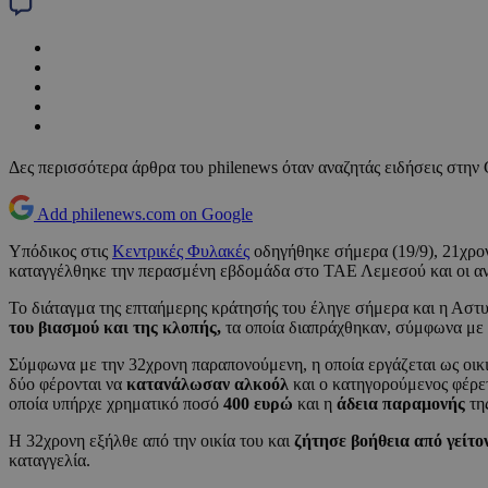
Δες περισσότερα άρθρα του philenews όταν αναζητάς ειδήσεις στην
Add philenews.com on Google
Υπόδικος στις
Κεντρικές Φυλακές
οδηγήθηκε σήμερα (19/9), 21χρονο
καταγγέλθηκε την περασμένη εβδομάδα στο ΤΑΕ Λεμεσού και οι α
Το διάταγμα της επταήμερης κράτησής του έληγε σήμερα και η Ασ
του βιασμού και της κλοπής,
τα οποία διαπράχθηκαν, σύμφωνα με 
Σύμφωνα με την 32χρονη παραπονούμενη, η οποία εργάζεται ως οικ
δύο φέρονται να
κατανάλωσαν αλκοόλ
και ο κατηγορούμενος φέρε
οποία υπήρχε χρηματικό ποσό
400 ευρώ
και η
άδεια παραμονής
τη
Η 32χρονη εξήλθε από την οικία του και
ζήτησε βοήθεια από γείτον
καταγγελία.