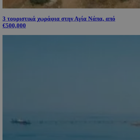
3 τουριστικά χωράφια στην Αγία Νάπα, από
€500,000