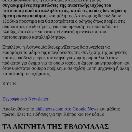
συγκεκριμένες περιπτώσεις της αναστολής ισχύος του
πιστοποιητικού καταλληλότητας, κατά τις οποίες δεν ισχύει η
άμεση ακινητοποίηση
, «τα μέλη της Αστυνομίας θα εκδίδουν
εξώδικα πρόστιμα και θα προτρέπεται ο οδηγός όπως προβεί στις
απαραίτητες διευθετήσεις, για επιδιόρθωση της οποιασδήποτε
βλάβης, έτσι ώστε να καταστεί δυνατή η ανανέωση του
πιστοποιητικού καταλληλότητας».
Επιπλέον, η Αστυνομία διευκρινίζει πως θα συνεχίσει να
εφαρμόζει το μέτρο της απαγόρευσης της συνέχισης της οδήγησης
και της υπόδειξης προς τον οδηγό για χρήση ρυμουλκού όταν
πρόκειται για όχημα για το οποίο ισχύει η άμεση ακινητοποίηση και
όταν υφίσταται σοβαρό πρόβλημα σε σχέση με τη μηχανική ή άλλη
κατάσταση του οχήματος.
ΚΥΠΕ
Εγγραφή στο Newsletter
Ακολουθήστε το
philenews.com στο Google News
και μάθετε
πρώτοι όλες τις ειδήσεις για την Κύπρο και τον κόσμο
ΤΑ ΑΚΙΝΗΤΑ ΤΗΣ ΕΒΔΟΜΑΔΑΣ