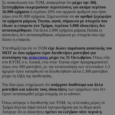
Σε ανακοίνωση του ΤΟΜ, αναφερόταν ότι
μέχρι την 30ή
Σεπτεμβρίου εκκρεμούσαν περιπτώσεις για ακόμα περίπου
16.900 οχήματα
ή περίπου 20% του αρχικού αριθμού που ήταν
γύρω στα 81.000 οχήματα. Σημειωνόταν ότι
σε αριθμό ξεχώριζαν
τα οχήματα μάρκας Toyota, αφού, σύμφωνα με στοιχεία που
έδωσε η εταιρεία στο Τμήμα, περίπου 5.000 ιδιοκτήτες δεν
ανταποκρίθηκαν.
Για άλλα 2.000 οχήματα μάρκας Honda οι
ιδιοκτήτες δεν ανταποκρίθηκαν, σύμφωνα με στοιχεία που είχε
δώσει η εταιρεία.
Υπενθυμίζεται ότι το ΤΟΜ
είχε δώσει παράταση αναστολής του
ΜΟΤ σε όσα οχήματα είχαν διευθετήσει ραντεβού για
υλοποίηση της
ανάκλησης
μέχρι τις 31 Οκτωβρίου.
Όπως είπε
στο ΚΥΠΕ ο κ. Λουκά, ενώ στην Toyota είχαν προγραμματιστεί
γύρω στα 300 ραντεβού, με την κινητοποίηση των τελευταίων 1-2
ημερών έγινε κατορθωτό να διευθετηθούν άλλα 1.300 ραντεβού
μέχρι τη λήξη της προθεσμίας.
Την ίδια ώρα, ενημέρωσε ότι
υπάρχουν διαθέσιμα και άλλα
ραντεβού και κάλεσε τους ιδιοκτήτες
των οχημάτων που δεν
έχουν ανταποκριθεί μέχρι στιγμής να το κάνουν.
Όπως ανέφερε ο διευθυντής του ΤΟΜ, τις τελευταίες μέρες το
Τμήμα δέχεται πάρα πολλά τηλεφωνήματα για το θέμα αυτό.
Ανέφερε ότι οι ιδιοκτήτες
πρέπει να ελέγξουν πότε περνά η