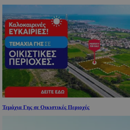
Τεμάχια Γης σε Οικιστικές Περιοχές