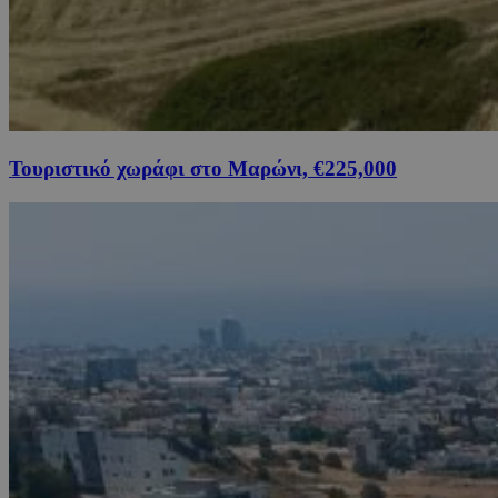
Τουριστικό χωράφι στο Μαρώνι, €225,000