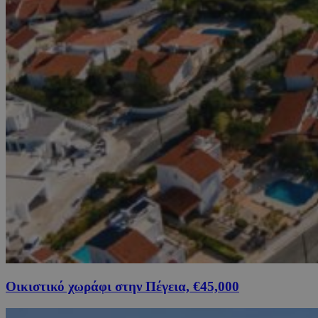
Οικιστικό χωράφι στην Πέγεια, €45,000