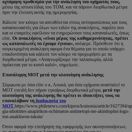
οχτάμηνη προθεσμία για την ανάκληση του οχήματός τους,
μέσω της ιστοσελίδας του ΤΟΜ, και να πάρουν διορθωτικά μέτρα
πριν την έλευση αυτής της ημερομηνίας.
Κάλεσε τον κόσμο να απευθύνεται στους αντιπροσώπους και τους
κατασκευαστές για όλων των ειδών της ανακλήσεις, παρόλο που
και οι εταιρείες οφείλουν να ενημερώνουν τους καταναλωτές, όπως
είπε.
Οι ανακλήσεις «είναι μέρος της καθημερινότητας, πρέπει
ως καταναλωτές να έχουμε έγνοια»,
ανέφερε. Πρόσθεσε ότι η
συγκεκριμένη ανάκληση αφορα ένα θέματα για το οποίο υπάρχει
επικδυνότητα και κάλεσε τον κόσμο να προχωρήσει με τα
διορθωτικά μέτρα. «Αναγνωρίζουμε την ταλαιπωρία, αλλά
πρόκειται για το κοινό καλό», σημείωσε.
Επανάληψη ΜΟΤ μετά την υλοποίηση ανάκλησης
Σύμφωνα με όσα είπε ο κ. Λουκά, για όσα οχήματα ανασταλεί το
ΜΟΤ επειδή δεν πήραν εγκαίρως διορθωτικά μέτρα,
μετά την
υλοποίηση της ανάκλησης θα πρέπει οι ιδιοκτήτες τους να
επαναλάβουν τη
διαδικασία του
ΜΟΤ
.
https://www.philenews.com/kipros/koinonia/article/1627394/a
gia-idioktites-anapirikon-ochimaton-antimetopi-me-akinitopiisi-logo-
ton-anakliseon-takata/
Όσον αφορά την επιτήρηση της εφαρμογής των ακινητοποιήσεων,
σε ανακοίνωσή της η Αστυνομία αναφέρει ότι για τις