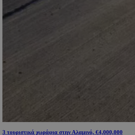
3 τουριστικά χωράφια στην Αλαμινό, €4,000,000