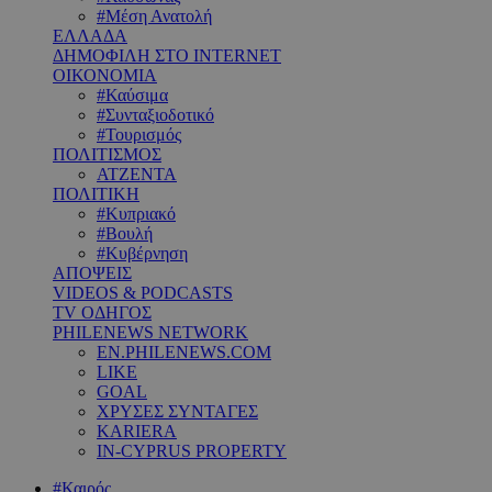
#Μέση Ανατολή
ΕΛΛΑΔΑ
ΔΗΜΟΦΙΛΗ ΣΤΟ INTERNET
ΟΙΚΟΝΟΜΙΑ
#Καύσιμα
#Συνταξιοδοτικό
#Τουρισμός
ΠΟΛΙΤΙΣΜΟΣ
ΑΤΖΕΝΤΑ
ΠΟΛΙΤΙΚΗ
#Κυπριακό
#Βουλή
#Κυβέρνηση
ΑΠΟΨΕΙΣ
VIDEOS & PODCASTS
TV ΟΔΗΓΟΣ
PHILENEWS NETWORK
EN.PHILENEWS.COM
LIKE
GOAL
ΧΡΥΣΕΣ ΣΥΝΤΑΓΕΣ
KARIERA
IN-CYPRUS PROPERTY
#Καιρός