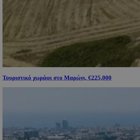
Τουριστικό χωράφι στο Μαρώνι, €225,000