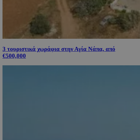
3 τουριστικά χωράφια στην Αγία Νάπα, από
€500,000