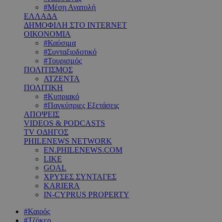
#Μέση Ανατολή
ΕΛΛΑΔΑ
ΔΗΜΟΦΙΛΗ ΣΤΟ INTERNET
ΟΙΚΟΝΟΜΙΑ
#Καύσιμα
#Συνταξιοδοτικό
#Τουρισμός
ΠΟΛΙΤΙΣΜΟΣ
ΑΤΖΕΝΤΑ
ΠΟΛΙΤΙΚΗ
#Κυπριακό
#Παγκύπριες Εξετάσεις
ΑΠΟΨΕΙΣ
VIDEOS & PODCASTS
TV ΟΔΗΓΟΣ
PHILENEWS NETWORK
EN.PHILENEWS.COM
LIKE
GOAL
ΧΡΥΣΕΣ ΣΥΝΤΑΓΕΣ
KARIERA
IN-CYPRUS PROPERTY
#Καιρός
#Τζόκερ