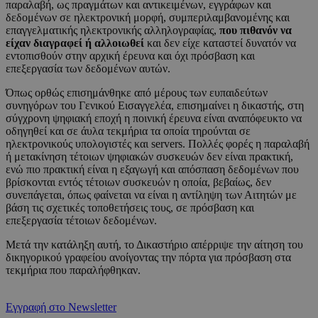
παραλαβή, ως πραγμάτων και αντικειμένων, εγγράφων και
δεδομένων σε ηλεκτρονική μορφή, συμπεριλαμβανομένης και
επαγγελματικής ηλεκτρονικής αλληλογραφίας,
που πιθανόν να
είχαν διαγραφεί ή αλλοιωθεί
και δεν είχε καταστεί δυνατόν να
εντοπισθούν στην αρχική έρευνα και όχι πρόσβαση και
επεξεργασία των δεδομένων αυτών.
Όπως ορθώς επισημάνθηκε από μέρους των ευπαιδεύτων
συνηγόρων του Γενικού Εισαγγελέα, επισημαίνει η δικαστής, στη
σύγχρονη ψηφιακή εποχή η ποινική έρευνα είναι αναπόφευκτο να
οδηγηθεί και σε άυλα τεκμήρια τα οποία τηρούνται σε
ηλεκτρονικούς υπολογιστές και servers. Πολλές φορές η παραλαβή
ή μετακίνηση τέτοιων ψηφιακών συσκευών δεν είναι πρακτική,
ενώ πιο πρακτική είναι η εξαγωγή και απόσπαση δεδομένων που
βρίσκονται εντός τέτοιων συσκευών η οποία, βεβαίως, δεν
συνεπάγεται, όπως φαίνεται να είναι η αντίληψη των Αιτητών με
βάση τις σχετικές τοποθετήσεις τους, σε πρόσβαση και
επεξεργασία τέτοιων δεδομένων.
Μετά την κατάληξη αυτή, το Δικαστήριο απέρριψε την αίτηση του
δικηγορικού γραφείου ανοίγοντας την πόρτα για πρόσβαση στα
τεκμήρια που παραλήφθηκαν.
Εγγραφή στο Newsletter