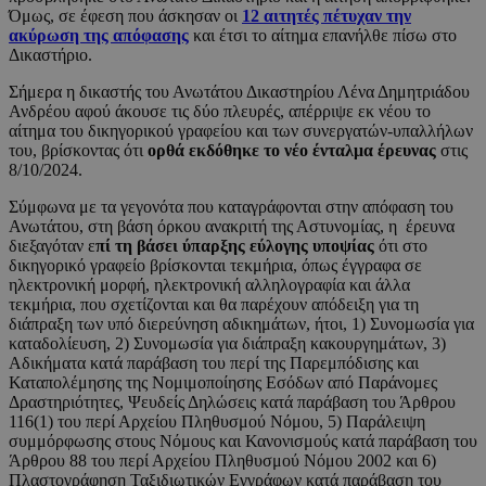
Όμως, σε έφεση που άσκησαν οι
12 αιτητές πέτυχαν την
ακύρωση της απόφασης
και έτσι το αίτημα επανήλθε πίσω στο
Δικαστήριο.
Σήμερα η δικαστής του Ανωτάτου Δικαστηρίου Λένα Δημητριάδου
Ανδρέου αφού άκουσε τις δύο πλευρές, απέρριψε εκ νέου το
αίτημα του δικηγορικού γραφείου και των συνεργατών-υπαλλήλων
του, βρίσκοντας ότι
ορθά εκδόθηκε το νέο ένταλμα έρευνας
στις
8/10/2024.
Σύμφωνα με τα γεγονότα που καταγράφονται στην απόφαση του
Ανωτάτου, στη βάση όρκου ανακριτή της Αστυνομίας, η έρευνα
διεξαγόταν ε
πί τη βάσει ύπαρξης εύλογης υποψίας
ότι στο
δικηγορικό γραφείο βρίσκονται τεκμήρια, όπως έγγραφα σε
ηλεκτρονική μορφή, ηλεκτρονική αλληλογραφία και άλλα
τεκμήρια, που σχετίζονται και θα παρέχουν απόδειξη για τη
διάπραξη των υπό διερεύνηση αδικημάτων, ήτοι, 1) Συνομωσία για
καταδολίευση, 2) Συνομωσία για διάπραξη κακουργημάτων, 3)
Αδικήματα κατά παράβαση του περί της Παρεμπόδισης και
Καταπολέμησης της Νομιμοποίησης Εσόδων από Παράνομες
Δραστηριότητες, Ψευδείς Δηλώσεις κατά παράβαση του Άρθρου
116(1) του περί Αρχείου Πληθυσμού Νόμου, 5) Παράλειψη
συμμόρφωσης στους Νόμους και Κανονισμούς κατά παράβαση του
Άρθρου 88 του περί Αρχείου Πληθυσμού Νόμου 2002 και 6)
Πλαστογράφηση Ταξιδιωτικών Εγγράφων κατά παράβαση του