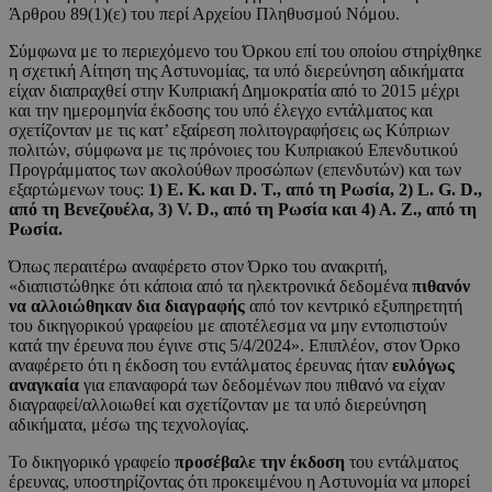
Άρθρου 89(1)(ε) του περί Αρχείου Πληθυσμού Νόμου.
Σύμφωνα με το περιεχόμενο του Όρκου επί του οποίου στηρίχθηκε
η σχετική Αίτηση της Αστυνομίας, τα υπό διερεύνηση αδικήματα
είχαν διαπραχθεί στην Κυπριακή Δημοκρατία από το 2015 μέχρι
και την ημερομηνία έκδοσης του υπό έλεγχο εντάλματος και
σχετίζονταν με τις κατ’ εξαίρεση πολιτογραφήσεις ως Κύπριων
πολιτών, σύμφωνα με τις πρόνοιες του Κυπριακού Επενδυτικού
Προγράμματος των ακολούθων προσώπων (επενδυτών) και των
εξαρτώμενων τους:
1) Ε. Κ. και D. Τ., από τη Ρωσία, 2) L. G. D.,
από τη Βενεζουέλα, 3) V. D., από τη Ρωσία και 4) Α. Ζ., από τη
Ρωσία.
Όπως περαιτέρω αναφέρετο στον Όρκο του ανακριτή,
«διαπιστώθηκε ότι κάποια από τα ηλεκτρονικά δεδομένα
πιθανόν
να αλλοιώθηκαν δια διαγραφής
από τον κεντρικό εξυπηρετητή
του δικηγορικού γραφείου με αποτέλεσμα να μην εντοπιστούν
κατά την έρευνα που έγινε στις 5/4/2024». Επιπλέον, στον Όρκο
αναφέρετο ότι η έκδοση του εντάλματος έρευνας ήταν
ευλόγως
αναγκαία
για επαναφορά των δεδομένων που πιθανό να είχαν
διαγραφεί/αλλοιωθεί και σχετίζονταν με τα υπό διερεύνηση
αδικήματα, μέσω της τεχνολογίας.
Το δικηγορικό γραφείο
προσέβαλε την έκδοση
του εντάλματος
έρευνας, υποστηρίζοντας ότι προκειμένου η Αστυνομία να μπορεί