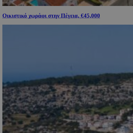
Οικιστικό χωράφι στην Πέγεια, €45,000