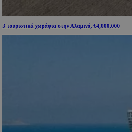
3 τουριστικά χωράφια στην Αλαμινό, €4,000,000