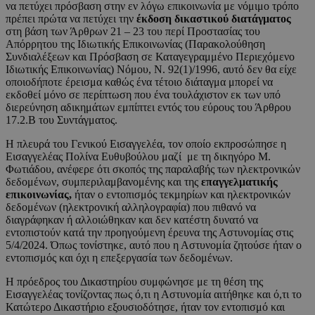
να πετύχει πρόσβαση στην εν λόγω επικοινωνία με νόμιμο τρόπο
πρέπει πρώτα να πετύχει την
έκδοση δικαστικού διατάγματος
στη βάση των Άρθρων 21 – 23 του περί Προστασίας του
Απόρρητου της Ιδιωτικής Επικοινωνίας (Παρακολούθηση
Συνδιαλέξεων και Πρόσβαση σε Καταγεγραμμένο Περιεχόμενο
Ιδιωτικής Επικοινωνίας) Νόμου, Ν. 92(1)/1996, αυτό δεν θα είχε
οποιοδήποτε έρεισμα καθώς ένα τέτοιο διάταγμα μπορεί να
εκδοθεί μόνο σε περίπτωση που ένα τουλάχιστον εκ των υπό
διερεύνηση αδικημάτων εμπίπτει εντός του εύρους του Άρθρου
17.2.Β του Συντάγματος.
Η πλευρά του Γενικού Εισαγγελέα, τον οποίο εκπροσώπησε η
Εισαγγελέας Πολίνα Ευθυβούλου μαζί με τη δικηγόρο Μ.
Φωτιάδου, ανέφερε ότι σκοπός της παραλαβής των ηλεκτρονικών
δεδομένων, συμπεριλαμβανομένης και της
επαγγελματικής
επικοινωνίας,
ήταν ο εντοπισμός τεκμηρίων και ηλεκτρονικών
δεδομένων (ηλεκτρονική αλληλογραφία) που πιθανό να
διαγράφηκαν ή αλλοιώθηκαν και δεν κατέστη δυνατό να
εντοπιστούν κατά την προηγούμενη έρευνα της Αστυνομίας στις
5/4/2024. Όπως τονίστηκε, αυτό που η Αστυνομία ζητούσε ήταν ο
εντοπισμός και όχι η επεξεργασία των δεδομένων.
Η πρόεδρος του Δικαστηρίου συμφώνησε με τη θέση της
Εισαγγελέας τονίζοντας πως ό,τι η Αστυνομία αιτήθηκε και ό,τι το
Κατώτερο Δικαστήριο εξουσιοδότησε, ήταν τον εντοπισμό και