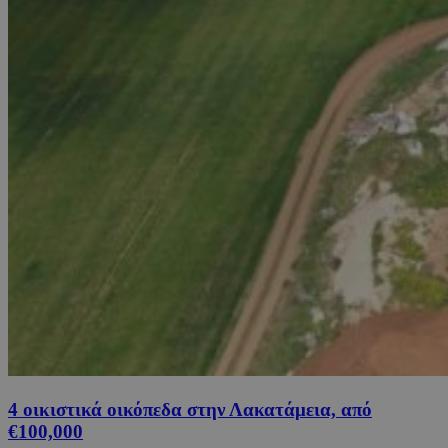
4 οικιστικά οικόπεδα στην Λακατάμεια, από
€100,000