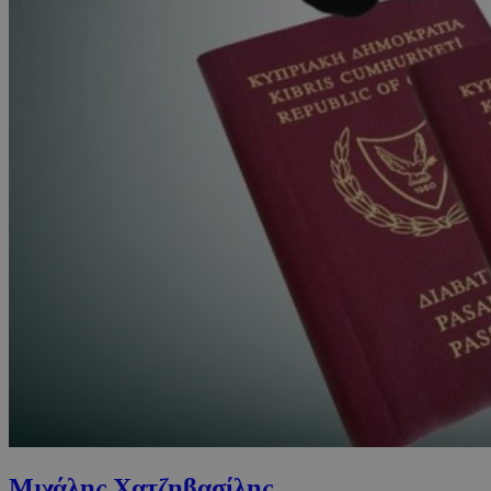
Μιχάλης Χατζηβασίλης