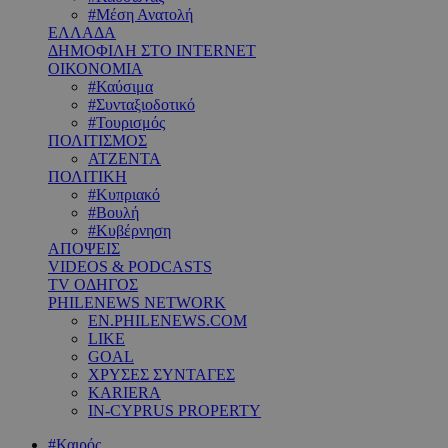
#Μέση Ανατολή
ΕΛΛΑΔΑ
ΔΗΜΟΦΙΛΗ ΣΤΟ INTERNET
ΟΙΚΟΝΟΜΙΑ
#Καύσιμα
#Συνταξιοδοτικό
#Τουρισμός
ΠΟΛΙΤΙΣΜΟΣ
ΑΤΖΕΝΤΑ
ΠΟΛΙΤΙΚΗ
#Κυπριακό
#Βουλή
#Κυβέρνηση
ΑΠΟΨΕΙΣ
VIDEOS & PODCASTS
TV ΟΔΗΓΟΣ
PHILENEWS NETWORK
EN.PHILENEWS.COM
LIKE
GOAL
ΧΡΥΣΕΣ ΣΥΝΤΑΓΕΣ
KARIERA
IN-CYPRUS PROPERTY
#Καιρός