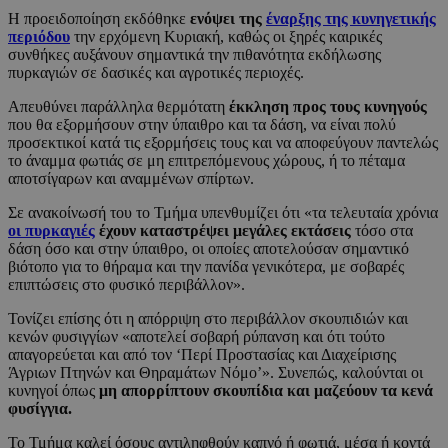
Η προειδοποίηση εκδόθηκε
ενόψει της
έναρξης της κυνηγετικής
περιόδου
την ερχόμενη Κυριακή, καθώς οι ξηρές καιρικές
συνθήκες αυξάνουν σημαντικά την πιθανότητα εκδήλωσης
πυρκαγιών σε δασικές και αγροτικές περιοχές.
Απευθύνει παράλληλα θερμότατη
έκκληση προς τους κυνηγούς
που θα εξορμήσουν στην ύπαιθρο και τα δάση, να είναι πολύ
προσεκτικοί κατά τις εξορμήσεις τους και να αποφεύγουν παντελώς
το άναμμα φωτιάς σε μη επιτρεπόμενους χώρους, ή το πέταμα
αποτσίγαρων και αναμμένων σπίρτων.
Σε ανακοίνωσή του το Τμήμα υπενθυμίζει ότι «τα τελευταία χρόνια
οι πυρκαγιές
έχουν καταστρέψει μεγάλες εκτάσεις
τόσο στα
δάση όσο και στην ύπαιθρο, οι οποίες αποτελούσαν σημαντικό
βιότοπο για το θήραμα και την πανίδα γενικότερα, με σοβαρές
επιπτώσεις στο φυσικό περιβάλλον».
Τονίζει επίσης ότι η απόρριψη στο περιβάλλον σκουπιδιών και
κενών φυσιγγίων «αποτελεί σοβαρή ρύπανση και ότι τούτο
απαγορεύεται και από τον ‘Περί Προστασίας και Διαχείρισης
Άγριων Πτηνών και Θηραμάτων Νόμο’». Συνεπώς, καλούνται οι
κυνηγοί όπως
μη απορρίπτουν σκουπίδια και μαζεύουν τα κενά
φυσίγγια.
Το Τμήμα καλεί όσους αντιληφθούν καπνό ή φωτιά, μέσα ή κοντά