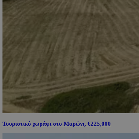
Τουριστικό χωράφι στο Μαρώνι, €225,000