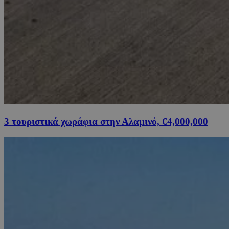
3 τουριστικά χωράφια στην Αλαμινό, €4,000,000