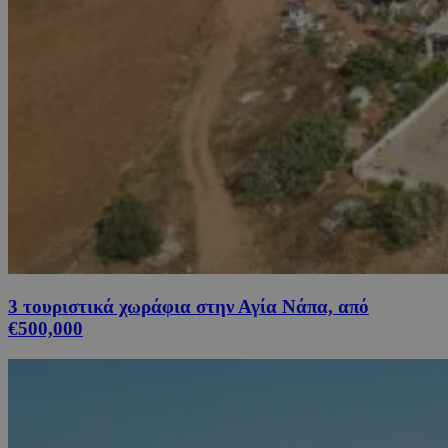
3 τουριστικά χωράφια στην Αγία Νάπα, από
€500,000