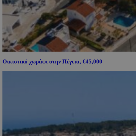
Οικιστικό χωράφι στην Πέγεια, €45,000