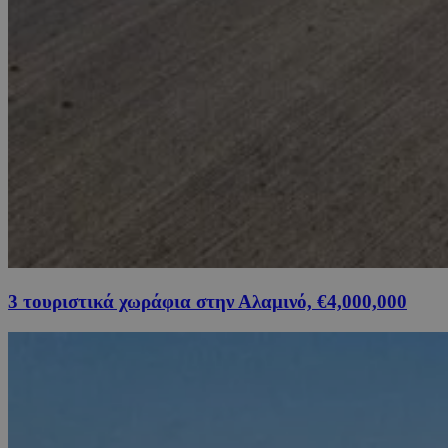
3 τουριστικά χωράφια στην Αλαμινό, €4,000,000