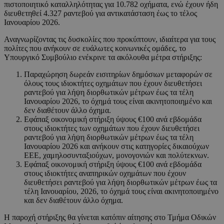
πιστοποιητικό καταλληλότητας για 10.782 οχήματα, ενώ έχουν ήδη
διευθετηθεί 4.327 ραντεβού για αντικατάσταση έως το τέλος
Ιανουαρίου 2026.
Αναγνωρίζοντας τις δυσκολίες που προκύπτουν, ιδιαίτερα για τους
πολίτες που ανήκουν σε ευάλωτες κοινωνικές ομάδες, το
Υπουργικό Συμβούλιο ενέκρινε τα ακόλουθα μέτρα στήριξης:
Παραχώρηση δωρεάν εισιτηρίων δημόσιων μεταφορών σε
όλους τους ιδιοκτήτες οχημάτων που έχουν διευθετήσει
ραντεβού για λήψη διορθωτικών μέτρων έως τα τέλη
Ιανουαρίου 2026, το όχημά τους είναι ακινητοποιημένο και
δεν διαθέτουν άλλο όχημα.
Εφάπαξ οικονομική στήριξη ύψους €100 ανά εβδομάδα
στους ιδιοκτήτες των οχημάτων που έχουν διευθετήσει
ραντεβού για λήψη διορθωτικών μέτρων έως τα τέλη
Ιανουαρίου 2026 και ανήκουν στις κατηγορίες δικαιούχων
ΕΕΕ, χαμηλοσυνταξιούχων, μονογονιών και πολύτεκνων.
Εφάπαξ οικονομική στήριξη ύψους €100 ανά εβδομάδα
στους ιδιοκτήτες αναπηρικών οχημάτων που έχουν
διευθετήσει ραντεβού για λήψη διορθωτικών μέτρων έως τα
τέλη Ιανουαρίου, 2026, το όχημά τους είναι ακινητοποιημένο
και δεν διαθέτουν άλλο όχημα.
Η παροχή στήριξης θα γίνεται κατόπιν αίτησης στο Τμήμα Οδικών