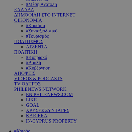
#Μέση Ανατολή
ΕΛΛΑΔΑ
ΔΗΜΟΦΙΛΗ ΣΤΟ INTERNET
ΟΙΚΟΝΟΜΙΑ
#Καύσιμα
#Συνταξιοδοτικό
#Τουρισμός
ΠΟΛΙΤΙΣΜΟΣ
ΑΤΖΕΝΤΑ
ΠΟΛΙΤΙΚΗ
#Κυπριακό
#Βουλή
#Κυβέρνηση
ΑΠΟΨΕΙΣ
VIDEOS & PODCASTS
TV ΟΔΗΓΟΣ
PHILENEWS NETWORK
EN.PHILENEWS.COM
LIKE
GOAL
ΧΡΥΣΕΣ ΣΥΝΤΑΓΕΣ
KARIERA
IN-CYPRUS PROPERTY
#Καιρός