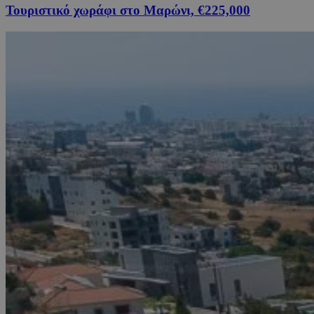
Τουριστικό χωράφι στο Μαρώνι, €225,000