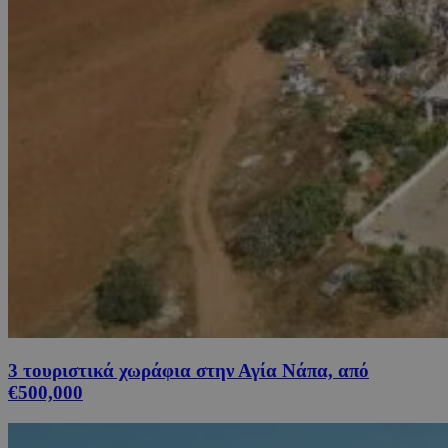
3 τουριστικά χωράφια στην Αγία Νάπα, από
€500,000