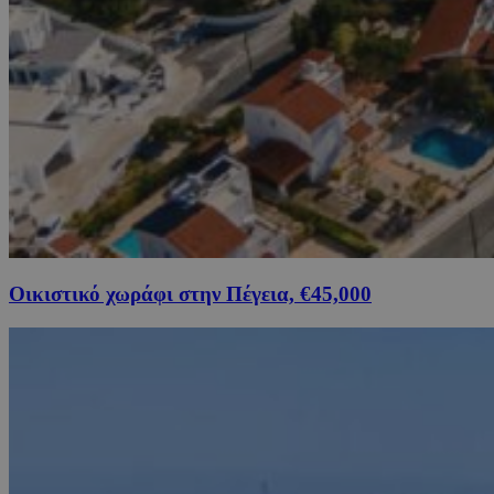
Οικιστικό χωράφι στην Πέγεια, €45,000