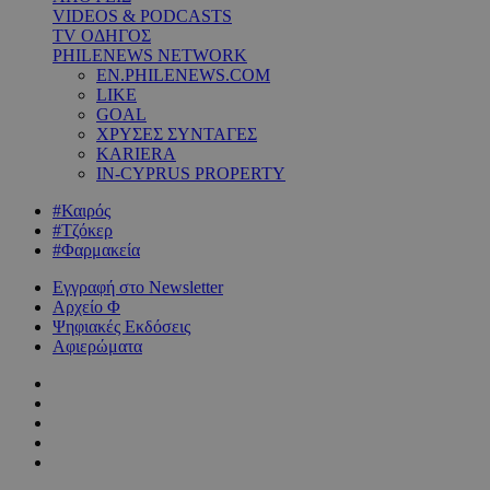
VIDEOS & PODCASTS
TV ΟΔΗΓΟΣ
PHILENEWS NETWORK
EN.PHILENEWS.COM
LIKE
GOAL
ΧΡΥΣΕΣ ΣΥΝΤΑΓΕΣ
KARIERA
IN-CYPRUS PROPERTY
#Καιρός
#Τζόκερ
#Φαρμακεία
Εγγραφή στο Newsletter
Αρχείο Φ
Ψηφιακές Εκδόσεις
Αφιερώματα