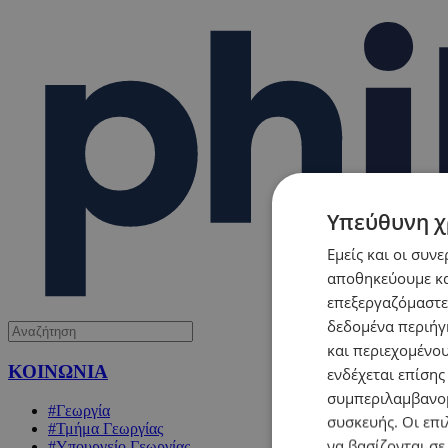
Υπεύθυνη χ
Εμείς και οι συν
αποθηκεύουμε κα
επεξεργαζόμαστε
δεδομένα περιήγη
και περιεχομένο
ΚΟΙΝΩΝΙΑ
ενδέχεται επίσης
συμπεριλαμβανομ
#Γεωργία
συσκευής. Οι επι
#Τμήμα Γεωργίας
να βασίζονται σε
#Υπουργείο Γεωργίας