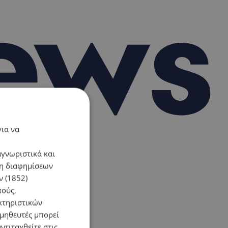
για να
αγνωριστικά και
ση διαφημίσεων
 (1852)
πούς,
κτηριστικών
ομηθευτές μπορεί
ντιταχθείτε στις