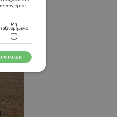
τε στιγμή στις
Μη
ταξινομημενα
ΔΟΧΗ ΟΛΩΝ