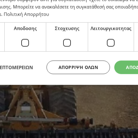
μισης
. Μπορείτε να ανακαλέσετε τη συγκατάθεσή σας οποιαδήπο
ό το Τμήμα Γεωργίας
s
.
Πολιτική Απορρήτου
Αποδοσης
Στοχευσης
Λειτουργικοτητας
ΛΕΠΤΟΜΕΡΕΙΩΝ
ΑΠΌΡΡΙΨΗ ΌΛΩΝ
ΑΠΟ