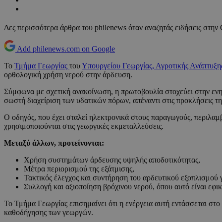
Δες περισσότερα άρθρα του philenews όταν αναζητάς ειδήσεις στην
Add philenews.com on Google
Το
Τμήμα Γεωργίας
του
Υπουργείου Γεωργίας, Αγροτικής Ανάπτυξη
ορθολογική χρήση νερού στην άρδευση.
Σύμφωνα με σχετική ανακοίνωση, η πρωτοβουλία στοχεύει στην εν
σωστή διαχείριση των υδατικών πόρων, απέναντι στις προκλήσεις τ
Ο οδηγός, που έχει σταλεί ηλεκτρονικά στους παραγωγούς, περιλαμ
χρησιμοποιούνται στις γεωργικές εκμεταλλεύσεις.
Μεταξύ άλλων, προτείνονται:
Χρήση συστημάτων άρδευσης υψηλής αποδοτικότητας,
Μέτρα περιορισμού της εξάτμισης,
Τακτικός έλεγχος και συντήρηση του αρδευτικού εξοπλισμού 
Συλλογή και αξιοποίηση βρόχινου νερού, όπου αυτό είναι εφικ
Το Τμήμα Γεωργίας επισημαίνει ότι η ενέργεια αυτή εντάσσεται στ
καθοδήγησης των γεωργών.