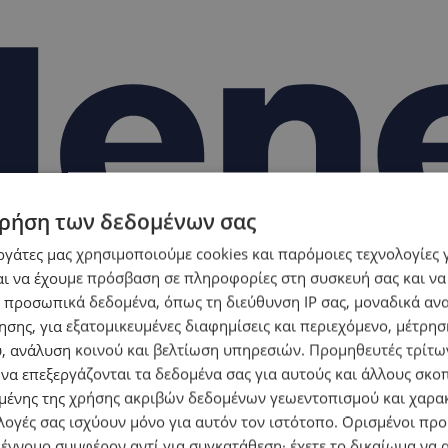
ρήση των δεδομένων σας
εργάτες μας χρησιμοποιούμε cookies και παρόμοιες τεχνολογίες 
ι να έχουμε πρόσβαση σε πληροφορίες στη συσκευή σας και να
 προσωπικά δεδομένα, όπως τη διεύθυνση IP σας, μοναδικά αν
σης, για εξατομικευμένες διαφημίσεις και περιεχόμενο, μέτρη
υ, ανάλυση κοινού και βελτίωση υπηρεσιών.
Προμηθευτές τρίτων
 να επεξεργάζονται τα δεδομένα σας για αυτούς και άλλους σκο
ένης της χρήσης ακριβών δεδομένων γεωεντοπισμού και χαρα
λογές σας ισχύουν μόνο για αυτόν τον ιστότοπο. Ορισμένοι πρ
 έννομο συμφέρον αντί για συγκατάθεση· έχετε το δικαίωμα να α