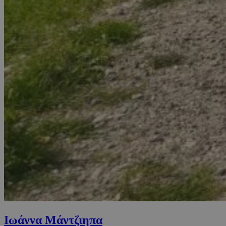
Ιωάννα Μάντζιηπα