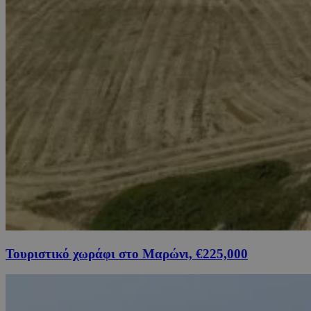
Τουριστικό χωράφι στο Μαρώνι, €225,000