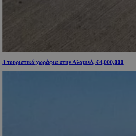
3 τουριστικά χωράφια στην Αλαμινό, €4,000,000