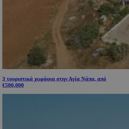
3 τουριστικά χωράφια στην Αγία Νάπα, από
€500,000