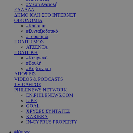
#Μέση Ανατολή
ΕΛΛΑΔΑ
ΔΗΜΟΦΙΛΗ ΣΤΟ INTERNET
ΟΙΚΟΝΟΜΙΑ
#Καύσιμα
#Συνταξιοδοτικό
#Τουρισμός
ΠΟΛΙΤΙΣΜΟΣ
ΑΤΖΕΝΤΑ
ΠΟΛΙΤΙΚΗ
#Κυπριακό
#Βουλή
#Κυβέρνηση
ΑΠΟΨΕΙΣ
VIDEOS & PODCASTS
TV ΟΔΗΓΟΣ
PHILENEWS NETWORK
EN.PHILENEWS.COM
LIKE
GOAL
ΧΡΥΣΕΣ ΣΥΝΤΑΓΕΣ
KARIERA
IN-CYPRUS PROPERTY
#Καιρός