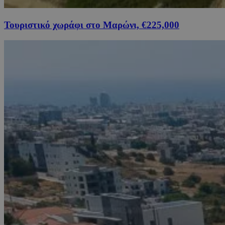
Τουριστικό χωράφι στο Μαρώνι, €225,000