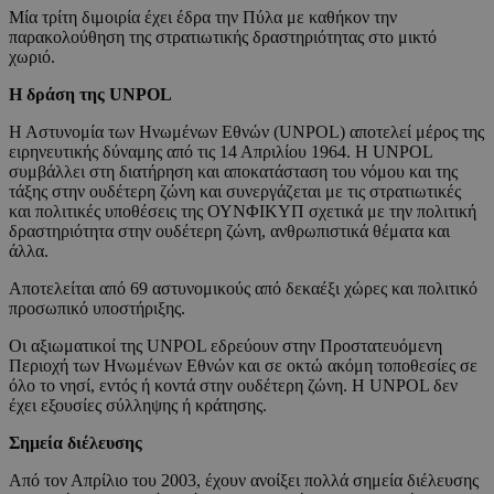
Μία τρίτη διμοιρία έχει έδρα την Πύλα με καθήκον την
παρακολούθηση της στρατιωτικής δραστηριότητας στο μικτό
χωριό.
Η δράση της UNPOL
Η Αστυνομία των Ηνωμένων Εθνών (UNPOL) αποτελεί μέρος της
ειρηνευτικής δύναμης από τις 14 Απριλίου 1964. Η UNPOL
συμβάλλει στη διατήρηση και αποκατάσταση του νόμου και της
τάξης στην ουδέτερη ζώνη και συνεργάζεται με τις στρατιωτικές
και πολιτικές υποθέσεις της ΟΥΝΦΙΚΥΠ σχετικά με την πολιτική
δραστηριότητα στην ουδέτερη ζώνη, ανθρωπιστικά θέματα και
άλλα.
Αποτελείται από 69 αστυνομικούς από δεκαέξι χώρες και πολιτικό
προσωπικό υποστήριξης.
Οι αξιωματικοί της UNPOL εδρεύουν στην Προστατευόμενη
Περιοχή των Ηνωμένων Εθνών και σε οκτώ ακόμη τοποθεσίες σε
όλο το νησί, εντός ή κοντά στην ουδέτερη ζώνη. Η UNPOL δεν
έχει εξουσίες σύλληψης ή κράτησης.
Σημεία διέλευσης
Από τον Απρίλιο του 2003, έχουν ανοίξει πολλά σημεία διέλευσης