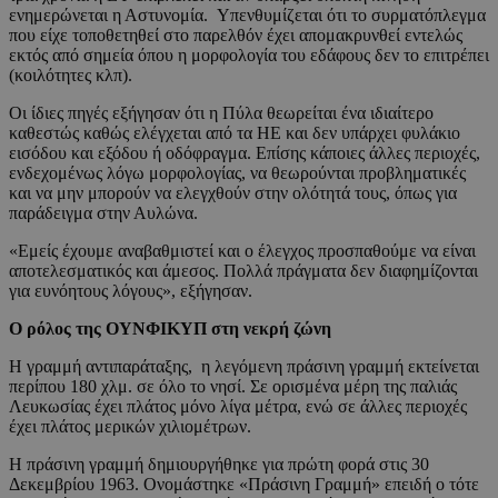
ενημερώνεται η Αστυνομία. Υπενθυμίζεται ότι το συρματόπλεγμα
που είχε τοποθετηθεί στο παρελθόν έχει απομακρυνθεί εντελώς
εκτός από σημεία όπου η μορφολογία του εδάφους δεν το επιτρέπει
(κοιλότητες κλπ).
Οι ίδιες πηγές εξήγησαν ότι η Πύλα θεωρείται ένα ιδιαίτερο
καθεστώς καθώς ελέγχεται από τα ΗΕ και δεν υπάρχει φυλάκιο
εισόδου και εξόδου ή οδόφραγμα. Επίσης κάποιες άλλες περιοχές,
ενδεχομένως λόγω μορφολογίας, να θεωρούνται προβληματικές
και να μην μπορούν να ελεγχθούν στην ολότητά τους, όπως για
παράδειγμα στην Αυλώνα.
«Εμείς έχουμε αναβαθμιστεί και ο έλεγχος προσπαθούμε να είναι
αποτελεσματικός και άμεσος. Πολλά πράγματα δεν διαφημίζονται
για ευνόητους λόγους», εξήγησαν.
Ο ρόλος της ΟΥΝΦΙΚΥΠ στη νεκρή ζώνη
Η γραμμή αντιπαράταξης, η λεγόμενη πράσινη γραμμή εκτείνεται
περίπου 180 χλμ. σε όλο το νησί. Σε ορισμένα μέρη της παλιάς
Λευκωσίας έχει πλάτος μόνο λίγα μέτρα, ενώ σε άλλες περιοχές
έχει πλάτος μερικών χιλιομέτρων.
H πράσινη γραμμή δημιουργήθηκε για πρώτη φορά στις 30
Δεκεμβρίου 1963. Ονομάστηκε «Πράσινη Γραμμή» επειδή ο τότε