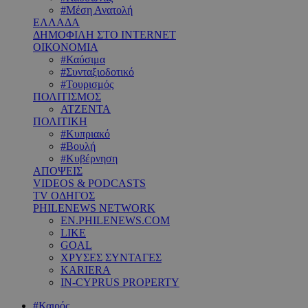
#Μέση Ανατολή
ΕΛΛΑΔΑ
ΔΗΜΟΦΙΛΗ ΣΤΟ INTERNET
ΟΙΚΟΝΟΜΙΑ
#Καύσιμα
#Συνταξιοδοτικό
#Τουρισμός
ΠΟΛΙΤΙΣΜΟΣ
ΑΤΖΕΝΤΑ
ΠΟΛΙΤΙΚΗ
#Κυπριακό
#Βουλή
#Κυβέρνηση
ΑΠΟΨΕΙΣ
VIDEOS & PODCASTS
TV ΟΔΗΓΟΣ
PHILENEWS NETWORK
EN.PHILENEWS.COM
LIKE
GOAL
ΧΡΥΣΕΣ ΣΥΝΤΑΓΕΣ
KARIERA
IN-CYPRUS PROPERTY
#Καιρός