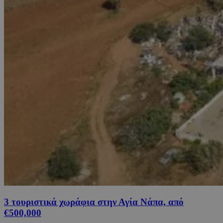
3 τουριστικά χωράφια στην Αγία Νάπα, από
€500,000