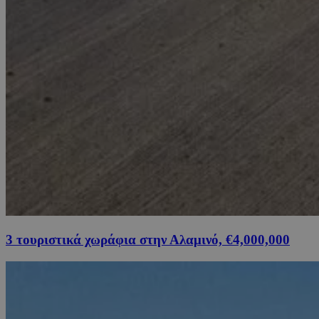
3 τουριστικά χωράφια στην Αλαμινό, €4,000,000