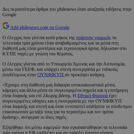
Δες περισσότερα άρθρα του philenews όταν αναζητάς ειδήσεις στην
Google
Add philenews.com on Google
Ο έλεγχος που γίνεται κατά μήκος της
πράσινης γραμμής
τα
τελευταία τρία χρόνια είναι αναβαθμισμένος και τα μέσα στη
διάθεσή μας είναι μοντέρνα και τεχνολογικά άρτια, δήλωσαν στο
ΚΥΠΕ πηγές με γνώση του θέματος.
Ο έλεγχος γίνεται από το Υπουργείο Άμυνας και την Αστυνομία,
μέσω του ΓΕΕΦ, και υπάρχει στενή συνεργασία με ειδικούς
συνδέσμους στην
ΟΥΝΦΙΚΥΠ
αν προκύψει ανάγκη.
«Έχουμε στη διάθεσή μας διάφορα οπτικοακουστικά μέσα,
κάμερες και άλλα μέσα σε συγκεκριμένα σημεία και η επιτήρηση
είναι διαρκής και επί 24ωρης βάσης. Η
Εθνική Φρουρά
έχει
συγκεκριμένες οδηγίες και η συνεργασία με την ΟΥΝΦΙΚΥΠ
είναι διαρκής και στενή και όταν εντοπιστεί οτιδήποτε οι σύνδεσμοι
επικοινωνούν μεταξύ τους για τα περαιτέρω και τον τρόπο
δράσης», ανέφεραν οι ίδιες πηγές.
Εξηγήθηκε ότι μέσω καμερών που εγκαταστάθηκαν τα τελευταία
τρία χρόνια η ΕΦ επιβλέπει και αν υπάρξει ύποπτη κίνηση