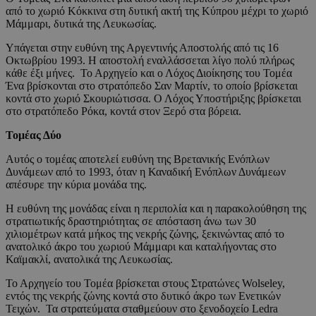
από το χωριό Κόκκινα στη δυτική ακτή της Κύπρου μέχρι το χωριό
Μάμμαρι, δυτικά της Λευκωσίας.
Υπάγεται στην ευθύνη της Αργεντινής Αποστολής από τις 16
Οκτωβρίου 1993. Η αποστολή εναλλάσσεται λίγο πολύ πλήρως
κάθε έξι μήνες. Το Αρχηγείο και ο Λόχος Διοίκησης του Τομέα
Ένα βρίσκονται στο στρατόπεδο Σαν Μαρτίν, το οποίο βρίσκεται
κοντά στο χωριό Σκουριώτισσα. Ο Λόχος Υποστήριξης βρίσκεται
στο στρατόπεδο Ρόκα, κοντά στον Ξερό στα βόρεια.
Τομέας Δύο
Αυτός ο τομέας αποτελεί ευθύνη της Βρετανικής Ενόπλων
Δυνάμεων από το 1993, όταν η Καναδική Ενόπλων Δυνάμεων
απέσυρε την κύρια μονάδα της.
Η ευθύνη της μονάδας είναι η περιπολία και η παρακολούθηση της
στρατιωτικής δραστηριότητας σε απόσταση άνω των 30
χιλιομέτρων κατά μήκος της νεκρής ζώνης, ξεκινώντας από το
ανατολικό άκρο του χωριού Μάμμαρι και καταλήγοντας στο
Καϊμακλί, ανατολικά της Λευκωσίας.
Το Αρχηγείο του Τομέα βρίσκεται στους Στρατώνες Wolseley,
εντός της νεκρής ζώνης κοντά στο δυτικό άκρο των Ενετικών
Τειχών. Τα στρατεύματα σταθμεύουν στο ξενοδοχείο Ledra