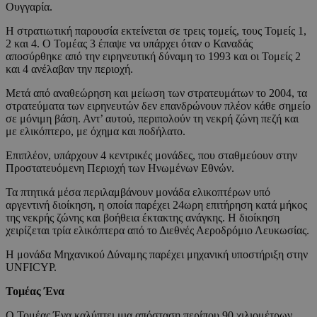
Ουγγαρία.
Η στρατιωτική παρουσία εκτείνεται σε τρεις τομείς, τους Τομείς 1,
2 και 4. Ο Τομέας 3 έπαψε να υπάρχει όταν ο Καναδάς
αποσύρθηκε από την ειρηνευτική δύναμη το 1993 και οι Τομείς 2
και 4 ανέλαβαν την περιοχή.
Μετά από αναθεώρηση και μείωση των στρατευμάτων το 2004, τα
στρατεύματα των ειρηνευτών δεν επανδρώνουν πλέον κάθε σημείο
σε μόνιμη βάση. Αντ’ αυτού, περιπολούν τη νεκρή ζώνη πεζή και
με ελικόπτερο, με όχημα και ποδήλατο.
Επιπλέον, υπάρχουν 4 κεντρικές μονάδες, που σταθμεύουν στην
Προστατευόμενη Περιοχή των Ηνωμένων Εθνών.
Τα πτητικά μέσα περιλαμβάνουν μονάδα ελικοπτέρων υπό
αργεντινή διοίκηση, η οποία παρέχει 24ωρη επιτήρηση κατά μήκος
της νεκρής ζώνης και βοήθεια έκτακτης ανάγκης. Η διοίκηση
χειρίζεται τρία ελικόπτερα από το Διεθνές Αεροδρόμιο Λευκωσίας.
Η μονάδα Μηχανικού Δύναμης παρέχει μηχανική υποστήριξη στην
UNFICYP.
Τομέας Ένα
Ο Τομέας Ένα καλύπτει μια απόσταση περίπου 90 χιλιομέτρων