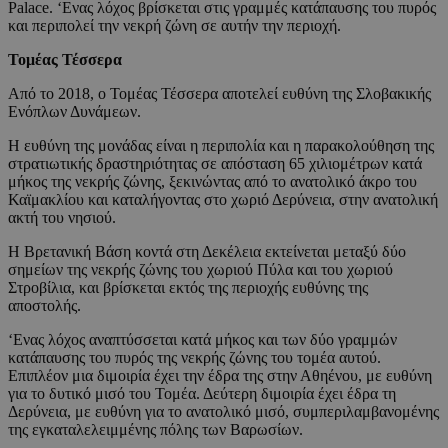
Palace. ‘Ενας λόχος βρίσκεται στις γραμμές κατάπαυσης του πυρός
και περιπολεί την νεκρή ζώνη σε αυτήν την περιοχή.
Τομέας Τέσσερα
Από το 2018, ο Τομέας Τέσσερα αποτελεί ευθύνη της Σλοβακικής
Ενόπλων Δυνάμεων.
Η ευθύνη της μονάδας είναι η περιπολία και η παρακολούθηση της
στρατιωτικής δραστηριότητας σε απόσταση 65 χιλιομέτρων κατά
μήκος της νεκρής ζώνης, ξεκινώντας από το ανατολικό άκρο του
Καϊμακλίου και καταλήγοντας στο χωριό Δερύνεια, στην ανατολική
ακτή του νησιού.
Η Βρετανική Βάση κοντά στη Δεκέλεια εκτείνεται μεταξύ δύο
σημείων της νεκρής ζώνης του χωριού Πύλα και του χωριού
Στροβίλια, και βρίσκεται εκτός της περιοχής ευθύνης της
αποστολής.
‘Ενας λόχος αναπτύσσεται κατά μήκος και των δύο γραμμών
κατάπαυσης του πυρός της νεκρής ζώνης του τομέα αυτού.
Επιπλέον μια διμοιρία έχει την έδρα της στην Αθηένου, με ευθύνη
για το δυτικό μισό του Τομέα. Δεύτερη διμοιρία έχει έδρα τη
Δερύνεια, με ευθύνη για το ανατολικό μισό, συμπεριλαμβανομένης
της εγκαταλελειμμένης πόλης των Βαρωσίων.