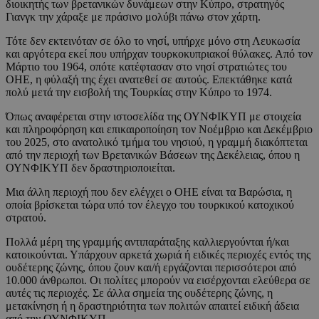
διοικητής των βρετανικών δυνάμεων στην Κύπρο, στρατηγός
Γιανγκ την χάραξε με πράσινο μολύβι πάνω στον χάρτη.
Τότε δεν εκτεινόταν σε όλο το νησί, υπήρχε μόνο στη Λευκωσία
και αργότερα εκεί που υπήρχαν τουρκοκυπριακοί θύλακες. Από τον
Μάρτιο του 1964, οπότε κατέφτασαν στο νησί στρατιώτες του
ΟΗΕ, η φύλαξή της έχει ανατεθεί σε αυτούς. Επεκτάθηκε κατά
πολύ μετά την εισβολή της Τουρκίας στην Κύπρο το 1974.
Όπως αναφέρεται στην ιστοσελίδα της ΟΥΝΦΙΚΥΠ με στοιχεία
και πληροφόρηση και επικαιροποίηση τον Νοέμβριο και Δεκέμβριο
του 2025, στο ανατολικό τμήμα του νησιού, η γραμμή διακόπτεται
από την περιοχή των Βρετανικών Βάσεων της Δεκέλειας, όπου η
ΟΥΝΦΙΚΥΠ δεν δραστηριοποιείται.
Μια άλλη περιοχή που δεν ελέγχει ο ΟΗΕ είναι τα Βαρώσια, η
οποία βρίσκεται τώρα υπό τον έλεγχο του τουρκικού κατοχικού
στρατού.
Πολλά μέρη της γραμμής αντιπαράταξης καλλιεργούνται ή/και
κατοικούνται. Υπάρχουν αρκετά χωριά ή ειδικές περιοχές εντός της
ουδέτερης ζώνης, όπου ζουν και/ή εργάζονται περισσότεροι από
10.000 άνθρωποι. Οι πολίτες μπορούν να εισέρχονται ελεύθερα σε
αυτές τις περιοχές. Σε άλλα σημεία της ουδέτερης ζώνης, η
μετακίνηση ή η δραστηριότητα των πολιτών απαιτεί ειδική άδεια
από την ΟΥΝΦΙΚΥΠ.