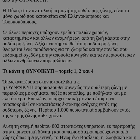
Η Πύλα, στην ανατολική περιοχή της ουδέτερης ζώνης, είναι το
μόνο χωριό που κατοικείται από Ελληνοκύπριους και
Τουρκοκύπριους.
Σε άλλες περιοχές υπάρχουν ερείπια παλιών χωριών,
καταστημάτων και άλλων αναμνήσεων από τη ζωή κάποτε στην
ουδέτερη ζώνη. Αξίζει να σημειωθεί ότι η ουδέτερη ζώνη
θεωρείται ένας παράδεισος για τη χλωρίδα και την πανίδα, που
ευδοκιμεί σχεδόν με την απουσία κυνηγών και των περισσότερων
άλλων ανθρώπινων παρεμβάσεων.
Τι κάνει η ΟΥΝΦΙΚΥΠ – τομείς 1, 2 και 4
Όπως αναφέρεται στην ιστοσελίδα της,
η ΟΥΝΦΙΚΥΠ παρακολουθεί συνεχώς την ουδέτερη ζώνη με
περιπολίες με οχήματα, πεζές περιπολίες, με ποδήλατα και με
ελικόπτερο. Επιπλέον, υπάρχει ειδική μονάδα έτοιμη να
ανταποκριθεί σε καταστάσεις έκτακτης ανάγκης εντός της
ουδέτερης ζώνης. Περίπου 1.000 περιστατικά συμβαίνουν εντός
της νεκρής ζώνης κάθε χρόνο.
Αυτή τη στιγμή περίπου 802 στρατιώτες υπηρετούν εκ περιτροπής
στην ειρηνευτική δύναμη και οι περισσότεροι προέρχονται από
χώρες όπως η Αργεντινή, το Ηνωμένο Βασίλειο, η Σλοβακία και η