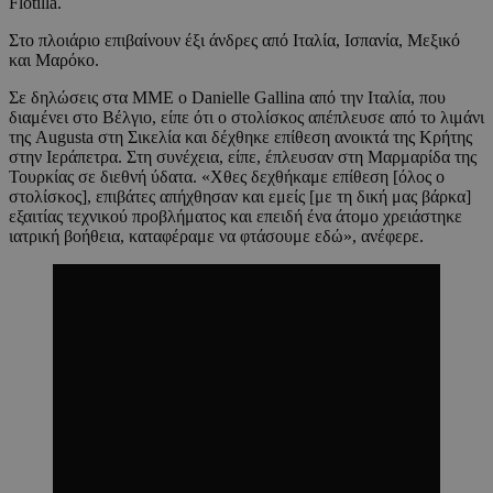
Flotilla.
Στο πλοιάριο επιβαίνουν έξι άνδρες από Ιταλία, Ισπανία, Μεξικό
και Μαρόκο.
Σε δηλώσεις στα ΜΜΕ ο Danielle Gallina από την Ιταλία, που
διαμένει στο Βέλγιο, είπε ότι ο στολίσκος απέπλευσε από το λιμάνι
της Augusta στη Σικελία και δέχθηκε επίθεση ανοικτά της Κρήτης
στην Ιεράπετρα. Στη συνέχεια, είπε, έπλευσαν στη Μαρμαρίδα της
Τουρκίας σε διεθνή ύδατα. «Χθες δεχθήκαμε επίθεση [όλος ο
στολίσκος], επιβάτες απήχθησαν και εμείς [με τη δική μας βάρκα]
εξαιτίας τεχνικού προβλήματος και επειδή ένα άτομο χρειάστηκε
ιατρική βοήθεια, καταφέραμε να φτάσουμε εδώ», ανέφερε.