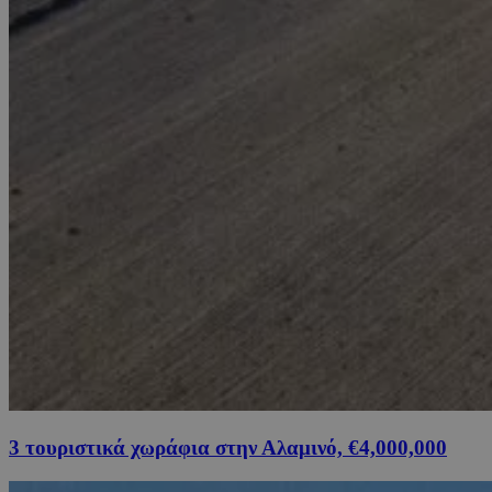
3 τουριστικά χωράφια στην Αλαμινό, €4,000,000