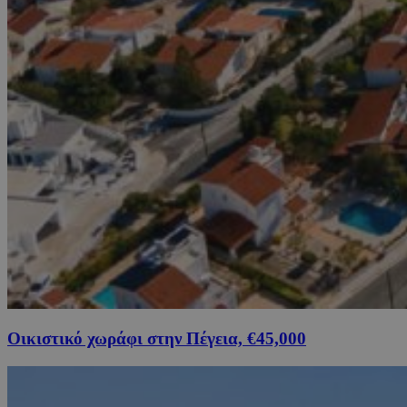
Οικιστικό χωράφι στην Πέγεια, €45,000