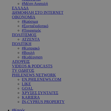
#Μέση Ανατολή
ΕΛΛΑΔΑ
ΔΗΜΟΦΙΛΗ ΣΤΟ INTERNET
ΟΙΚΟΝΟΜΙΑ
#Καύσιμα
#Συνταξιοδοτικό
#Τουρισμός
ΠΟΛΙΤΙΣΜΟΣ
ΑΤΖΕΝΤΑ
ΠΟΛΙΤΙΚΗ
#Κυπριακό
#Βουλή
#Κυβέρνηση
ΑΠΟΨΕΙΣ
VIDEOS & PODCASTS
TV ΟΔΗΓΟΣ
PHILENEWS NETWORK
EN.PHILENEWS.COM
LIKE
GOAL
ΧΡΥΣΕΣ ΣΥΝΤΑΓΕΣ
KARIERA
IN-CYPRUS PROPERTY
#Καιρός