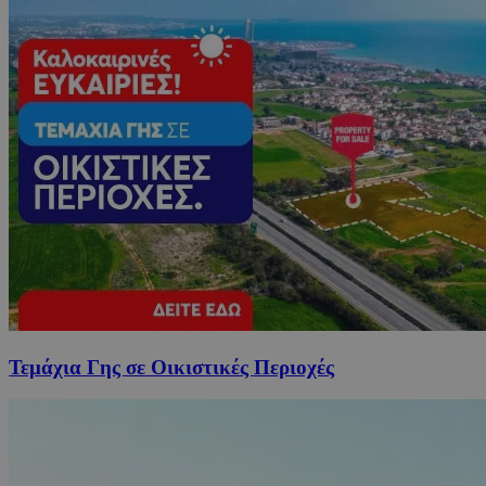
Τεμάχια Γης σε Οικιστικές Περιοχές