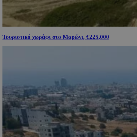
Τουριστικό χωράφι στο Μαρώνι, €225,000