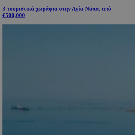
3 τουριστικά χωράφια στην Αγία Νάπα, από
€500,000