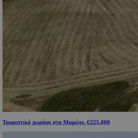
Τουριστικό χωράφι στο Μαρώνι, €225,000