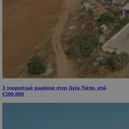
3 τουριστικά χωράφια στην Αγία Νάπα, από
€500,000