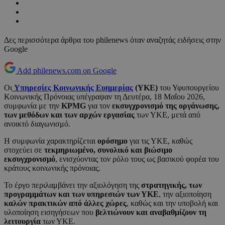
Δες περισσότερα άρθρα του philenews όταν αναζητάς ειδήσεις στην
Google
Add philenews.com on Google
Οι
Υπηρεσίες Κοινωνικής Ευημερίας
(ΥΚΕ)
του Υφυπουργείου
Κοινωνικής Πρόνοιας υπέγραψαν τη Δευτέρα, 18 Μαΐου 2026,
συμφωνία με την
KPMG
για τον
εκσυγχρονισμό της οργάνωσης,
των μεθόδων και των αρχών εργασίας
των ΥΚΕ, μετά από
ανοικτό διαγωνισμό.
Η συμφωνία χαρακτηρίζεται
ορόσημο
για τις ΥΚΕ, καθώς
στοχεύει σε
τεκμηριωμένο, συνολικό και βιώσιμο
εκσυγχρονισμό
, ενισχύοντας τον ρόλο τους ως βασικού φορέα του
κράτους κοινωνικής πρόνοιας.
Το έργο περιλαμβάνει την αξιολόγηση της
στρατηγικής, των
προγραμμάτων και των υπηρεσιών των ΥΚΕ
, την αξιοποίηση
καλών πρακτικών από άλλες χώρες
, καθώς και την υποβολή και
υλοποίηση εισηγήσεων που
βελτιώνουν και αναβαθμίζουν τη
λειτουργία
των ΥΚΕ.