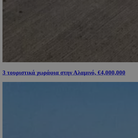
3 τουριστικά χωράφια στην Αλαμινό, €4,000,000