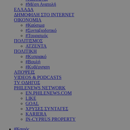
#Μέση Ανατολή
ΕΛΛΑΔΑ
ΔΗΜΟΦΙΛΗ ΣΤΟ INTERNET
ΟΙΚΟΝΟΜΙΑ
#Καύσιμα
#Συνταξιοδοτικό
#Τουρισμός
ΠΟΛΙΤΙΣΜΟΣ
ΑΤΖΕΝΤΑ
ΠΟΛΙΤΙΚΗ
#Κυπριακό
#Βουλή
#Κυβέρνηση
ΑΠΟΨΕΙΣ
VIDEOS & PODCASTS
TV ΟΔΗΓΟΣ
PHILENEWS NETWORK
EN.PHILENEWS.COM
LIKE
GOAL
ΧΡΥΣΕΣ ΣΥΝΤΑΓΕΣ
KARIERA
IN-CYPRUS PROPERTY
#Καιρός