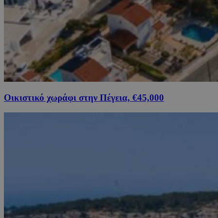
Οικιστικό χωράφι στην Πέγεια, €45,000