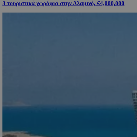
3 τουριστικά χωράφια στην Αλαμινό, €4,000,000