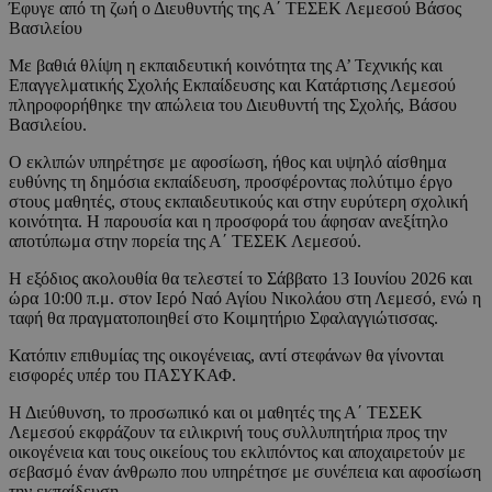
Έφυγε από τη ζωή ο Διευθυντής της Α΄ ΤΕΣΕΚ Λεμεσού Βάσος
Βασιλείου
Με βαθιά θλίψη η εκπαιδευτική κοινότητα της Α’ Τεχνικής και
Επαγγελματικής Σχολής Εκπαίδευσης και Κατάρτισης Λεμεσού
πληροφορήθηκε την απώλεια του Διευθυντή της Σχολής, Βάσου
Βασιλείου.
Ο εκλιπών υπηρέτησε με αφοσίωση, ήθος και υψηλό αίσθημα
ευθύνης τη δημόσια εκπαίδευση, προσφέροντας πολύτιμο έργο
στους μαθητές, στους εκπαιδευτικούς και στην ευρύτερη σχολική
κοινότητα. Η παρουσία και η προσφορά του άφησαν ανεξίτηλο
αποτύπωμα στην πορεία της Α΄ ΤΕΣΕΚ Λεμεσού.
Η εξόδιος ακολουθία θα τελεστεί το Σάββατο 13 Ιουνίου 2026 και
ώρα 10:00 π.μ. στον Ιερό Ναό Αγίου Νικολάου στη Λεμεσό, ενώ η
ταφή θα πραγματοποιηθεί στο Κοιμητήριο Σφαλαγγιώτισσας.
Κατόπιν επιθυμίας της οικογένειας, αντί στεφάνων θα γίνονται
εισφορές υπέρ του ΠΑΣΥΚΑΦ.
Η Διεύθυνση, το προσωπικό και οι μαθητές της Α΄ ΤΕΣΕΚ
Λεμεσού εκφράζουν τα ειλικρινή τους συλλυπητήρια προς την
οικογένεια και τους οικείους του εκλιπόντος και αποχαιρετούν με
σεβασμό έναν άνθρωπο που υπηρέτησε με συνέπεια και αφοσίωση
την εκπαίδευση.