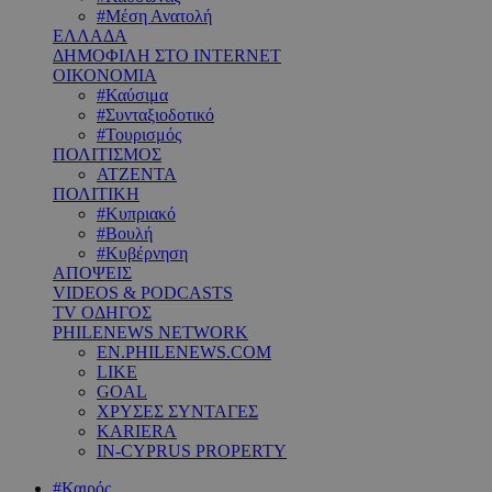
#Μέση Ανατολή
ΕΛΛΑΔΑ
ΔΗΜΟΦΙΛΗ ΣΤΟ INTERNET
ΟΙΚΟΝΟΜΙΑ
#Καύσιμα
#Συνταξιοδοτικό
#Τουρισμός
ΠΟΛΙΤΙΣΜΟΣ
ΑΤΖΕΝΤΑ
ΠΟΛΙΤΙΚΗ
#Κυπριακό
#Βουλή
#Κυβέρνηση
ΑΠΟΨΕΙΣ
VIDEOS & PODCASTS
TV ΟΔΗΓΟΣ
PHILENEWS NETWORK
EN.PHILENEWS.COM
LIKE
GOAL
ΧΡΥΣΕΣ ΣΥΝΤΑΓΕΣ
KARIERA
IN-CYPRUS PROPERTY
#Καιρός