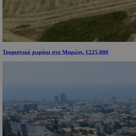
Τουριστικό χωράφι στο Μαρώνι, €225,000