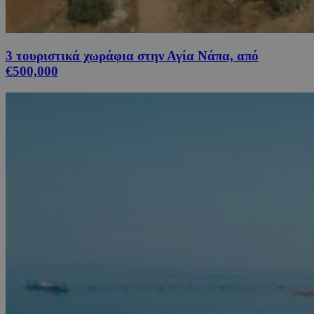
3 τουριστικά χωράφια στην Αγία Νάπα, από
€500,000