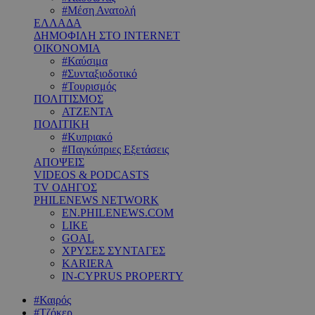
#Μέση Ανατολή
ΕΛΛΑΔΑ
ΔΗΜΟΦΙΛΗ ΣΤΟ INTERNET
ΟΙΚΟΝΟΜΙΑ
#Καύσιμα
#Συνταξιοδοτικό
#Τουρισμός
ΠΟΛΙΤΙΣΜΟΣ
ΑΤΖΕΝΤΑ
ΠΟΛΙΤΙΚΗ
#Κυπριακό
#Παγκύπριες Εξετάσεις
ΑΠΟΨΕΙΣ
VIDEOS & PODCASTS
TV ΟΔΗΓΟΣ
PHILENEWS NETWORK
EN.PHILENEWS.COM
LIKE
GOAL
ΧΡΥΣΕΣ ΣΥΝΤΑΓΕΣ
KARIERA
IN-CYPRUS PROPERTY
#Καιρός
#Τζόκερ