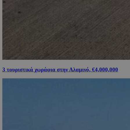
3 τουριστικά χωράφια στην Αλαμινό, €4,000,000