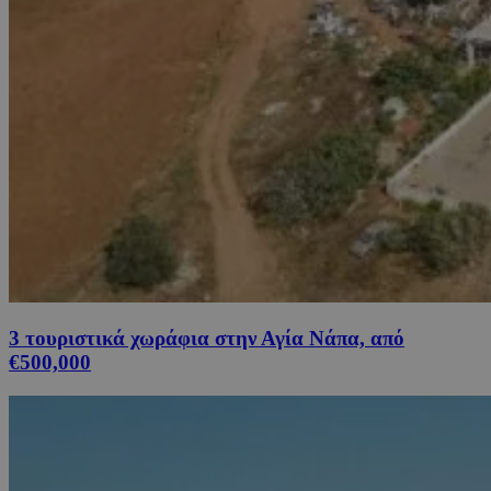
3 τουριστικά χωράφια στην Αγία Νάπα, από
€500,000