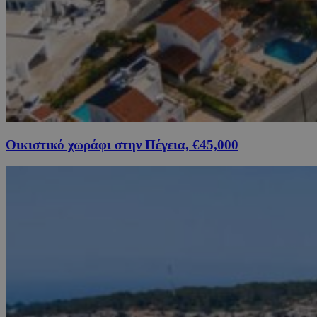
Οικιστικό χωράφι στην Πέγεια, €45,000