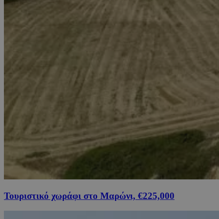
Τουριστικό χωράφι στο Μαρώνι, €225,000