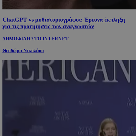
ChatGPT vs μυθιστοριογράφοι: Έρευνα έκπληξη
για τις προτιμήσεις των αναγνωστών
ΔΗΜΟΦΙΛΗ ΣΤΟ INTERNET
Θεοδώρα Νικολάου