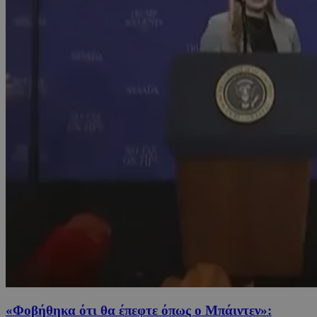
«Φοβήθηκα ότι θα έπεφτε όπως ο Μπάιντεν»: