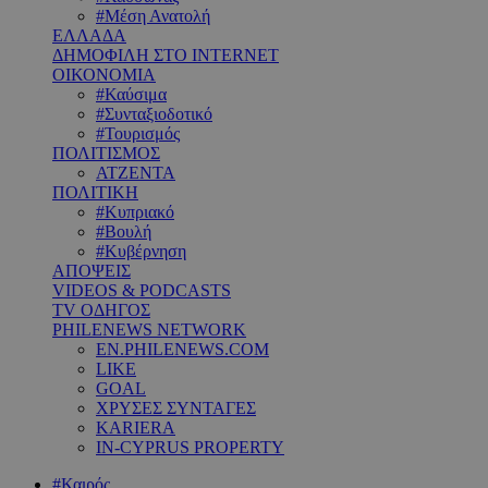
#Μέση Ανατολή
ΕΛΛΑΔΑ
ΔΗΜΟΦΙΛΗ ΣΤΟ INTERNET
ΟΙΚΟΝΟΜΙΑ
#Καύσιμα
#Συνταξιοδοτικό
#Τουρισμός
ΠΟΛΙΤΙΣΜΟΣ
ΑΤΖΕΝΤΑ
ΠΟΛΙΤΙΚΗ
#Κυπριακό
#Βουλή
#Κυβέρνηση
ΑΠΟΨΕΙΣ
VIDEOS & PODCASTS
TV ΟΔΗΓΟΣ
PHILENEWS NETWORK
EN.PHILENEWS.COM
LIKE
GOAL
ΧΡΥΣΕΣ ΣΥΝΤΑΓΕΣ
KARIERA
IN-CYPRUS PROPERTY
#Καιρός