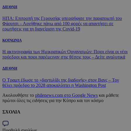
ΔΙΕΘΝΗ
ΗΠΑ: Επιτροπή της Γερουσίας υπερψήφισε την παραπομπή του
Φάουτσι – Αρνήθηκε πάνω από 100 φορές να απαντήσει σε
ερωτήσεις για τη διαχείριση της Covid-19
ΚΟΙΝΩΝΙΑ
Η ακτινογραφία των Ημικρατικών Οργανισμών: Ποιοι είναι οι νέοι
πρόεδροι και ποιοι παρέμειναν στις θέσεις τους – Δείτε αναλυτικά
ΔΙΕΘΝΗ
Ο Τραμπ έδωσε το «δαχτυλίδι της διαδοχής» στον Βανς – Τον
θέλει πρόεδρο το 2028 αποκαλύπτει η Washington Post
Ακολουθήστε το
philenews.com στο Google News
και μάθετε
πρώτοι όλες τις ειδήσεις για την Κύπρο και τον κόσμο
ΣΧΟΛΙΑ
Προβολή σχολίων