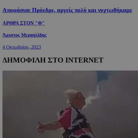
Αποφάσισε Πρόεδρε, αργείς πολύ και νυχτωθήκαμε
ΑΡΘΡΑ ΣΤΟΝ "Φ"
Άριστος Μιχαηλίδης
4 Οκτωβρίου, 2023
ΔΗΜΟΦΙΛΗ ΣΤΟ INTERNET