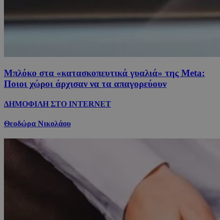
Μπλόκο στα «κατασκοπευτικά γυαλιά» της Μeta:
Ποιοι χώροι άρχισαν να τα απαγορεύουν
ΔΗΜΟΦΙΛΗ ΣΤΟ INTERNET
Θεοδώρα Νικολάου