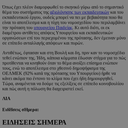
Όπως έχει πλέον διαμορφωθεί το σκηνικό γύρω από το σημαντικό
θέμα του συστήματος της
αξιολόγησης των εκπαιδευτικών
και του
εκπαιδευτικού έργου, ουδείς μπορεί να πει με βεβαιότητα ποιο θα
είναι το αποτέλεσμα και η τύχη του νομοσχεδίου που περιλαμβάνει
την πρόταση του
υπουργείου Παιδείας
. Κι αυτό διότι, οι εκ
διαμέτρου αντίθετες απόψεις Υπουργείου και εκπαιδευτικών
οργανώσεων επί του περιεχομένου της πρότασης, δεν έμειναν μόνο
σε επίπεδο ανταλλαγής απόψεων και πυρών.
Αντιθέτως, έφτασαν και στη Βουλή και δη, πριν καν το νομοσχέδιο
τεθεί ενώπιον της. Ήδη, κάποια κόμματα έδωσαν στίγμα για το πώς
προτίθενται να κινηθούν όταν το θέμα ανοίξει επίσημα ενώπιον
τους, ενώ το αποτέλεσμα στο χθεσινό δημοψήφισμα της
ΟΕΛΜΕΚ (92% κατά της πρότασης του Υπουργείου) ήρθε να
κάνει ακόμα πιο έντονο το κλίμα που έχει ήδη δημιουργηθεί.
Τώρα, αναμένεται να δούμε τις εξελίξεις σε επίπεδο κοινοβουλίου
και πώς αυτή η πόλωση θα διαχειριστεί εκεί.
ΛΙΑ
ΕιδΗσεις σΗμερα:
ΕΙΔΗΣΕΙΣ ΣΗΜΕΡΑ