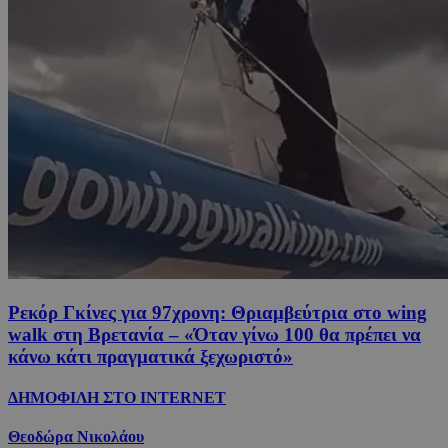
Ρεκόρ Γκίνες για 97χρονη: Θριαμβεύτρια στο wing
walk στη Βρετανία – «Όταν γίνω 100 θα πρέπει να
κάνω κάτι πραγματικά ξεχωριστό»
ΔΗΜΟΦΙΛΗ ΣΤΟ INTERNET
Θεοδώρα Νικολάου