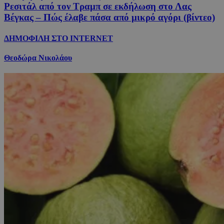
Ρεσιτάλ από τον Τραμπ σε εκδήλωση στο Λας
Βέγκας – Πώς έλαβε πάσα από μικρό αγόρι (βίντεο)
ΔΗΜΟΦΙΛΗ ΣΤΟ INTERNET
Θεοδώρα Νικολάου