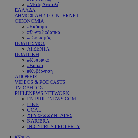
#Μέση Ανατολή
ΕΛΛΑΔΑ
ΔΗΜΟΦΙΛΗ ΣΤΟ INTERNET
ΟΙΚΟΝΟΜΙΑ
#Καύσιμα
#Συνταξιοδοτικό
#Τουρισμός
ΠΟΛΙΤΙΣΜΟΣ
ΑΤΖΕΝΤΑ
ΠΟΛΙΤΙΚΗ
#Κυπριακό
#Βουλή
#Κυβέρνηση
ΑΠΟΨΕΙΣ
VIDEOS & PODCASTS
TV ΟΔΗΓΟΣ
PHILENEWS NETWORK
EN.PHILENEWS.COM
LIKE
GOAL
ΧΡΥΣΕΣ ΣΥΝΤΑΓΕΣ
KARIERA
IN-CYPRUS PROPERTY
#Καιρός