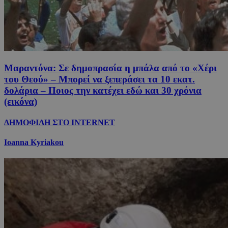
Μαραντόνα: Σε δημοπρασία η μπάλα από το «Χέρι
του Θεού» – Μπορεί να ξεπεράσει τα 10 εκατ.
δολάρια – Ποιος την κατέχει εδώ και 30 χρόνια
(εικόνα)
ΔΗΜΟΦΙΛΗ ΣΤΟ INTERNET
Ioanna Kyriakou