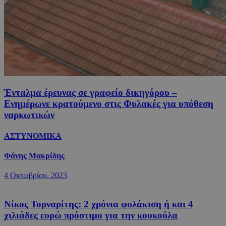
Ένταλμα έρευνας σε γραφείο δικηγόρου –
Ενημέρωνε κρατούμενο στις Φυλακές για υπόθεση
ναρκωτικών
ΑΣΤΥΝΟΜΙΚΑ
Φάνης Μακρίδης
4 Οκτωβρίου, 2023
Νίκος Τορναρίτης: 2 χρόνια φυλάκιση ή και 4
χιλιάδες ευρώ πρόστιμο για την κουκούλα