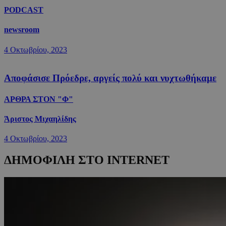
PODCAST
newsroom
4 Οκτωβρίου, 2023
Αποφάσισε Πρόεδρε, αργείς πολύ και νυχτωθήκαμε
ΑΡΘΡΑ ΣΤΟΝ "Φ"
Άριστος Μιχαηλίδης
4 Οκτωβρίου, 2023
ΔΗΜΟΦΙΛΗ ΣΤΟ INTERNET