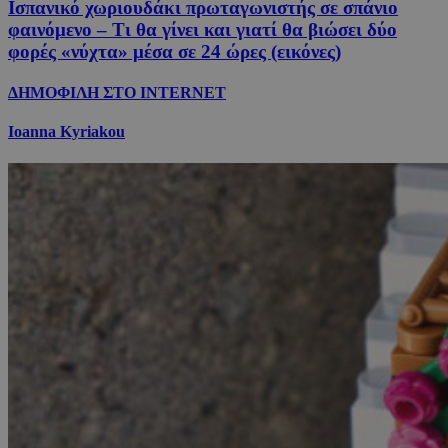
Ισπανικό χωριουδάκι πρωταγωνιστής σε σπάνιο
φαινόμενο – Τι θα γίνει και γιατί θα βιώσει δύο
φορές «νύχτα» μέσα σε 24 ώρες (εικόνες)
ΔΗΜΟΦΙΛΗ ΣΤΟ INTERNET
Ioanna Kyriakou