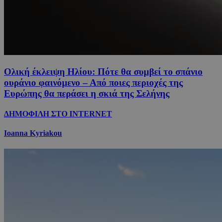
Ολική έκλειψη Ηλίου: Πότε θα συμβεί το σπάνιο
ουράνιο φαινόμενο – Από ποιες περιοχές της
Ευρώπης θα περάσει η σκιά της Σελήνης
ΔΗΜΟΦΙΛΗ ΣΤΟ INTERNET
Ioanna Kyriakou