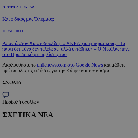
ΑΡΘΡΑ ΣΤΟΝ "Φ"
Και ο δικός μας Όλυμπος;
ΠΟΛΙΤΙΚΗ
Απαντά στον Χριστοδουλίδη το ΑΚΕΛ για ημικρατικούς: «Το
πάρτι όχι μόνο δεν τελείωσε, αλλά εντάθηκε» – Ο Νικόλας πήγε
στο Προεδρικό με τις λίστες του
Ακολουθήστε το
philenews.com στο Google News
και μάθετε
πρώτοι όλες τις ειδήσεις για την Κύπρο και τον κόσμο
ΣΧΟΛΙΑ
Προβολή σχολίων
ΣΧΕΤΙΚΑ ΝΕΑ