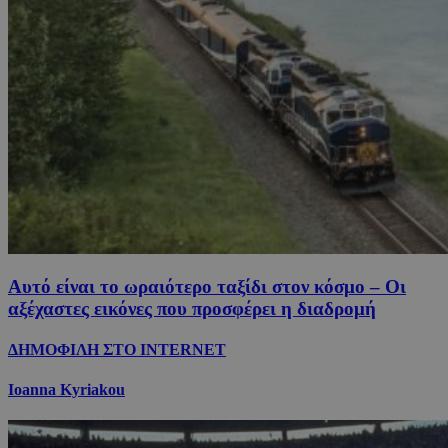
Αυτό είναι το ωραιότερο ταξίδι στον κόσμο – Οι
αξέχαστες εικόνες που προσφέρει η διαδρομή
ΔΗΜΟΦΙΛΗ ΣΤΟ INTERNET
Ioanna Kyriakou