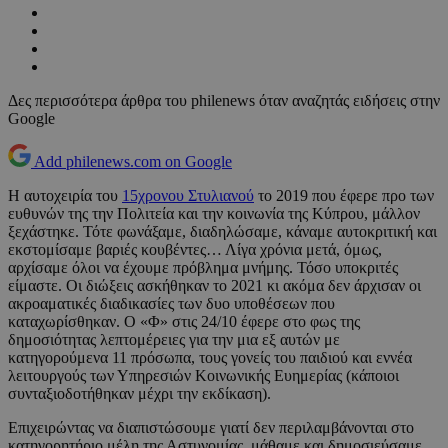
Δες περισσότερα άρθρα του philenews όταν αναζητάς ειδήσεις στην
Google
Add philenews.com on Google
Η αυτοχειρία του
15χρονου Στυλιανού
το 2019 που έφερε προ των
ευθυνών της την Πολιτεία και την κοινωνία της Κύπρου, μάλλον
ξεχάστηκε. Τότε φωνάξαμε, διαδηλώσαμε, κάναμε αυτοκριτική και
εκστομίσαμε βαριές κουβέντες… Λίγα χρόνια μετά, όμως,
αρχίσαμε όλοι να έχουμε πρόβλημα μνήμης. Τόσο υποκριτές
είμαστε. Οι διώξεις ασκήθηκαν το 2021 κι ακόμα δεν άρχισαν οι
ακροαματικές διαδικασίες των δυο υποθέσεων που
καταχωρίσθηκαν. Ο «Φ» στις 24/10 έφερε στο φως της
δημοσιότητας λεπτομέρειες για την μια εξ αυτών με
κατηγορούμενα 11 πρόσωπα, τους γονείς του παιδιού και εννέα
λειτουργούς των Υπηρεσιών Κοινωνικής Ευημερίας (κάποιοι
συνταξιοδοτήθηκαν μέχρι την εκδίκαση).
Επιχειρώντας να διαπιστώσουμε γιατί δεν περιλαμβάνονται στο
κατηγορητήριο μέλη της Αστυνομίας, μάθαμε και δημοσιεύσαμε