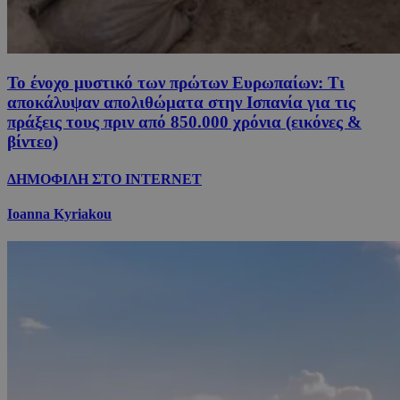
Το ένοχο μυστικό των πρώτων Ευρωπαίων: Τι
αποκάλυψαν απολιθώματα στην Ισπανία για τις
πράξεις τους πριν από 850.000 χρόνια (εικόνες &
βίντεο)
ΔΗΜΟΦΙΛΗ ΣΤΟ INTERNET
Ioanna Kyriakou