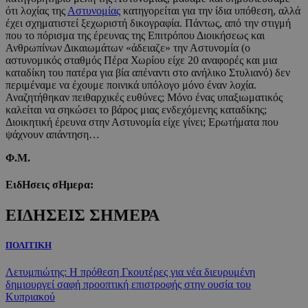
ότι λοχίας της
Αστυνομίας
κατηγορείται για την ίδια υπόθεση, αλλά
έχει σχηματιστεί ξεχωριστή δικογραφία. Πάντως, από την στιγμή
που το πόρισμα της έρευνας της Επιτρόπου Διοικήσεως και
Ανθρωπίνων Δικαιωμάτων «άδειαζε» την Αστυνομία (ο
αστυνομικός σταθμός Πέρα Χωρίου είχε 20 αναφορές και μια
καταδίκη του πατέρα για βία απέναντι στο ανήλικο Στυλιανό) δεν
περιμέναμε να έχουμε ποινικά υπόλογο μόνο έναν λοχία.
Αναζητήθηκαν πειθαρχικές ευθύνες; Μόνο ένας υπαξιωματικός
καλείται να σηκώσει το βάρος μιας ενδεχόμενης καταδίκης;
Διοικητική έρευνα στην Αστυνομία είχε γίνει; Ερωτήματα που
ψάχνουν απάντηση…
Φ.Μ.
ΕιδΗσεις σΗμερα:
ΕΙΔΗΣΕΙΣ ΣΗΜΕΡΑ
ΠΟΛΙΤΙΚΗ
Λετυμπιώτης: Η πρόθεση Γκουτέρες για νέα διευρυμένη
δημιουργεί σαφή προοπτική επιστροφής στην ουσία του
Κυπριακού