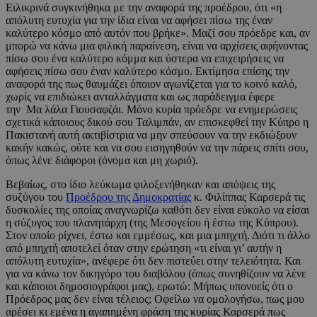
Ειλικρινά συγκινήθηκα με την αναφορά της προέδρου, ότι «η
απόλυτη ευτυχία για την ίδια είναι να αφήσει πίσω της έναν
καλύτερο κόσμο από αυτόν που βρήκε». Μαζί σου πρόεδρε και, αν
μπορώ να κάνω μια φιλική παραίνεση, είναι να αρχίσεις αφήνοντας
πίσω σου ένα καλύτερο κόμμα και ύστερα να επιχειρήσεις να
αφήσεις πίσω σου έναν καλύτερο κόσμο. Εκτίμησα επίσης την
αναφορά της πως θαυμάζει όποιον αγωνίζεται για το κοινό καλό,
χωρίς να επιδιώκει ανταλλάγματα και ως παράδειγμα έφερε
την Μα λάλα Γιουσαφζάι. Μόνο κυρία πρόεδρε να ενημερώσεις
σχετικά κάποιους δικού σου Ταλιμπάν, αν επισκεφθεί την Κύπρο η
Πακιστανή αυτή ακτιβίστρια να μην σπεύσουν να την εκδιώξουν
κακήν κακώς, ούτε και να σου εισηγηθούν να την πάρεις σπίτι σου,
όπως λένε διάφοροι (όνομα και μη χωριό).
Βεβαίως, στο ίδιο λεύκωμα φιλοξενήθηκαν και απόψεις της
συζύγου του
Προέδρου της Δημοκρατίας
κ. Φιλίππας Καρσερά τις
δυσκολίες της οποίας αναγνωρίζω καθότι δεν είναι εύκολο να είσαι
η σύζυγος του πλανητάρχη (της Μεσογείου ή έστω της Κύπρου).
Στον οποίο ρίχνει, έστω και εμμέσως, και μια μπηχτή. Διότι τι άλλο
από μπηχτή αποτελεί όταν στην ερώτηση «τι είναι γι’ αυτήν η
απόλυτη ευτυχία», ανέφερε ότι δεν πιστεύει στην τελειότητα. Και
για να κάνω τον δικηγόρο του διαβόλου (όπως συνηθίζουν να λένε
και κάποιοι δημοσιογράφοι μας), ερωτώ: Μήπως υπονοείς ότι ο
Πρόεδρος μας δεν είναι τέλειος; Οφείλω να ομολογήσω, πως μου
αρέσει κι εμένα η αγαπημένη φράση της κυρίας Καρσερά πως