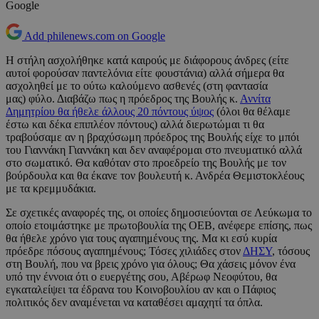
Google
Add philenews.com on Google
Η στήλη ασχολήθηκε κατά καιρούς με διάφορους άνδρες (είτε
αυτοί φορούσαν παντελόνια είτε φουστάνια) αλλά σήμερα θα
ασχοληθεί με το ούτω καλούμενο ασθενές (στη φαντασία
μας) φύλο. Διαβάζω πως η πρόεδρος της Βουλής κ.
Αννίτα
Δημητρίου θα ήθελε άλλους 20 πόντους ύψος
(όλοι θα θέλαμε
έστω και δέκα επιπλέον πόντους) αλλά διερωτώμαι τι θα
τραβούσαμε αν η βραχύσωμη πρόεδρος της Βουλής είχε το μπόι
του Γιαννάκη Γιαννάκη και δεν αναφέρομαι στο πνευματικό αλλά
στο σωματικό. Θα καθόταν στο προεδρείο της Βουλής με τον
βούρδουλα και θα έκανε τον βουλευτή κ. Ανδρέα Θεμιστοκλέους
με τα κρεμμυδάκια.
Σε σχετικές αναφορές της, οι οποίες δημοσιεύονται σε Λεύκωμα το
οποίο ετοιμάστηκε με πρωτοβουλία της ΟΕΒ, ανέφερε επίσης, πως
θα ήθελε χρόνο για τους αγαπημένους της. Μα κι εσύ κυρία
πρόεδρε πόσους αγαπημένους; Τόσες χιλιάδες στον
ΔΗΣΥ
, τόσους
στη Βουλή, που να βρεις χρόνο για όλους; Θα χάσεις μόνον ένα
υπό την έννοια ότι ο ευεργέτης σου, Αβέρωφ Νεοφύτου, θα
εγκαταλείψει τα έδρανα του Κοινοβουλίου αν και ο Πάφιος
πολιτικός δεν αναμένεται να καταθέσει αμαχητί τα όπλα.