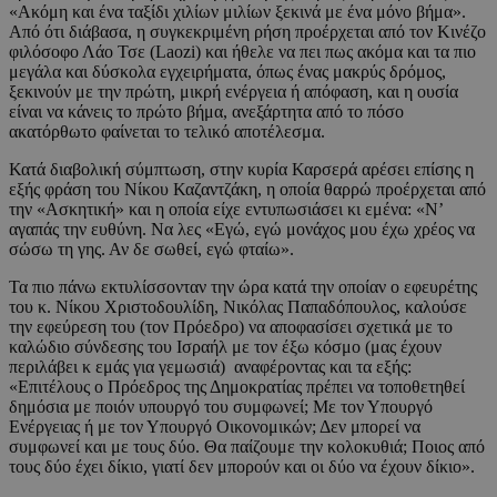
«Ακόμη και ένα ταξίδι χιλίων μιλίων ξεκινά με ένα μόνο βήμα».
Από ότι διάβασα, η συγκεκριμένη ρήση προέρχεται από τον Κινέζο
φιλόσοφο Λάο Τσε (Laozi) και ήθελε να πει πως ακόμα και τα πιο
μεγάλα και δύσκολα εγχειρήματα, όπως ένας μακρύς δρόμος,
ξεκινούν με την πρώτη, μικρή ενέργεια ή απόφαση, και η ουσία
είναι να κάνεις το πρώτο βήμα, ανεξάρτητα από το πόσο
ακατόρθωτο φαίνεται το τελικό αποτέλεσμα.
Κατά διαβολική σύμπτωση, στην κυρία Καρσερά αρέσει επίσης η
εξής φράση του Νίκου Καζαντζάκη, η οποία θαρρώ προέρχεται από
την «Ασκητική» και η οποία είχε εντυπωσιάσει κι εμένα: «Ν’
αγαπάς την ευθύνη. Να λες «Εγώ, εγώ μονάχος μου έχω χρέος να
σώσω τη γης. Αν δε σωθεί, εγώ φταίω».
Τα πιο πάνω εκτυλίσσονταν την ώρα κατά την οποίαν ο εφευρέτης
του κ. Νίκου Χριστοδουλίδη, Νικόλας Παπαδόπουλος, καλούσε
την εφεύρεση του (τον Πρόεδρο) να αποφασίσει σχετικά με το
καλώδιο σύνδεσης του Ισραήλ με τον έξω κόσμο (μας έχουν
περιλάβει κ εμάς για γεμωσιά) αναφέροντας και τα εξής:
«Επιτέλους ο Πρόεδρος της Δημοκρατίας πρέπει να τοποθετηθεί
δημόσια με ποιόν υπουργό του συμφωνεί; Με τον Υπουργό
Ενέργειας ή με τον Υπουργό Οικονομικών; Δεν μπορεί να
συμφωνεί και με τους δύο. Θα παίζουμε την κολοκυθιά; Ποιος από
τους δύο έχει δίκιο, γιατί δεν μπορούν και οι δύο να έχουν δίκιο».