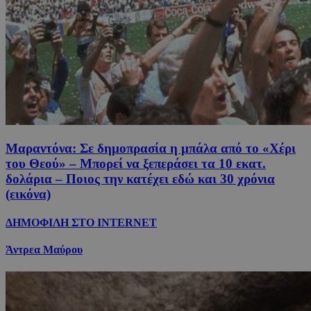
Μαραντόνα: Σε δημοπρασία η μπάλα από το «Χέρι
του Θεού» – Μπορεί να ξεπεράσει τα 10 εκατ.
δολάρια – Ποιος την κατέχει εδώ και 30 χρόνια
(εικόνα)
ΔΗΜΟΦΙΛΗ ΣΤΟ INTERNET
Άντρεα Μαύρου