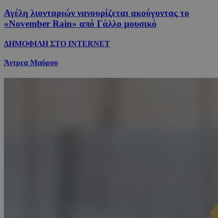
Αγέλη λιονταριών νανουρίζεται ακούγοντας το
«November Rain» από Γάλλο μουσικό
ΔΗΜΟΦΙΛΗ ΣΤΟ INTERNET
Άντρεα Μαύρου