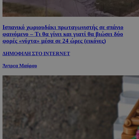
Ισπανικό χωριουδάκι πρωταγωνιστής σε σπάνιο
φαινόμενο – Τι θα γίνει και γιατί θα βιώσει δύο
φορές «νύχτα» μέσα σε 24 ώρες (εικόνες)
ΔΗΜΟΦΙΛΗ ΣΤΟ INTERNET
Άντρεα Μαύρου