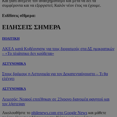
Και γιατί ανέμενε τον ανασχηματισμό και μετά να δει τα
συμφέροντα και να εξοργιστεί; Καλόν νέον έτος να έχουμε.
ΕιδΗσεις σΗμερα:
ΕΙΔΗΣΕΙΣ ΣΗΜΕΡΑ
ΠΟΛΙΤΙΚΗ
ΑΚΕΛ κατά Κυβέρνησης για τους διορισμούς στα ΔΣ ημικρατικών
– «Το πλιάτσικο δεν κρύβεται»
ΑΣΤΥΝΟΜΙΚΑ
Στους δρόμους η Αστυνομία για τον Δεκαπενταύγουστο – Τι θα
ελέγχει
ΑΣΤΥΝΟΜΙΚΑ
Λεμεσός: Νεαροί επιτέθηκαν σε 23χρονο διανομέα φαγητού και
τον λήστεψαν
Ακολουθήστε το
philenews.com στο Google News
και μάθετε