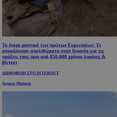
Το ένοχο μυστικό των πρώτων Ευρωπαίων: Τι
αποκάλυψαν απολιθώματα στην Ισπανία για τις
πράξεις τους πριν από 850.000 χρόνια (εικόνες &
βίντεο)
ΔΗΜΟΦΙΛΗ ΣΤΟ INTERNET
Άντρεα Μαύρου