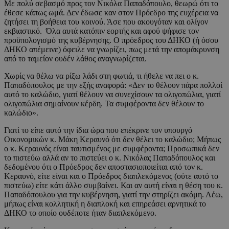
Με πολύ σεβασμό προς τον Νικόλα Παπαδόπουλο, θεωρώ ότι το
έθεσε κάπως ωμά. Δεν έδωσε καν στον Πρόεδρο της ευχέρεια να
ζητήσει τη βοήθεια του κοινού. Άσε που ακουγόταν και ολίγον
εκβιαστικό. Όλα αυτά κατόπιν εορτής και αφού ψήφισε τον
προϋπολογισμό της κυβέρνησης. Ο πρόεδρος του ΔΗΚΟ (ή όσου
ΔΗΚΟ απέμεινε) όφειλε να γνωρίζει, πως μετά την απομάκρυνση
από το ταμείον ουδέν λάθος αναγνωρίζεται.
Χωρίς να θέλω να ρίξω λάδι στη φωτιά, τι ήθελε να πει ο κ.
Παπαδόπουλος με την εξής αναφορά: «Δεν το θέλουν πάρα πολλοί
αυτό το καλώδιο, γιατί θέλουν να συνεχίσουν τα ολιγοπώλια, γιατί
ολιγοπώλια σημαίνουν κέρδη. Τα συμφέροντα δεν θέλουν το
καλώδιο».
Γιατί το είπε αυτό την ίδια ώρα που επέκρινε τον υπουργό
Οικονομικών κ. Μάκη Κεραυνό ότι δεν θέλει το καλώδιο; Μήπως
ο κ. Κεραυνός είναι ταυτισμένος με συμφέροντα; Προσωπικά δεν
το πιστεύω αλλά αν το πιστεύει ο κ. Νικόλας Παπαδόπουλος και
δεδομένου ότι ο Πρόεδρος δεν αποστασιοποιείται από τον κ.
Κεραυνό, είτε είναι και ο Πρόεδρος διαπλεκόμενος (ούτε αυτό το
πιστεύω) είτε κάτι άλλο συμβαίνει. Και αν αυτή είναι η θέση του κ.
Παπαδόπουλου για την κυβέρνηση, γιατί την στηρίζει ακόμη. Λέω,
μήπως είναι κολλητική η διαπλοκή και επηρεάσει αρνητικά το
ΔΗΚΟ το οποίο ουδέποτε ήταν διαπλεκόμενο.