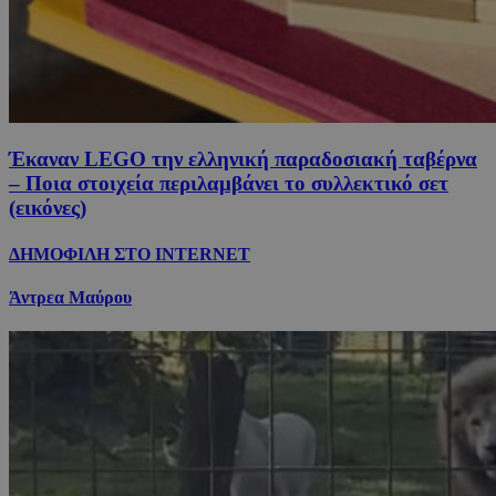
Έκαναν LEGO την ελληνική παραδοσιακή ταβέρνα
– Ποια στοιχεία περιλαμβάνει το συλλεκτικό σετ
(εικόνες)
ΔΗΜΟΦΙΛΗ ΣΤΟ INTERNET
Άντρεα Μαύρου