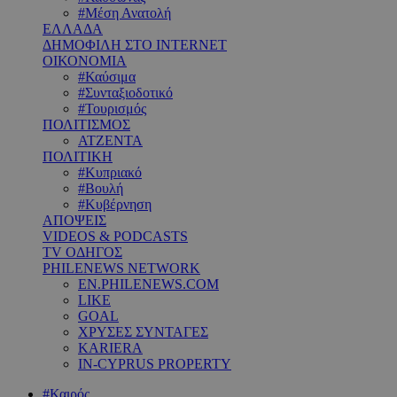
#Μέση Ανατολή
ΕΛΛΑΔΑ
ΔΗΜΟΦΙΛΗ ΣΤΟ INTERNET
ΟΙΚΟΝΟΜΙΑ
#Καύσιμα
#Συνταξιοδοτικό
#Τουρισμός
ΠΟΛΙΤΙΣΜΟΣ
ΑΤΖΕΝΤΑ
ΠΟΛΙΤΙΚΗ
#Κυπριακό
#Βουλή
#Κυβέρνηση
ΑΠΟΨΕΙΣ
VIDEOS & PODCASTS
TV ΟΔΗΓΟΣ
PHILENEWS NETWORK
EN.PHILENEWS.COM
LIKE
GOAL
ΧΡΥΣΕΣ ΣΥΝΤΑΓΕΣ
KARIERA
IN-CYPRUS PROPERTY
#Καιρός