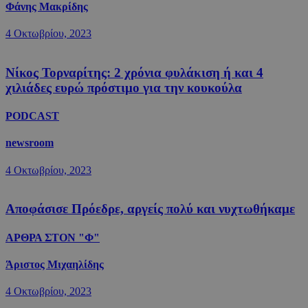
Φάνης Μακρίδης
4 Οκτωβρίου, 2023
Νίκος Τορναρίτης: 2 χρόνια φυλάκιση ή και 4
χιλιάδες ευρώ πρόστιμο για την κουκούλα
PODCAST
newsroom
4 Οκτωβρίου, 2023
Αποφάσισε Πρόεδρε, αργείς πολύ και νυχτωθήκαμε
ΑΡΘΡΑ ΣΤΟΝ "Φ"
Άριστος Μιχαηλίδης
4 Οκτωβρίου, 2023