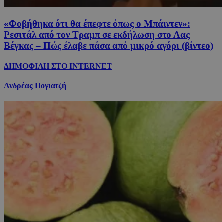
«Φοβήθηκα ότι θα έπεφτε όπως ο Μπάιντεν»:
Ρεσιτάλ από τον Τραμπ σε εκδήλωση στο Λας
Βέγκας – Πώς έλαβε πάσα από μικρό αγόρι (βίντεο)
ΔΗΜΟΦΙΛΗ ΣΤΟ INTERNET
Ανδρέας Πογιατζή