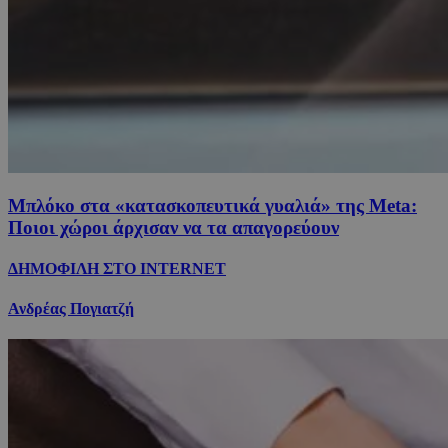
Μπλόκο στα «κατασκοπευτικά γυαλιά» της Μeta:
Ποιοι χώροι άρχισαν να τα απαγορεύουν
ΔΗΜΟΦΙΛΗ ΣΤΟ INTERNET
Ανδρέας Πογιατζή