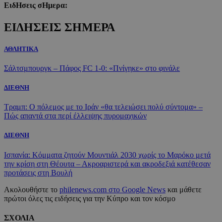
ΕιδΗσεις σΗμερα:
ΕΙΔΗΣΕΙΣ ΣΗΜΕΡΑ
ΑΘΛΗΤΙΚΑ
Σάλτσμπουργκ – Πάφος FC 1-0: «Πνίγηκε» στο φινάλε
ΔΙΕΘΝΗ
Τραμπ: Ο πόλεμος με το Ιράν «θα τελειώσει πολύ σύντομα» –
Πώς απαντά στα περί έλλειψης πυρομαχικών
ΔΙΕΘΝΗ
Ισπανία: Κόμματα ζητούν Μουντιάλ 2030 χωρίς το Μαρόκο μετά
την κρίση στη Θέουτα – Ακροαριστερά και ακροδεξιά κατέθεσαν
προτάσεις στη Βουλή
Ακολουθήστε το
philenews.com στο Google News
και μάθετε
πρώτοι όλες τις ειδήσεις για την Κύπρο και τον κόσμο
ΣΧΟΛΙΑ