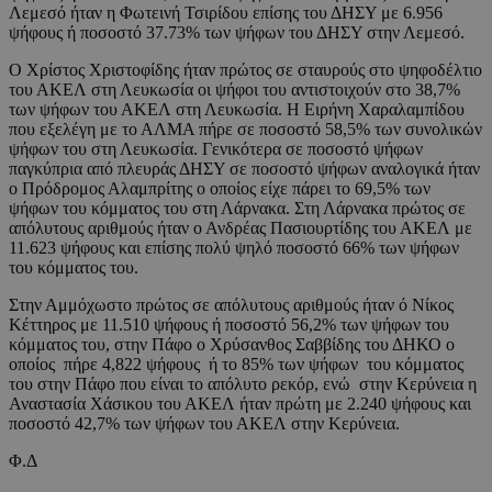
Λεμεσό ήταν η Φωτεινή Τσιρίδου επίσης του ΔΗΣΥ με 6.956
ψήφους ή ποσοστό 37.73% των ψήφων του ΔΗΣΥ στην Λεμεσό.
Ο Χρίστος Χριστοφίδης ήταν πρώτος σε σταυρούς στο ψηφοδέλτιο
του ΑΚΕΛ στη Λευκωσία οι ψήφοι του αντιστοιχούν στο 38,7%
των ψήφων του ΑΚΕΛ στη Λευκωσία. Η Ειρήνη Χαραλαμπίδου
που εξελέγη με το ΑΛΜΑ πήρε σε ποσοστό 58,5% των συνολικών
ψήφων του στη Λευκωσία. Γενικότερα σε ποσοστό ψήφων
παγκύπρια από πλευράς ΔΗΣΥ σε ποσοστό ψήφων αναλογικά ήταν
ο Πρόδρομος Αλαμπρίτης ο οποίος είχε πάρει το 69,5% των
ψήφων του κόμματος του στη Λάρνακα. Στη Λάρνακα πρώτος σε
απόλυτους αριθμούς ήταν ο Ανδρέας Πασιουρτίδης του ΑΚΕΛ με
11.623 ψήφους και επίσης πολύ ψηλό ποσοστό 66% των ψήφων
του κόμματος του.
Στην Αμμόχωστο πρώτος σε απόλυτους αριθμούς ήταν ό Νίκος
Κέττηρος με 11.510 ψήφους ή ποσοστό 56,2% των ψήφων του
κόμματος του, στην Πάφο ο Χρύσανθος Σαββίδης του ΔΗΚΟ ο
οποίος πήρε 4,822 ψήφους ή το 85% των ψήφων του κόμματος
του στην Πάφο που είναι το απόλυτο ρεκόρ, ενώ στην Κερύνεια η
Αναστασία Χάσικου του ΑΚΕΛ ήταν πρώτη με 2.240 ψήφους και
ποσοστό 42,7% των ψήφων του ΑΚΕΛ στην Κερύνεια.
Φ.Δ