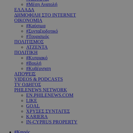
#Μέση Ανατολή
ΕΛΛΑΔΑ
ΔΗΜΟΦΙΛΗ ΣΤΟ INTERNET
ΟΙΚΟΝΟΜΙΑ
#Καύσιμα
#Συνταξιοδοτικό
#Τουρισμός
ΠΟΛΙΤΙΣΜΟΣ
ΑΤΖΕΝΤΑ
ΠΟΛΙΤΙΚΗ
#Κυπριακό
#Βουλή
#Κυβέρνηση
ΑΠΟΨΕΙΣ
VIDEOS & PODCASTS
TV ΟΔΗΓΟΣ
PHILENEWS NETWORK
EN.PHILENEWS.COM
LIKE
GOAL
ΧΡΥΣΕΣ ΣΥΝΤΑΓΕΣ
KARIERA
IN-CYPRUS PROPERTY
#Καιρός