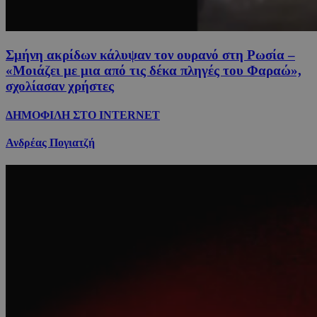
Σμήνη ακρίδων κάλυψαν τον ουρανό στη Ρωσία –
«Μοιάζει με μια από τις δέκα πληγές του Φαραώ»,
σχολίασαν χρήστες
ΔΗΜΟΦΙΛΗ ΣΤΟ INTERNET
Ανδρέας Πογιατζή