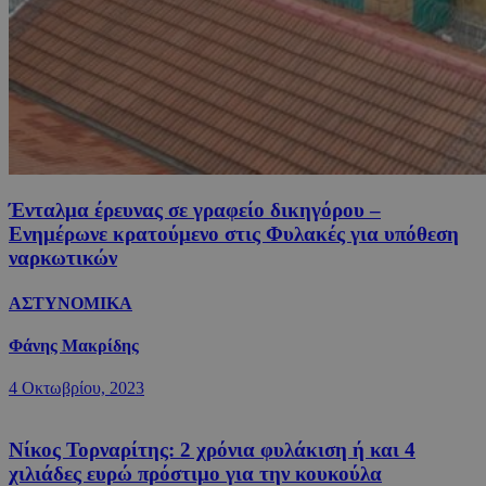
Ένταλμα έρευνας σε γραφείο δικηγόρου –
Ενημέρωνε κρατούμενο στις Φυλακές για υπόθεση
ναρκωτικών
ΑΣΤΥΝΟΜΙΚΑ
Φάνης Μακρίδης
4 Οκτωβρίου, 2023
Νίκος Τορναρίτης: 2 χρόνια φυλάκιση ή και 4
χιλιάδες ευρώ πρόστιμο για την κουκούλα