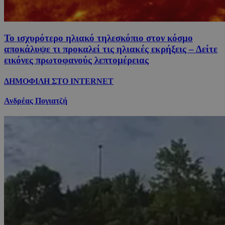
Το ισχυρότερο ηλιακό τηλεσκόπιο στον κόσμο
αποκάλυψε τι προκαλεί τις ηλιακές εκρήξεις – Δείτε
εικόνες πρωτοφανούς λεπτομέρειας
ΔΗΜΟΦΙΛΗ ΣΤΟ INTERNET
Ανδρέας Πογιατζή