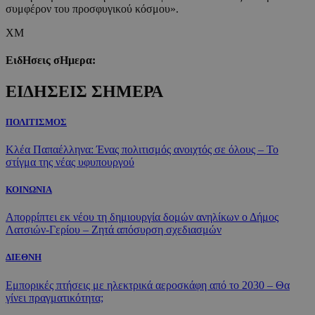
συμφέρον του προσφυγικού κόσμου».
ΧΜ
ΕιδΗσεις σΗμερα:
ΕΙΔΗΣΕΙΣ ΣΗΜΕΡΑ
ΠΟΛΙΤΙΣΜΟΣ
Κλέα Παπαέλληνα: Ένας πολιτισμός ανοιχτός σε όλους – Το
στίγμα της νέας υφυπουργού
ΚΟΙΝΩΝΙΑ
Απορρίπτει εκ νέου τη δημιουργία δομών ανηλίκων ο Δήμος
Λατσιών-Γερίου – Ζητά απόσυρση σχεδιασμών
ΔΙΕΘΝΗ
Εμπορικές πτήσεις με ηλεκτρικά αεροσκάφη από το 2030 – Θα
γίνει πραγματικότητα;