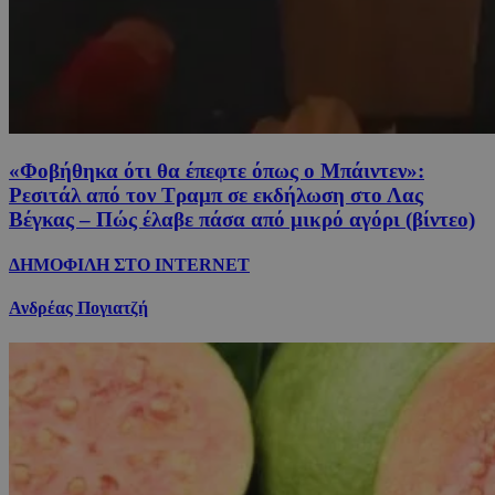
«Φοβήθηκα ότι θα έπεφτε όπως ο Μπάιντεν»:
Ρεσιτάλ από τον Τραμπ σε εκδήλωση στο Λας
Βέγκας – Πώς έλαβε πάσα από μικρό αγόρι (βίντεο)
ΔΗΜΟΦΙΛΗ ΣΤΟ INTERNET
Ανδρέας Πογιατζή