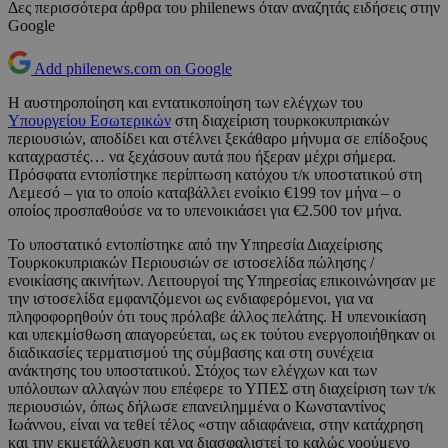
Δες περισσότερα άρθρα του philenews όταν αναζητάς ειδήσεις στην
Google
Add philenews.com on Google
Η αυστηροποίηση και εντατικοποίηση των ελέγχων του
Υπουργείου Εσωτερικών
στη διαχείριση τουρκοκυπριακών
περιουσιών, αποδίδει και στέλνει ξεκάθαρο μήνυμα σε επίδοξους
καταχραστές… να ξεχάσουν αυτά που ήξεραν μέχρι σήμερα.
Πρόσφατα εντοπίστηκε περίπτωση κατόχου τ/κ υποστατικού στη
Λεμεσό – για το οποίο καταβάλλει ενοίκιο €199 τον μήνα – ο
οποίος προσπαθούσε να το υπενοικιάσει για €2.500 τον μήνα.
Το υποστατικό εντοπίστηκε από την Υπηρεσία Διαχείρισης
Τουρκοκυπριακών Περιουσιών σε ιστοσελίδα πώλησης /
ενοικίασης ακινήτων. Λειτουργοί της Υπηρεσίας επικοινώνησαν με
την ιστοσελίδα εμφανιζόμενοι ως ενδιαφερόμενοι, για να
πληφοφορηθούν ότι τους πρόλαβε άλλος πελάτης. Η υπενοικίαση
και υπεκμίσθωση απαγορεύεται, ως εκ τούτου ενεργοποιήθηκαν οι
διαδικασίες τερματισμού της σύμβασης και στη συνέχεια
ανάκτησης του υποστατικού. Στόχος των ελέγχων και των
υπόλοιπων αλλαγών που επέφερε το ΥΠΕΣ στη διαχείριση των τ/κ
περιουσιών, όπως δήλωσε επανειλημμένα ο Κωνσταντίνος
Ιωάννου, είναι να τεθεί τέλος «στην αδιαφάνεια, στην κατάχρηση
και την εκμετάλλευση και να διασφαλιστεί το καλώς νοούμενο