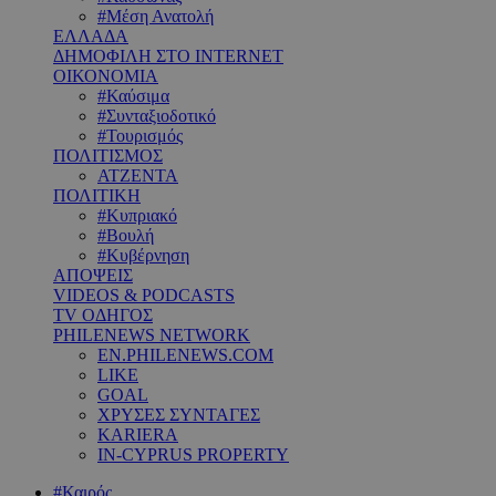
#Μέση Ανατολή
ΕΛΛΑΔΑ
ΔΗΜΟΦΙΛΗ ΣΤΟ INTERNET
ΟΙΚΟΝΟΜΙΑ
#Καύσιμα
#Συνταξιοδοτικό
#Τουρισμός
ΠΟΛΙΤΙΣΜΟΣ
ΑΤΖΕΝΤΑ
ΠΟΛΙΤΙΚΗ
#Κυπριακό
#Βουλή
#Κυβέρνηση
ΑΠΟΨΕΙΣ
VIDEOS & PODCASTS
TV ΟΔΗΓΟΣ
PHILENEWS NETWORK
EN.PHILENEWS.COM
LIKE
GOAL
ΧΡΥΣΕΣ ΣΥΝΤΑΓΕΣ
KARIERA
IN-CYPRUS PROPERTY
#Καιρός