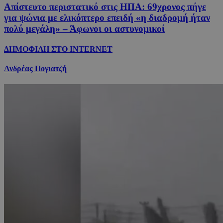
Απίστευτο περιστατικό στις ΗΠΑ: 69χρονος πήγε
για ψώνια με ελικόπτερο επειδή «η διαδρομή ήταν
πολύ μεγάλη» – Άφωνοι οι αστυνομικοί
ΔΗΜΟΦΙΛΗ ΣΤΟ INTERNET
Ανδρέας Πογιατζή