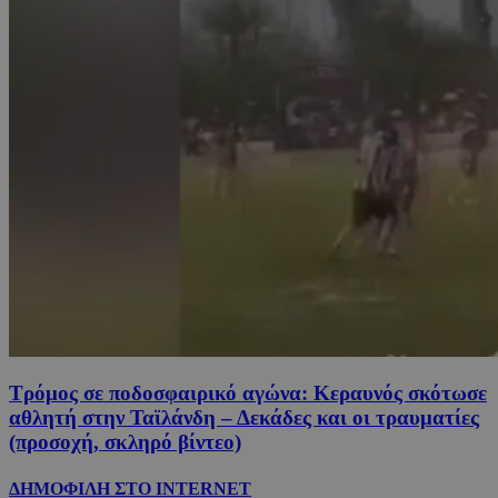
Τρόμος σε ποδοσφαιρικό αγώνα: Κεραυνός σκότωσε
αθλητή στην Ταϊλάνδη – Δεκάδες και οι τραυματίες
(προσοχή, σκληρό βίντεο)
ΔΗΜΟΦΙΛΗ ΣΤΟ INTERNET