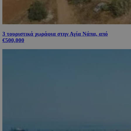
3 τουριστικά χωράφια στην Αγία Νάπα, από
€500,000