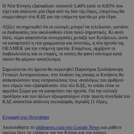
Η Νέα Κίνηση εξασφάλισε ποσοστό 5,46% (από το 8,85% που
είχε) και απώλεσε μία έδρα από τις δύο της έδρες, επομένως θα
συμμετάσχει στο ΚΔΣ για την επόμενη τριετία με μία έδρα.
Αξίζει να σημειωθεί ότι οι εκλογές μπορεί να τελείωσαν, ωστόσο
οι διαδικασίες που ακολουθούν είναι πολύ σημαντικές. Κι αυτό
διότι, τώρα απαιτούνται συνεργασίες μεταξύ των Κινήσεων, ώστε
να καταρτιστεί η νέα γραμματεία και συνεπώς, η νέα ηγεσία της
ΟΕΛΜΕΚ για την επόμενη τριετία. Επομένως, αρχίζουν οι
διαβουλεύσεις και οι επαφές, οι οποίες θα φανεί σύντομα κατά
πόσον θα φέρουν αποτέλεσμα.
Σημειώνεται ότι άμεσα θα συγκληθεί Παγκύπρια Συνδιάσκεψη
Γενικών Αντιπροσώπων, στο πλαίσιο της οποίας οι Κινήσεις θα
ανακοινώσουν τους εκπροσώπους τους -αναλόγως του αριθμού
των εδρών που εξασφάλισαν- στο νέο ΚΔΣ, το οποίο είναι το
αρμόδιο Σώμα για να καταρτίσει την ηγεσία. Για την εκλογή
προέδρου και των άλλων αξιωματούχων στην πρώτη συνεδρία του
ΚΔΣ απαιτείται απόλυτη πλειοψηφία, δηλαδή 11 έδρες.
Εγγραφή στο Newsletter
Ακολουθήστε το
philenews.com στο Google News
και μάθετε
πρώτοι όλες τις ειδήσεις για την Κύπρο και τον κόσμο