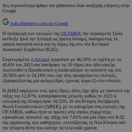
Δες περισσότερα άρθρα του philenews όταν αναζητάς ειδήσεις στην
Google
Add philenews.com on Google
Η διεξαγωγή των εκλογών της
ΟΕΛΜΕΚ
την περασμένη Τρίτη
ανέδειξε ξανά την Αλλαγή ως πρώτη δύναμη, διατηρώντας τα
υψηλά ποσοστά αλλά και τις έδρες της στο νέο Κεντρικό
Διοικητικό Συμβούλιο (ΚΔΣ).
Συγκεκριμένα, η
Αλλαγή
τερμάτισε με 46,10% σε σχέση με το
46,6% του 2023 και διατήρησε τις 10 έδρες που ήδη κατείχε.
Ακολουθεί η Προοδευτική η οποία αύξησε το ποσοστό της στο
28,56% από το 24,18% που είχε στις προηγούμενες εκλογές,
εξασφαλίζοντας μία ακόμη έδρα, έχοντας τώρα έξι στο σύνολο.
Η ΔΗΚΙ παρέμεινε στις τρεις έδρες -όσες είχε ήδη- με ποσοστό της
τάξης του 12,87%, καταγράφοντας μείωση, καθώς το 2023 η
εκλογική της δύναμη ήταν 16,55%. Η νέα Κίνηση Ανεξάρτητη
Φωνή Εκπαιδευτικών (ΑΦΕΚ), με το καλημέρα στις εκλογές της
ΟΕΛΜΕΚ, καθώς ήταν οι πρώτες στις οποίες συμμετείχε,
εξασφάλισε ποσοστό της τάξης του 7,01% και μία έδρα στο ΚΔΣ
της οργάνωσης των καθηγητών, εκτοπίζοντας τη Νέα Κίνηση από
την τέταρτη θέση που κατείχε τα τελευταία χρόνια.