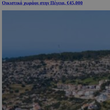
Οικιστικό χωράφι στην Πέγεια, €45,000