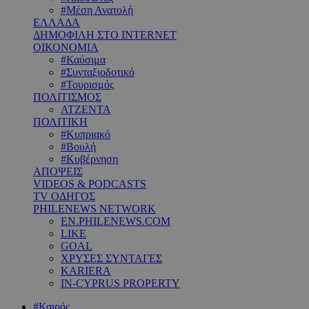
#Μέση Ανατολή
ΕΛΛΑΔΑ
ΔΗΜΟΦΙΛΗ ΣΤΟ INTERNET
ΟΙΚΟΝΟΜΙΑ
#Καύσιμα
#Συνταξιοδοτικό
#Τουρισμός
ΠΟΛΙΤΙΣΜΟΣ
ΑΤΖΕΝΤΑ
ΠΟΛΙΤΙΚΗ
#Κυπριακό
#Βουλή
#Κυβέρνηση
ΑΠΟΨΕΙΣ
VIDEOS & PODCASTS
TV ΟΔΗΓΟΣ
PHILENEWS NETWORK
EN.PHILENEWS.COM
LIKE
GOAL
ΧΡΥΣΕΣ ΣΥΝΤΑΓΕΣ
KARIERA
IN-CYPRUS PROPERTY
#Καιρός