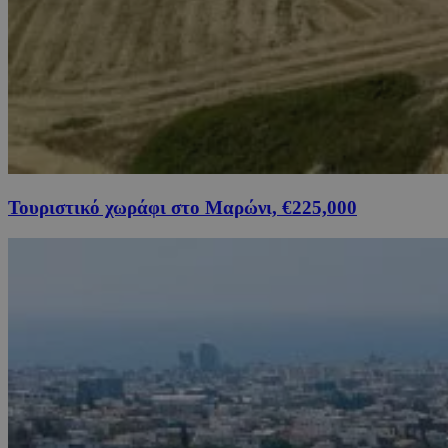
Τουριστικό χωράφι στο Μαρώνι, €225,000