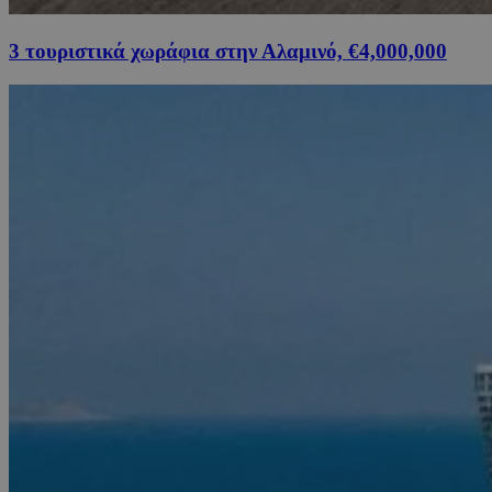
3 τουριστικά χωράφια στην Αλαμινό, €4,000,000