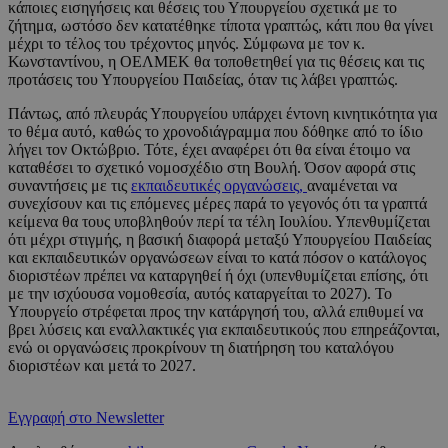
κάποιες εισηγήσεις και θέσεις του Υπουργείου σχετικά με το
ζήτημα, ωστόσο δεν κατατέθηκε τίποτα γραπτώς, κάτι που θα γίνει
μέχρι το τέλος του τρέχοντος μηνός. Σύμφωνα με τον κ.
Κωνσταντίνου, η ΟΕΛΜΕΚ θα τοποθετηθεί για τις θέσεις και τις
προτάσεις του Υπουργείου Παιδείας, όταν τις λάβει γραπτώς.
Πάντως, από πλευράς Υπουργείου υπάρχει έντονη κινητικότητα για
το θέμα αυτό, καθώς το χρονοδιάγραμμα που δόθηκε από το ίδιο
λήγει τον Οκτώβριο. Τότε, έχει αναφέρει ότι θα είναι έτοιμο να
καταθέσει το σχετικό νομοσχέδιο στη Βουλή. Όσον αφορά στις
συναντήσεις με τις
εκπαιδευτικές οργανώσεις,
αναμένεται να
συνεχίσουν και τις επόμενες μέρες παρά το γεγονός ότι τα γραπτά
κείμενα θα τους υποβληθούν περί τα τέλη Ιουλίου. Υπενθυμίζεται
ότι μέχρι στιγμής, η βασική διαφορά μεταξύ Υπουργείου Παιδείας
και εκπαιδευτικών οργανώσεων είναι το κατά πόσον ο κατάλογος
διοριστέων πρέπει να καταργηθεί ή όχι (υπενθυμίζεται επίσης, ότι
με την ισχύουσα νομοθεσία, αυτός καταργείται το 2027). Το
Υπουργείο στρέφεται προς την κατάργησή του, αλλά επιθυμεί να
βρει λύσεις και εναλλακτικές για εκπαιδευτικούς που επηρεάζονται,
ενώ οι οργανώσεις προκρίνουν τη διατήρηση του καταλόγου
διοριστέων και μετά το 2027.
Εγγραφή στο Newsletter