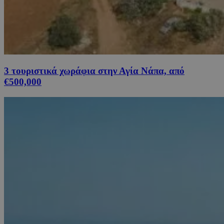
3 τουριστικά χωράφια στην Αγία Νάπα, από
€500,000