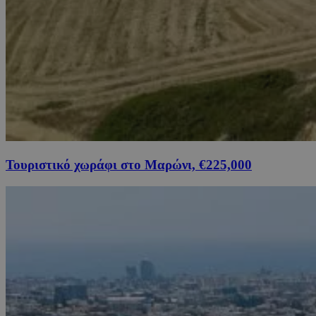
Τουριστικό χωράφι στο Μαρώνι, €225,000