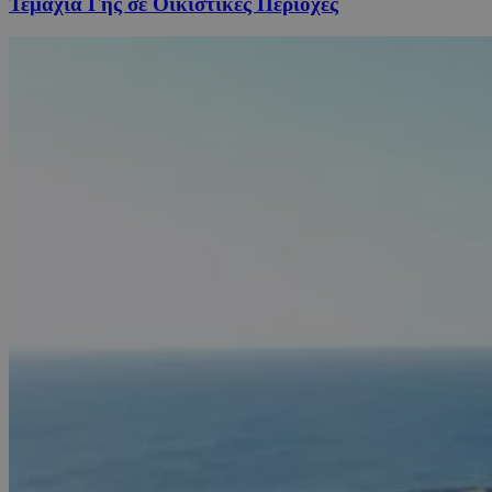
Τεμάχια Γης σε Οικιστικές Περιοχές