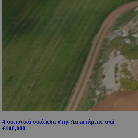
4 οικιστικά οικόπεδα στην Λακατάμεια, από
€100,000