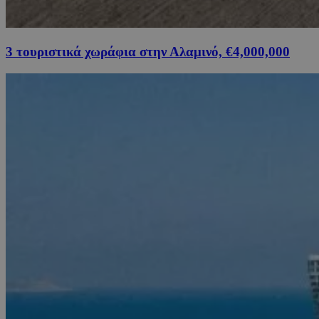
3 τουριστικά χωράφια στην Αλαμινό, €4,000,000