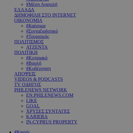
#Μέση Ανατολή
ΕΛΛΑΔΑ
ΔΗΜΟΦΙΛΗ ΣΤΟ INTERNET
ΟΙΚΟΝΟΜΙΑ
#Καύσιμα
#Συνταξιοδοτικό
#Τουρισμός
ΠΟΛΙΤΙΣΜΟΣ
ΑΤΖΕΝΤΑ
ΠΟΛΙΤΙΚΗ
#Κυπριακό
#Βουλή
#Κυβέρνηση
ΑΠΟΨΕΙΣ
VIDEOS & PODCASTS
TV ΟΔΗΓΟΣ
PHILENEWS NETWORK
EN.PHILENEWS.COM
LIKE
GOAL
ΧΡΥΣΕΣ ΣΥΝΤΑΓΕΣ
KARIERA
IN-CYPRUS PROPERTY
#Καιρός