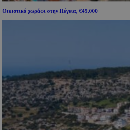
Οικιστικό χωράφι στην Πέγεια, €45,000