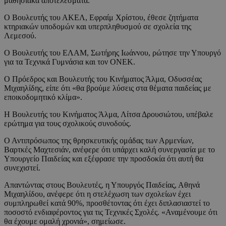
μαθησιακά αποτελέσματα.
Ο Βουλευτής του ΑΚΕΛ, Εφραίμ Χρίστου, έθεσε ζητήματα
κτηριακών υποδομών και υπερπληθυσμού σε σχολεία της
Λεμεσού.
Ο Βουλευτής του ΕΛΑΜ, Σωτήρης Ιωάννου, ρώτησε την Υπουργό
για τα Τεχνικά Γυμνάσια και τον ΟΝΕΚ.
Ο Πρόεδρος και Βουλευτής του Κινήματος Άλμα, Οδυσσέας
Μιχαηλίδης, είπε ότι «θα βρούμε λύσεις στα θέματα παιδείας με
εποικοδομητικό κλίμα».
Η Βουλευτής του Κινήματος Άλμα, Λίτσα Δρουσιώτου, υπέβαλε
ερώτημα για τους σχολικούς συνοδούς.
Ο Αντιπρόσωπος της θρησκευτικής ομάδας των Αρμενίων,
Βαρτκές Μαχτεσιάν, ανέφερε ότι υπάρχει καλή συνεργασία με το
Υπουργείο Παιδείας και εξέφρασε την προσδοκία ότι αυτή θα
συνεχιστεί.
Απαντώντας στους Βουλευτές, η Υπουργός Παιδείας, Αθηνά
Μιχαηλίδου, ανέφερε ότι η στελέχωση των σχολείων έχει
συμπληρωθεί κατά 90%, προσθέτοντας ότι έχει διπλασιαστεί το
ποσοστό ενδιαφέροντος για τις Τεχνικές Σχολές. «Αναμένουμε ότι
θα έχουμε ομαλή χρονιά», σημείωσε.