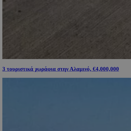
3 τουριστικά χωράφια στην Αλαμινό, €4,000,000