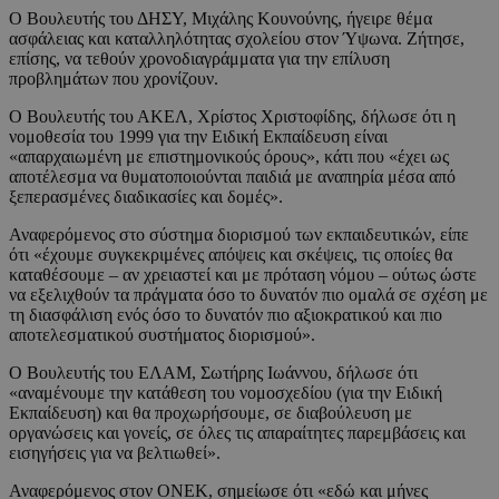
Ο Βουλευτής του ΔΗΣΥ, Μιχάλης Κουνούνης, ήγειρε θέμα
ασφάλειας και καταλληλότητας σχολείου στον Ύψωνα. Ζήτησε,
επίσης, να τεθούν χρονοδιαγράμματα για την επίλυση
προβλημάτων που χρονίζουν.
Ο Βουλευτής του ΑΚΕΛ, Χρίστος Χριστοφίδης, δήλωσε ότι η
νομοθεσία του 1999 για την Ειδική Εκπαίδευση είναι
«απαρχαιωμένη με επιστημονικούς όρους», κάτι που «έχει ως
αποτέλεσμα να θυματοποιούνται παιδιά με αναπηρία μέσα από
ξεπερασμένες διαδικασίες και δομές».
Αναφερόμενος στο σύστημα διορισμού των εκπαιδευτικών, είπε
ότι «έχουμε συγκεκριμένες απόψεις και σκέψεις, τις οποίες θα
καταθέσουμε – αν χρειαστεί και με πρόταση νόμου – ούτως ώστε
να εξελιχθούν τα πράγματα όσο το δυνατόν πιο ομαλά σε σχέση με
τη διασφάλιση ενός όσο το δυνατόν πιο αξιοκρατικού και πιο
αποτελεσματικού συστήματος διορισμού».
Ο Βουλευτής του ΕΛΑΜ, Σωτήρης Ιωάννου, δήλωσε ότι
«αναμένουμε την κατάθεση του νομοσχεδίου (για την Ειδική
Εκπαίδευση) και θα προχωρήσουμε, σε διαβούλευση με
οργανώσεις και γονείς, σε όλες τις απαραίτητες παρεμβάσεις και
εισηγήσεις για να βελτιωθεί».
Αναφερόμενος στον ΟΝΕΚ, σημείωσε ότι «εδώ και μήνες