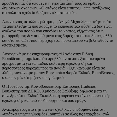
προσθέτοντας ότι απομένει η εγκατάστασή τους σε αριθμό
δημοτικών σχολείων. «Ο στόχος είναι εφικτός», είπε, τονίζοντας
ότι «όλα τα σχολεία θα έχουν κλιματιστικά».
Απαντώντας σε άλλη ερώτηση, η Αθηνά Μιχαηλίδου ανέφερε ότι
τα αποτελέσματα που παράγει το εκπαιδευτικό σύστημα δεν είναι
ανάλογα του ποσού που επενδύει το κράτος, εξηγώντας ότι η
μεταρρύθμιση δεν αφορά μόνο στις δομές και τις υποδομές, αλλά
και στο εκπαιδευτικό περιεχόμενο, προκειμένου να βελτιωθούν τα
αποτελέσματα.
Αναφορικά με τις επιχειρούμενες αλλαγές στην Ειδική
Εκπαίδευση, σημείωσε ότι προβλέπονται πιο εξατομικευμένα
προγράμματα για τα παιδιά, καλύτερη αξιολόγηση και
περισσότερες παροχές προς τα παιδιά. «Ό,τι κάνουμε είναι σε
πλήρη συντονισμό με τον Ευρωπαϊκό Φορέα Ειδικής Εκπαίδευσης,
ο οποίος μάς στηρίζει», υπογράμμισε.
Ο Πρόεδρος της Κοινοβουλευτικής Επιτροπής Παιδείας,
Βουλευτής του ΔΗΚΟ, Χρύσανθος Σαββίδης, δήλωσε μετά τη
συνεδρία ότι η Ειδική Εκπαίδευση «πρέπει να τύχει προσεκτικής
αξιολόγησης και από το Υπουργείο και από εμάς».
Αναφερόμενος στο ζήτημα των σχολικών υποδομών, είπε ότι
«υπάρχει υπερπληθυσμός (μαθητών) σε όλες τις επαρχίες», ενώ