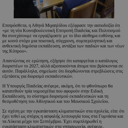
Επιπρόσθετα, η Αθηνά Μιχαηλίδου εξέφρασε την αισιοδοξία ότι
«με τη νέα Κοινοβουλευτική Επιτροπή Παιδείας και Πολιτισμού
θα συνεχίσουμε να εργαζόμαστε με το ίδιο αίσθημα ευθύνης και
με κοινό στόχο μια ποιοτική, σύγχρονη, συμπεριληπτική και
ανθεκτική δημόσια εκπαίδευση, αντάξια των παιδιών και των νέων
της Κύπρου».
Απαντώντας σε ερώτηση, εξήγησε ότι καταργείται ο κατάλογος
διοριστέων το 2027, αλλά αξιοποιούνται άτομα που βρίσκονται σε
αυτόν. Παράλληλα, σημείωσε ότι διορθώνονται στρεβλώσεις στις
εξετάσεις για διορισμό εκπαιδευτικών.
Η Υπουργός Παιδείας ανέφερε, ακόμη, ότι το φθινόπωρο θα
κατατεθούν τρία νομοσχέδια που αφορούν στην Ειδική
Εκπαίδευση, το σύστημα διορισμού εκπαιδευτικών και τη
θεσμοθέτηση του Αθλητικού και του Μουσικού Σχολείου.
Σε σχέση με την εγκατάσταση κλιματιστικών στα σχολεία, είπε ότι
έχει τεθεί ως στόχος η ασφαλής λειτουργία τους στα Γυμνάσια και
τα Λύκεια μέχρι τον Σεπτέμβριο. Έχει συμπληρωθεί η
εγκατάσταση κλιματιστικών στα νηπιαγωγεία, ανέφερε,