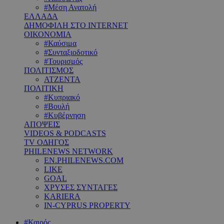
#Μέση Ανατολή
ΕΛΛΑΔΑ
ΔΗΜΟΦΙΛΗ ΣΤΟ INTERNET
ΟΙΚΟΝΟΜΙΑ
#Καύσιμα
#Συνταξιοδοτικό
#Τουρισμός
ΠΟΛΙΤΙΣΜΟΣ
ΑΤΖΕΝΤΑ
ΠΟΛΙΤΙΚΗ
#Κυπριακό
#Βουλή
#Κυβέρνηση
ΑΠΟΨΕΙΣ
VIDEOS & PODCASTS
TV ΟΔΗΓΟΣ
PHILENEWS NETWORK
EN.PHILENEWS.COM
LIKE
GOAL
ΧΡΥΣΕΣ ΣΥΝΤΑΓΕΣ
KARIERA
IN-CYPRUS PROPERTY
#Καιρός