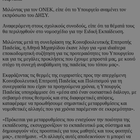
Μιλώντας για τον ΟΝΕΚ, είπε ότι το Υπουργείο αναμένει τον
εκπρόσωπο του ΔΗΣΥ.
Αναφερόμενη στους σχολικούς συνοδούς, είπε ότι τα θέματά τους
θα περιληφθούν στο νομοσχέδιο για την Ειδική Εκπαίδευση.
Μιλώντας μετά τη συνεδρίαση της Κοινοβουλευτικής Επιτροπής
Παιδείας, η Αθηνά Μιχαηλίδου έκανε λόγο για «μια ιδιαίτερα
εποικοδομητική συζήτηση για τις προτεραιότητες του Υπουργείου
και για τις μεγάλες προκλήσεις που έχουμε μπροστά μας, με κοινό
στόχο τη συνεχή αναβάθμιση της παιδείας του τόπου μας».
Εκφράζοντας τις θερμές της ευχαριστίες προς την απερχόμενη
Κοινοβουλευτική Επιτροπή Παιδείας και Πολιτισμού για τη
συνεργασία που είχαν τα προηγούμενα χρόνια, η Υπουργός
Παιδείας υπογράμμισε ότι «μέσα από έναν ουσιαστικό διάλογο, με
σεβασμό στους θεσμούς και στις διαφορετικές απόψεις,
καταφέραμε να προωθήσουμε σημαντικές μεταρρυθμίσεις και
νομοθετικές αλλαγές που για χρόνια παρέμεναν σε εκκρεμότητα».
«Πρόκειται για μεταρρυθμίσεις που ενισχύουν την ποιότητα της
εκπαίδευσης, εκσυγχρονίζουν το εκπαιδευτικό μας σύστημα και
δημιουργούν νέες προοπτικές για τους μαθητές και τους φοιτητές
μας», επεσήμανε. «Οι αλλαγές αυτές αποδεικνύουν τι μπορεί να