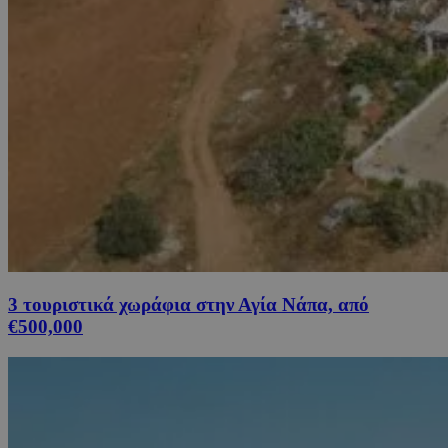
3 τουριστικά χωράφια στην Αγία Νάπα, από
€500,000