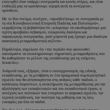
επιτευχθεί όταν υπάρχει συνεργασία και κοινός στόχος, και είναι
επιδίωξή μας να κρατήσουμε ισχυρή αυτή τη συνέργεια»,
πρόσθεσε.
Με το ίδιο πνεύμα, συνέχισε, «προσβλέπουμε σε συνεργασία με
τη νέα Κοινοβουλευτική Επιτροπή Παιδείας και Πολιτισμού»,
εκφράζοντας τη βεβαιότητα ότι «μπορούμε να οικοδομήσουμε μια
σχέση αμοιβαίου σεβασμού, ειλικρινούς διαλόγου και
παραγωγικής συνεργασίας, γιατί μπροστά μας έχουμε μια ιδιαίτερα
απαιτητική μεταρρυθμιστική ατζέντα».
Παράλληλα, σημείωσε ότι «την περίοδο που ακολουθεί
καλούμαστε να ολοκληρώσουμε σημαντικές μεταρρυθμίσεις που
θα καθορίσουν το μέλλον της εκπαίδευσης για τις επόμενες
δεκαετίες».
Ανάμεσά τους, εξήγησε, είναι ο εκσυγχρονισμός της ειδικής
εκπαίδευσης, με τη μετάβαση σε ένα πραγματικά συμπεριληπτικό
σχολείο που θα ανταποκρίνεται στις ανάγκες κάθε παιδιού, ο
κατάλογος διοριστέων, η ολοκλήρωση της μεταρρύθμισης για την
αξιολόγηση των εκπαιδευτικών και του εκπαιδευτικού έργου, η
συνέχιση των πολιτικών που ενισχύουν το ψηφιακό σχολείο, την
τεχνική εκπαίδευση, την ποιότητα της μάθησης και τις ίσες
ευκαιρίες για όλα τα παιδιά.