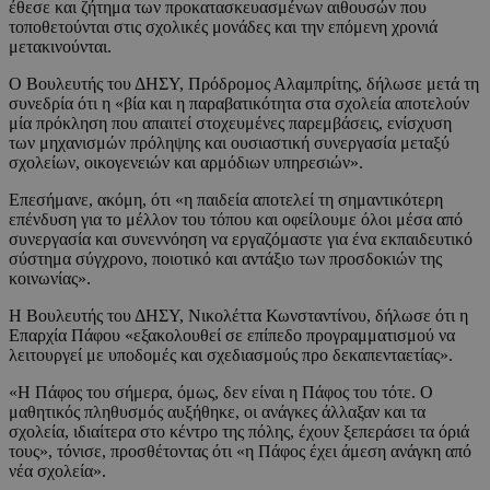
έθεσε και ζήτημα των προκατασκευασμένων αιθουσών που
τοποθετούνται στις σχολικές μονάδες και την επόμενη χρονιά
μετακινούνται.
Ο Βουλευτής του ΔΗΣΥ, Πρόδρομος Αλαμπρίτης, δήλωσε μετά τη
συνεδρία ότι η «βία και η παραβατικότητα στα σχολεία αποτελούν
μία πρόκληση που απαιτεί στοχευμένες παρεμβάσεις, ενίσχυση
των μηχανισμών πρόληψης και ουσιαστική συνεργασία μεταξύ
σχολείων, οικογενειών και αρμόδιων υπηρεσιών».
Επεσήμανε, ακόμη, ότι «η παιδεία αποτελεί τη σημαντικότερη
επένδυση για το μέλλον του τόπου και οφείλουμε όλοι μέσα από
συνεργασία και συνεννόηση να εργαζόμαστε για ένα εκπαιδευτικό
σύστημα σύγχρονο, ποιοτικό και αντάξιο των προσδοκιών της
κοινωνίας».
Η Βουλευτής του ΔΗΣΥ, Νικολέττα Κωνσταντίνου, δήλωσε ότι η
Επαρχία Πάφου «εξακολουθεί σε επίπεδο προγραμματισμού να
λειτουργεί με υποδομές και σχεδιασμούς προ δεκαπενταετίας».
«Η Πάφος του σήμερα, όμως, δεν είναι η Πάφος του τότε. Ο
μαθητικός πληθυσμός αυξήθηκε, οι ανάγκες άλλαξαν και τα
σχολεία, ιδιαίτερα στο κέντρο της πόλης, έχουν ξεπεράσει τα όριά
τους», τόνισε, προσθέτοντας ότι «η Πάφος έχει άμεση ανάγκη από
νέα σχολεία».