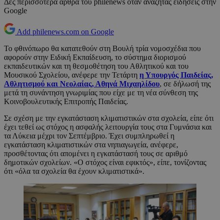
Δες περισσότερα άρθρα του philenews όταν αναζητάς ειδήσεις στην
Google
Add philenews.com on Google
Το φθινόπωρο θα κατατεθούν στη Βουλή τρία νομοσχέδια που
αφορούν στην Ειδική Εκπαίδευση, το σύστημα διορισμού
εκπαιδευτικών και τη θεσμοθέτηση του Αθλητικού και του
Μουσικού Σχολείου, ανέφερε την Τετάρτη
η Υπουργός Παιδείας,
Αθλητισμού και Νεολαίας, Αθηνά Μιχαηλίδου
, σε δήλωσή της
μετά τη συνάντηση γνωριμίας που είχε με τη νέα σύνθεση της
Κοινοβουλευτικής Επιτροπής Παιδείας.
Σε σχέση με την εγκατάσταση κλιματιστικών στα σχολεία, είπε ότι
έχει τεθεί ως στόχος η ασφαλής λειτουργία τους στα Γυμνάσια και
τα Λύκεια μέχρι τον Σεπτέμβριο. Έχει συμπληρωθεί η
εγκατάσταση κλιματιστικών στα νηπιαγωγεία, ανέφερε,
προσθέτοντας ότι απομένει η εγκατάστασή τους σε αριθμό
δημοτικών σχολείων. «Ο στόχος είναι εφικτός», είπε, τονίζοντας
ότι «όλα τα σχολεία θα έχουν κλιματιστικά».