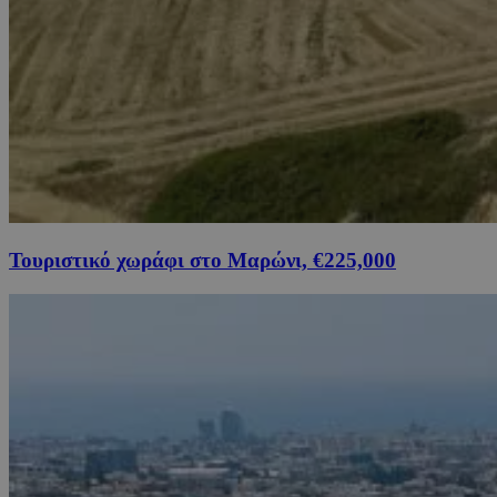
Τουριστικό χωράφι στο Μαρώνι, €225,000