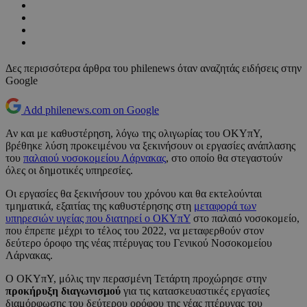
Δες περισσότερα άρθρα του philenews όταν αναζητάς ειδήσεις στην
Google
Add philenews.com on Google
Αν και με καθυστέρηση, λόγω της ολιγωρίας του ΟΚΥπΥ,
βρέθηκε λύση προκειμένου να ξεκινήσουν οι εργασίες ανάπλασης
του
παλαιού νοσοκομείου Λάρνακας
, στο οποίο θα στεγαστούν
όλες οι δημοτικές υπηρεσίες.
Οι εργασίες θα ξεκινήσουν του χρόνου και θα εκτελούνται
τμηματικά, εξαιτίας της καθυστέρησης στη
μεταφορά των
υπηρεσιών υγείας που διατηρεί ο ΟΚΥπΥ
στο παλαιό νοσοκομείο,
που έπρεπε μέχρι το τέλος του 2022, να μεταφερθούν στον
δεύτερο όροφο της νέας πτέρυγας του Γενικού Νοσοκομείου
Λάρνακας.
Ο ΟΚΥπΥ, μόλις την περασμένη Τετάρτη προχώρησε στην
προκήρυξη διαγωνισμού
για τις κατασκευαστικές εργασίες
διαμόρφωσης του δεύτερου ορόφου της νέας πτέρυγας του