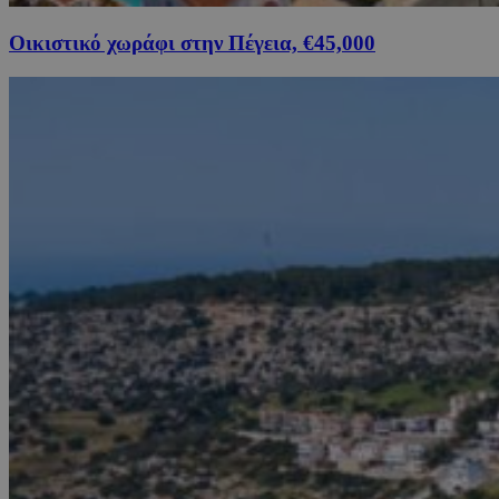
Οικιστικό χωράφι στην Πέγεια, €45,000