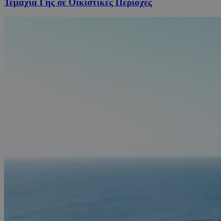
Τεμάχια Γης σε Οικιστικές Περιοχές