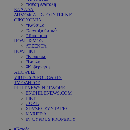
#Μέση Ανατολή
ΕΛΛΑΔΑ
ΔΗΜΟΦΙΛΗ ΣΤΟ INTERNET
ΟΙΚΟΝΟΜΙΑ
#Καύσιμα
#Συνταξιοδοτικό
#Τουρισμός
ΠΟΛΙΤΙΣΜΟΣ
ΑΤΖΕΝΤΑ
ΠΟΛΙΤΙΚΗ
#Κυπριακό
#Βουλή
#Κυβέρνηση
ΑΠΟΨΕΙΣ
VIDEOS & PODCASTS
TV ΟΔΗΓΟΣ
PHILENEWS NETWORK
EN.PHILENEWS.COM
LIKE
GOAL
ΧΡΥΣΕΣ ΣΥΝΤΑΓΕΣ
KARIERA
IN-CYPRUS PROPERTY
#Καιρός