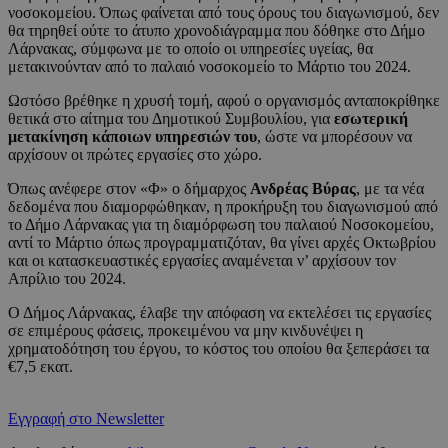
νοσοκομείου. Όπως φαίνεται από τους όρους του διαγωνισμού, δεν
θα τηρηθεί ούτε το άτυπο χρονοδιάγραμμα που δόθηκε στο Δήμο
Λάρνακας, σύμφωνα με το οποίο οι υπηρεσίες υγείας, θα
μετακινούνταν από το παλαιό νοσοκομείο το Μάρτιο του 2024.
Ωστόσο βρέθηκε η χρυσή τομή, αφού ο οργανισμός ανταποκρίθηκε
θετικά στο αίτημα του Δημοτικού Συμβουλίου, για
εσωτερική
μετακίνηση κάποιων υπηρεσιών του
, ώστε να μπορέσουν να
αρχίσουν οι πρώτες εργασίες στο χώρο.
Όπως ανέφερε στον «Φ» ο δήμαρχος
Ανδρέας Βύρας
, με τα νέα
δεδομένα που διαμορφώθηκαν, η προκήρυξη του διαγωνισμού από
το Δήμο Λάρνακας για τη διαμόρφωση του παλαιού Νοσοκομείου,
αντί το Μάρτιο όπως προγραμματιζόταν, θα γίνει αρχές Οκτωβρίου
και οι κατασκευαστικές εργασίες αναμένεται ν’ αρχίσουν τον
Απρίλιο του 2024.
Ο Δήμος Λάρνακας, έλαβε την απόφαση να εκτελέσει τις εργασίες
σε επιμέρους φάσεις, προκειμένου να μην κινδυνέψει η
χρηματοδότηση του έργου, το κόστος του οποίου θα ξεπεράσει τα
€7,5 εκατ.
Εγγραφή στο Newsletter