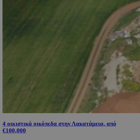
4 οικιστικά οικόπεδα στην Λακατάμεια, από
€100,000