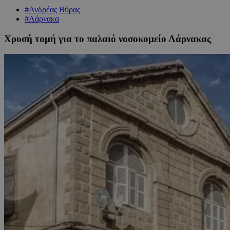
#Ανδρέας Βύρας
#Λάρνακα
Χρυσή τομή για το παλαιό νοσοκομείο Λάρνακας