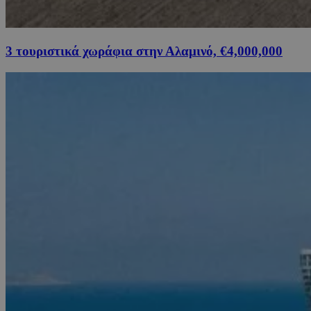
3 τουριστικά χωράφια στην Αλαμινό, €4,000,000