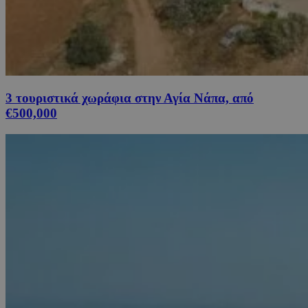
3 τουριστικά χωράφια στην Αγία Νάπα, από
€500,000