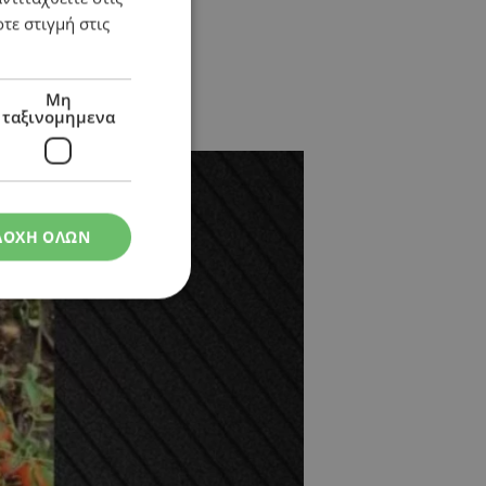
τε στιγμή στις
Μη
ταξινομημενα
ισβολή των drones
ΔΟΧΗ ΟΛΩΝ