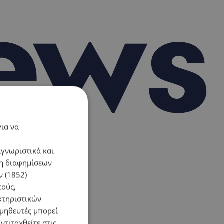
για να
αγνωριστικά και
ση διαφημίσεων
 (1852)
πούς,
κτηριστικών
ομηθευτές μπορεί
ντιταχθείτε στις