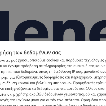
ρήση των δεδομένων σας
εργάτες μας χρησιμοποιούμε cookies και παρόμοιες τεχνολογίες 
ι να έχουμε πρόσβαση σε πληροφορίες στη συσκευή σας και να
 προσωπικά δεδομένα, όπως τη διεύθυνση IP σας, μοναδικά αν
σης, για εξατομικευμένες διαφημίσεις και περιεχόμενο, μέτρη
υ, ανάλυση κοινού και βελτίωση υπηρεσιών.
Προμηθευτές τρίτων
 να επεξεργάζονται τα δεδομένα σας για αυτούς και άλλους σκο
ένης της χρήσης ακριβών δεδομένων γεωεντοπισμού και χαρα
λογές σας ισχύουν μόνο για αυτόν τον ιστότοπο. Ορισμένοι πρ
 έννομο συμφέρον αντί για συγκατάθεση· έχετε το δικαίωμα να α