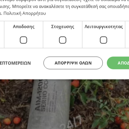
μισης
. Μπορείτε να ανακαλέσετε τη συγκατάθεσή σας οποιαδήπο
s
.
Πολιτική Απορρήτου
Αποδοσης
Στοχευσης
Λειτουργικοτητας
ή εδάφους» – Ενεργοποιήθηκε το Άρθρο 4 μετά την ε
ΛΕΠΤΟΜΕΡΕΙΩΝ
ΑΠΌΡΡΙΨΗ ΌΛΩΝ
ΑΠΟ