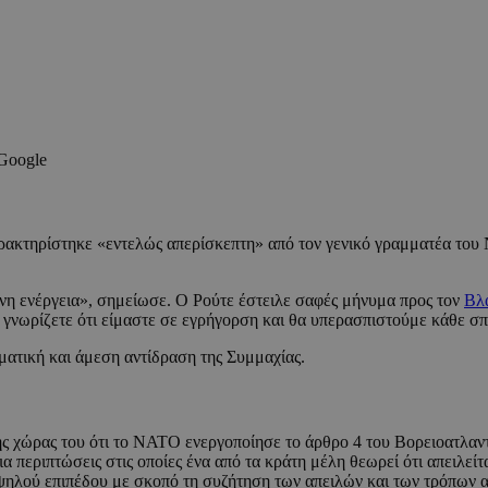
 Google
ακτηρίστηκε «εντελώς απερίσκεπτη» από τον γενικό γραμματέα του Ν
δυνη ενέργεια», σημείωσε. Ο Ρούτε έστειλε σαφές μήνυμα προς τον
Βλα
 γνωρίζετε ότι είμαστε σε εγρήγορση και θα υπερασπιστούμε κάθε 
ματική και άμεση αντίδραση της Συμμαχίας.
 χώρας του ότι το ΝΑΤΟ ενεργοποίησε το άρθρο 4 του Βορειοατλαντ
περιπτώσεις στις οποίες ένα από τα κράτη μέλη θεωρεί ότι απειλείτα
ψηλού επιπέδου με σκοπό τη συζήτηση των απειλών και των τρόπων α