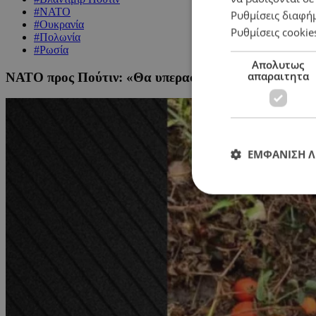
#ΝΑΤΟ
Ρυθμίσεις διαφή
#Ουκρανία
Ρυθμίσεις cookie
#Πολωνία
#Ρωσία
Απολυτως
απαραιτητα
ΝΑΤΟ προς Πούτιν: «Θα υπερασπιστούμε κάθε σπιθαμ
ΕΜΦΑΝΙΣΗ 