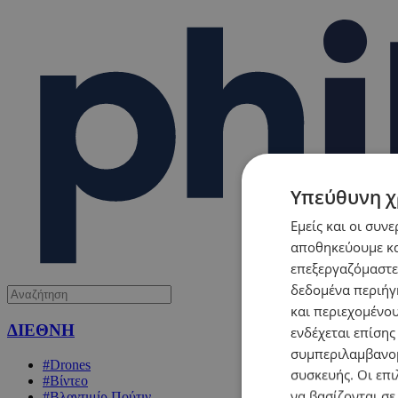
Υπεύθυνη χ
Εμείς και οι συν
αποθηκεύουμε κα
επεξεργαζόμαστε
δεδομένα περιήγη
και περιεχομένο
ΔΙΕΘΝΗ
ενδέχεται επίσης
συμπεριλαμβανομ
#Drones
συσκευής. Οι επι
#Βίντεο
να βασίζονται σε
#Βλαντιμίρ Πούτιν