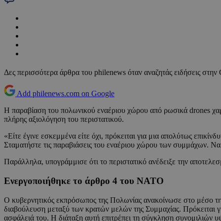
Δες περισσότερα άρθρα του philenews όταν αναζητάς ειδήσεις στην
Add philenews.com on Google
Η παραβίαση του πολωνικού εναέριου χώρου από ρωσικά drones χαρ
πλήρης αξιολόγηση του περιστατικού.
«Είτε έγινε εσκεμμένα είτε όχι, πρόκειται για μια απολύτως επικίν
Σταματήστε τις παραβιάσεις του εναέριου χώρου των συμμάχων. Να
Παράλληλα, υπογράμμισε ότι το περιστατικό ανέδειξε την αποτελεσ
Ενεργοποιήθηκε το άρθρο 4 του NATO
Ο κυβερνητικός εκπρόσωπος της Πολωνίας ανακοίνωσε στο μέσο της
διαβούλευση μεταξύ των κρατών μελών της Συμμαχίας. Πρόκειται για 
ασφάλειά του. Η διάταξη αυτή επιτρέπει τη σύγκληση συνομιλιών υ