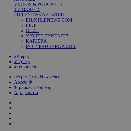
VIDEOS & PODCASTS
TV ΟΔΗΓΟΣ
PHILENEWS NETWORK
EN.PHILENEWS.COM
LIKE
GOAL
ΧΡΥΣΕΣ ΣΥΝΤΑΓΕΣ
KARIERA
IN-CYPRUS PROPERTY
#Καιρός
#Τζόκερ
#Φαρμακεία
Εγγραφή στο Newsletter
Αρχείο Φ
Ψηφιακές Εκδόσεις
Αφιερώματα