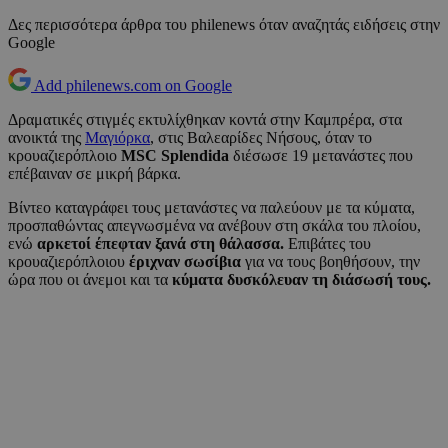
Δες περισσότερα άρθρα του philenews όταν αναζητάς ειδήσεις στην
Google
Add philenews.com on Google
Δραματικές στιγμές εκτυλίχθηκαν κοντά στην Καμπρέρα, στα
ανοικτά της
Μαγιόρκα
, στις Βαλεαρίδες Νήσους, όταν το
κρουαζιερόπλοιο
MSC Splendida
διέσωσε 19 μετανάστες που
επέβαιναν σε μικρή βάρκα.
Βίντεο καταγράφει τους μετανάστες να παλεύουν με τα κύματα,
προσπαθώντας απεγνωσμένα να ανέβουν στη σκάλα του πλοίου,
ενώ
αρκετοί έπεφταν ξανά στη θάλασσα.
Επιβάτες του
κρουαζιερόπλοιου
έριχναν σωσίβια
για να τους βοηθήσουν, την
ώρα που οι άνεμοι και τα
κύματα δυσκόλευαν τη διάσωσή τους.