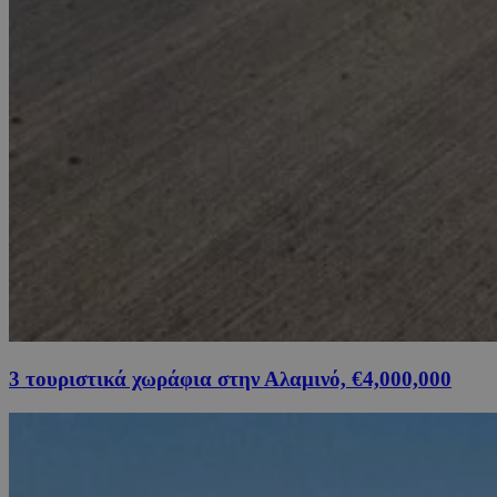
3 τουριστικά χωράφια στην Αλαμινό, €4,000,000