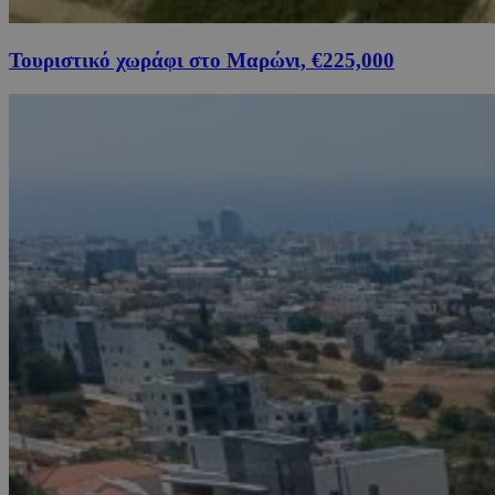
Τουριστικό χωράφι στο Μαρώνι, €225,000