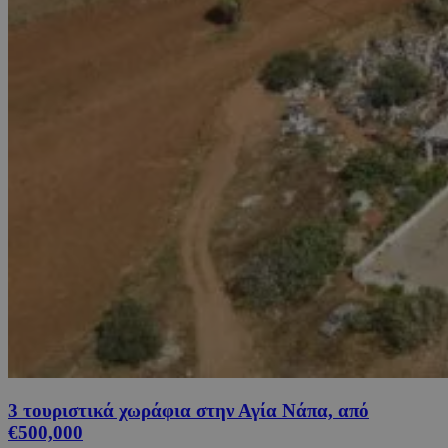
3 τουριστικά χωράφια στην Αγία Νάπα, από
€500,000