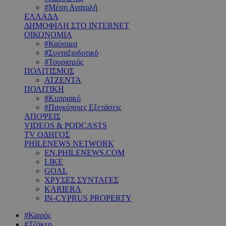
#Μέση Ανατολή
ΕΛΛΑΔΑ
ΔΗΜΟΦΙΛΗ ΣΤΟ INTERNET
ΟΙΚΟΝΟΜΙΑ
#Καύσιμα
#Συνταξιοδοτικό
#Τουρισμός
ΠΟΛΙΤΙΣΜΟΣ
ΑΤΖΕΝΤΑ
ΠΟΛΙΤΙΚΗ
#Κυπριακό
#Παγκύπριες Εξετάσεις
ΑΠΟΨΕΙΣ
VIDEOS & PODCASTS
TV ΟΔΗΓΟΣ
PHILENEWS NETWORK
EN.PHILENEWS.COM
LIKE
GOAL
ΧΡΥΣΕΣ ΣΥΝΤΑΓΕΣ
KARIERA
IN-CYPRUS PROPERTY
#Καιρός
#Τζόκερ