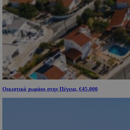
Οικιστικό χωράφι στην Πέγεια, €45,000