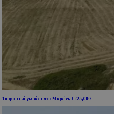
Τουριστικό χωράφι στο Μαρώνι, €225,000