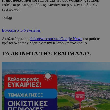
Η
προειδοποίηση
έρχεται σε μια περίοδο αυξημένης έντασης,
καθώς οι ρωσικές επιθέσεις εναντίον ουκρανικών υποδομών
εντείνονται.
skai.gr
Εγγραφή στο Newsletter
Ακολουθήστε το
philenews.com στο Google News
και μάθετε
πρώτοι όλες τις ειδήσεις για την Κύπρο και τον κόσμο
ΤΑ ΑΚΙΝΗΤΑ ΤΗΣ ΕΒΔΟΜΑΔΑΣ