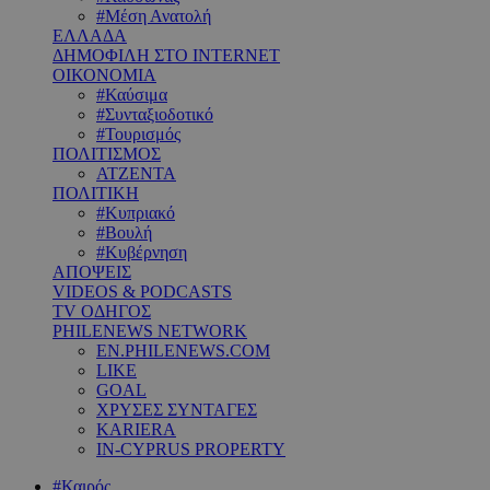
#Μέση Ανατολή
ΕΛΛΑΔΑ
ΔΗΜΟΦΙΛΗ ΣΤΟ INTERNET
ΟΙΚΟΝΟΜΙΑ
#Καύσιμα
#Συνταξιοδοτικό
#Τουρισμός
ΠΟΛΙΤΙΣΜΟΣ
ΑΤΖΕΝΤΑ
ΠΟΛΙΤΙΚΗ
#Κυπριακό
#Βουλή
#Κυβέρνηση
ΑΠΟΨΕΙΣ
VIDEOS & PODCASTS
TV ΟΔΗΓΟΣ
PHILENEWS NETWORK
EN.PHILENEWS.COM
LIKE
GOAL
ΧΡΥΣΕΣ ΣΥΝΤΑΓΕΣ
KARIERA
IN-CYPRUS PROPERTY
#Καιρός