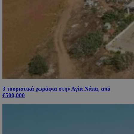
3 τουριστικά χωράφια στην Αγία Νάπα, από
€500,000