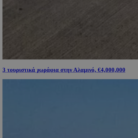
3 τουριστικά χωράφια στην Αλαμινό, €4,000,000