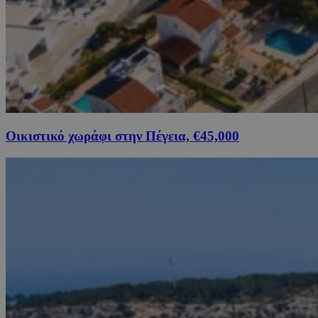
Οικιστικό χωράφι στην Πέγεια, €45,000