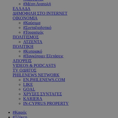
#Μέση Ανατολή
ΕΛΛΑΔΑ
ΔΗΜΟΦΙΛΗ ΣΤΟ INTERNET
ΟΙΚΟΝΟΜΙΑ
#Καύσιμα
#Συνταξιοδοτικό
#Τουρισμός
ΠΟΛΙΤΙΣΜΟΣ
ΑΤΖΕΝΤΑ
ΠΟΛΙΤΙΚΗ
#Κυπριακό
#Παγκύπριες Εξετάσεις
ΑΠΟΨΕΙΣ
VIDEOS & PODCASTS
TV ΟΔΗΓΟΣ
PHILENEWS NETWORK
EN.PHILENEWS.COM
LIKE
GOAL
ΧΡΥΣΕΣ ΣΥΝΤΑΓΕΣ
KARIERA
IN-CYPRUS PROPERTY
#Καιρός
#Τζόκερ