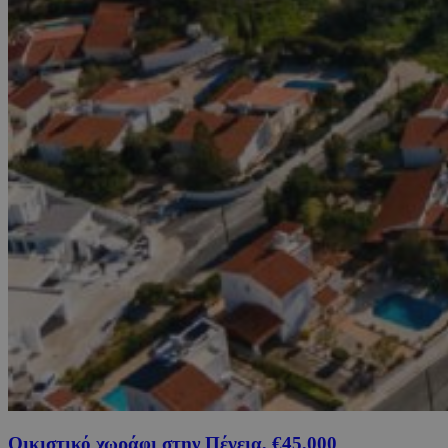
Οικιστικό χωράφι στην Πέγεια, €45,000