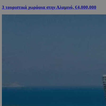
3 τουριστικά χωράφια στην Αλαμινό, €4,000,000