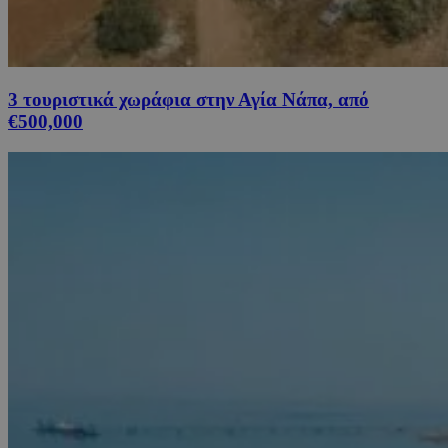
3 τουριστικά χωράφια στην Αγία Νάπα, από
€500,000