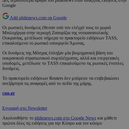
Δες περισσότερα άρθρα του philenews όταν αναζητάς ειδήσεις στην
Google
Add philenews.com on Google
Οι ρωσικές δυνάμεις έθεσαν υπό τον ελέγχό τους το χωριό
Μπιλοχίργια στην περιοχή Ζαπορίζια της νοτιοανατολικής
Ουκρανίας, μετέδωσε σήμερα το πρακτορείο ειδήσεων TASS,
επικαλούμενο το ρωσικό υπουργείο Άμυνας.
Οι δυνάμεις της Μόσχας έπληξαν μία βιομηχανική βάση του
ουκρανικού στρατιωτικού συμπλέγματος, αλλά και ενεργειακές
υποδομές, μετέδωσε το TASS επικαλούμενο τις ρωσικές ένοπλες
δυνάμεις.
Το πρακτορείο ειδήσεων Reuters δεν μπόρεσε να επιβεβαιώσει
ανεξάρτητα τις αναφορές από το πεδίο της μάχης.
cnn.gr
Εγγραφή στο Newsletter
Ακολουθήστε το
philenews.com στο Google News
και μάθετε
πρώτοι όλες τις ειδήσεις για την Κύπρο και τον κόσμο