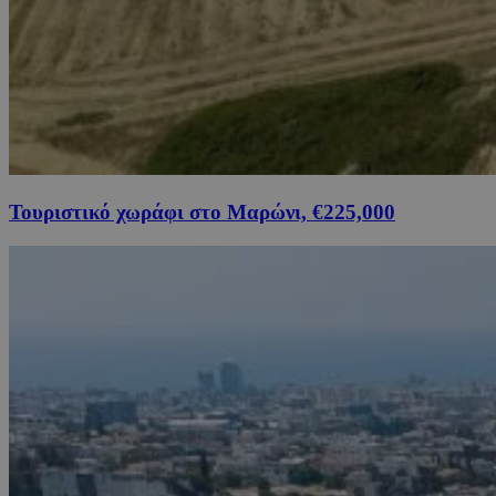
Τουριστικό χωράφι στο Μαρώνι, €225,000