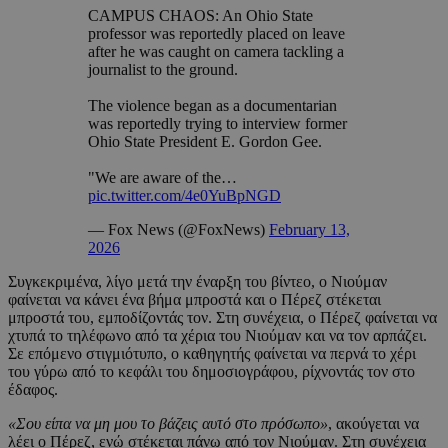
CAMPUS CHAOS: An Ohio State
professor was reportedly placed on leave
after he was caught on camera tackling a
journalist to the ground.
The violence began as a documentarian
was reportedly trying to interview former
Ohio State President E. Gordon Gee.
"We are aware of the…
pic.twitter.com/4e0YuBpNGD
— Fox News (@FoxNews)
February 13,
2026
Συγκεκριμένα, λίγο μετά την έναρξη του βίντεο, ο Νιούμαν
φαίνεται να κάνει ένα βήμα μπροστά και ο Πέρεζ στέκεται
μπροστά του, εμποδίζοντάς τον. Στη συνέχεια, ο Πέρεζ φαίνεται να
χτυπά το τηλέφωνο από τα χέρια του Νιούμαν και να τον αρπάζει.
Σε επόμενο στιγμιότυπο, ο καθηγητής φαίνεται να περνά το χέρι
του γύρω από το κεφάλι του δημοσιογράφου, ρίχνοντάς τον στο
έδαφος.
«Σου είπα να μη μου το βάζεις αυτό στο πρόσωπο»
, ακούγεται να
λέει ο Πέρεζ, ενώ στέκεται πάνω από τον Νιούμαν. Στη συνέχεια