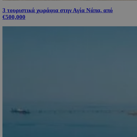
3 τουριστικά χωράφια στην Αγία Νάπα, από
€500,000