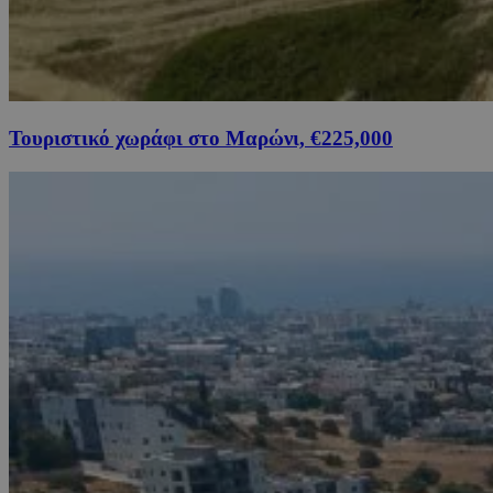
Τουριστικό χωράφι στο Μαρώνι, €225,000