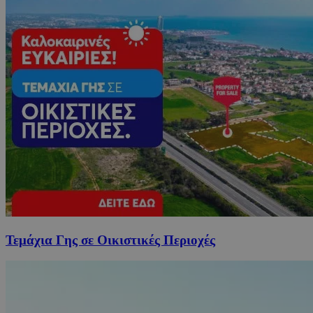
Τεμάχια Γης σε Οικιστικές Περιοχές