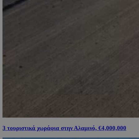
3 τουριστικά χωράφια στην Αλαμινό, €4,000,000