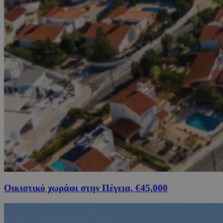
Οικιστικό χωράφι στην Πέγεια, €45,000