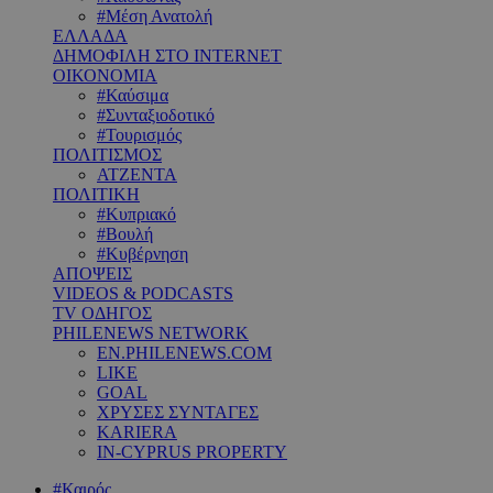
#Μέση Ανατολή
ΕΛΛΑΔΑ
ΔΗΜΟΦΙΛΗ ΣΤΟ INTERNET
ΟΙΚΟΝΟΜΙΑ
#Καύσιμα
#Συνταξιοδοτικό
#Τουρισμός
ΠΟΛΙΤΙΣΜΟΣ
ΑΤΖΕΝΤΑ
ΠΟΛΙΤΙΚΗ
#Κυπριακό
#Βουλή
#Κυβέρνηση
ΑΠΟΨΕΙΣ
VIDEOS & PODCASTS
TV ΟΔΗΓΟΣ
PHILENEWS NETWORK
EN.PHILENEWS.COM
LIKE
GOAL
ΧΡΥΣΕΣ ΣΥΝΤΑΓΕΣ
KARIERA
IN-CYPRUS PROPERTY
#Καιρός