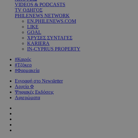
VIDEOS & PODCASTS
TV ΟΔΗΓΟΣ
PHILENEWS NETWORK
EN.PHILENEWS.COM
LIKE
GOAL
ΧΡΥΣΕΣ ΣΥΝΤΑΓΕΣ
KARIERA
IN-CYPRUS PROPERTY
#Καιρός
#Τζόκερ
#Φαρμακεία
Εγγραφή στο Newsletter
Αρχείο Φ
Ψηφιακές Εκδόσεις
Αφιερώματα