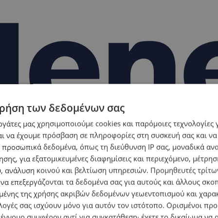
ρήση των δεδομένων σας
εργάτες μας χρησιμοποιούμε cookies και παρόμοιες τεχνολογίες 
ι να έχουμε πρόσβαση σε πληροφορίες στη συσκευή σας και να
 προσωπικά δεδομένα, όπως τη διεύθυνση IP σας, μοναδικά αν
σης, για εξατομικευμένες διαφημίσεις και περιεχόμενο, μέτρη
υ, ανάλυση κοινού και βελτίωση υπηρεσιών.
Προμηθευτές τρίτων
 να επεξεργάζονται τα δεδομένα σας για αυτούς και άλλους σκο
ένης της χρήσης ακριβών δεδομένων γεωεντοπισμού και χαρα
λογές σας ισχύουν μόνο για αυτόν τον ιστότοπο. Ορισμένοι πρ
 έννομο συμφέρον αντί για συγκατάθεση· έχετε το δικαίωμα να α