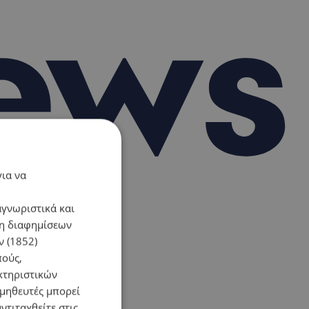
για να
αγνωριστικά και
ση διαφημίσεων
 (1852)
πούς,
κτηριστικών
ομηθευτές μπορεί
ντιταχθείτε στις