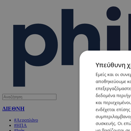
Υπεύθυνη χ
Εμείς και οι συν
αποθηκεύουμε κα
επεξεργαζόμαστε
δεδομένα περιήγη
και περιεχομένο
ΔΙΕΘΝΗ
ενδέχεται επίσης
συμπεριλαμβανομ
#Αεροπλάνο
συσκευής. Οι επι
#ΗΠΑ
να βασίζονται σε
#Ιράκ