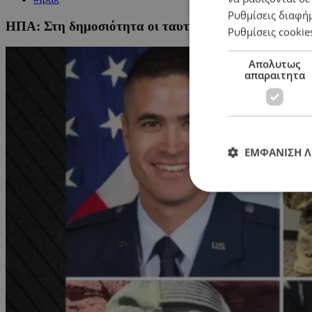
Ρυθμίσεις διαφή
ΗΠΑ: Στη δημοσιότητα οι ταυτότητες των έξι Αμερι
Ρυθμίσεις cookie
Απολυτως
απαραιτητα
ΕΜΦΑΝΙΣΗ 