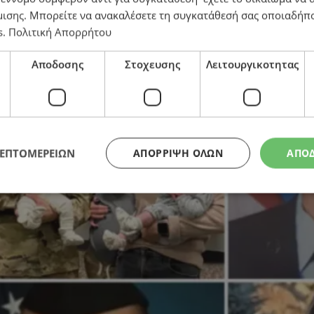
μισης
. Μπορείτε να ανακαλέσετε τη συγκατάθεσή σας οποιαδήπο
κανών στρατιωτών που σκοτώθηκαν σε συντριβή αεροσκ
s
.
Πολιτική Απορρήτου
Αποδοσης
Στοχευσης
Λειτουργικοτητας
ΛΕΠΤΟΜΕΡΕΙΩΝ
ΑΠΌΡΡΙΨΗ ΌΛΩΝ
ΑΠΟ