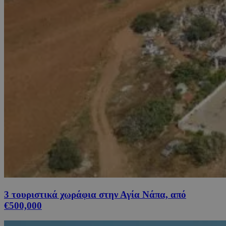
3 τουριστικά χωράφια στην Αγία Νάπα, από
€500,000