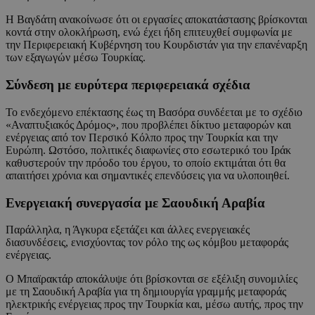
Η Βαγδάτη ανακοίνωσε ότι οι εργασίες αποκατάστασης βρίσκονται
κοντά στην ολοκλήρωση, ενώ έχει ήδη επιτευχθεί συμφωνία με
την Περιφερειακή Κυβέρνηση του Κουρδιστάν για την επανέναρξη
των εξαγωγών μέσω Τουρκίας.
Σύνδεση με ευρύτερα περιφερειακά σχέδια
Το ενδεχόμενο επέκτασης έως τη Βασόρα συνδέεται με το σχέδιο
«Αναπτυξιακός Δρόμος», που προβλέπει δίκτυο μεταφορών και
ενέργειας από τον Περσικό Κόλπο προς την Τουρκία και την
Ευρώπη. Ωστόσο, πολιτικές διαφωνίες στο εσωτερικό του Ιράκ
καθυστερούν την πρόοδο του έργου, το οποίο εκτιμάται ότι θα
απαιτήσει χρόνια και σημαντικές επενδύσεις για να υλοποιηθεί.
Ενεργειακή συνεργασία με Σαουδική Αραβία
Παράλληλα, η Άγκυρα εξετάζει και άλλες ενεργειακές
διασυνδέσεις, ενισχύοντας τον ρόλο της ως κόμβου μεταφοράς
ενέργειας.
Ο Μπαϊρακτάρ αποκάλυψε ότι βρίσκονται σε εξέλιξη συνομιλίες
με τη Σαουδική Αραβία για τη δημιουργία γραμμής μεταφοράς
ηλεκτρικής ενέργειας προς την Τουρκία και, μέσω αυτής, προς την