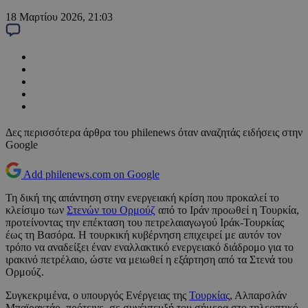
18 Μαρτίου 2026, 21:03
Δες περισσότερα άρθρα του philenews όταν αναζητάς ειδήσεις στην
Google
Add philenews.com on Google
Τη δική της απάντηση στην ενεργειακή κρίση που προκαλεί το
κλείσιμο των
Στενών του Ορμούζ
από το Ιράν προωθεί η Τουρκία,
προτείνοντας την επέκταση του πετρελαιαγωγού Ιράκ-Τουρκίας
έως τη Βασόρα. Η τουρκική κυβέρνηση επιχειρεί με αυτόν τον
τρόπο να αναδείξει έναν εναλλακτικό ενεργειακό διάδρομο για το
ιρακινό πετρέλαιο, ώστε να μειωθεί η εξάρτηση από τα Στενά του
Ορμούζ.
Συγκεκριμένα, ο υπουργός Ενέργειας της
Τουρκίας
, Αλπαρσλάν
Μπαϊρακτάρ, πρότεινε, σε συνέντευξή του σήμερα στο τηλεοπτικό