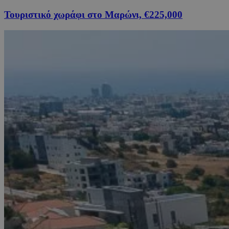
Τουριστικό χωράφι στο Μαρώνι, €225,000