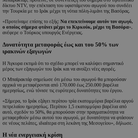
δίκτυο NTV, την επέκταση του υφιστάμενου αγωγού που συνδέει
την Τουρκία με το Ιράκ μέχρι τη νότια πόλη-λιμάνι της Βασόρας.
«Προτείναμε επίσης το εξής:
Να επεκτείνουμε αυτόν τον αγωγό,
ο οποίος σήμερα φτάνει μέχρι το Κιρκούκ, μέχρι τη Βασόρα
»,
ανέφερε ο Τούρκος υπουργός Ενέργειας.
Δυνατότητα μεταφοράς έως και του 50% των
ιρακινών εξαγωγών
Η Άγκυρα εκτιμά ότι το σχέδιο μπορεί να καλύψει σημαντικό
μέρος των εξαγωγών του Ιράκ και να ανοίξει νέες αγορές.
Ο Μπαϊρακτάρ σημείωσε ότι μέσω του αγωγού θα μπορούσαν
αρχικά να μεταφέρονται από 170.000 έως 250.000 βαρέλια
ημερησίως, ενώ τόνισε τις ευρύτερες δυνατότητες του έργου.
«Σήμερα, το Ιράκ εξάγει περίπου τρία εκατομμύρια βαρέλια αργού
πετρελαίου ημερησίως. Περίπου 1,5 εκατομμύριο βαρέλια από
αυτό, σχεδόν το 50%, θα μπορούσαν στην πραγματικότητα να
μεταφερθούν μέσω αυτού του αγωγού, με δυνατότητα να φτάσουν
σε νέους πελάτες, ιδιαίτερα στη λεκάνη της Μεσογείου», δήλωσε.
Η νέα ενεργειακή κρίση