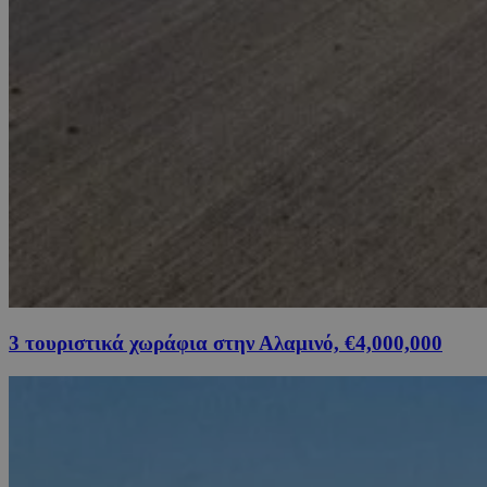
3 τουριστικά χωράφια στην Αλαμινό, €4,000,000