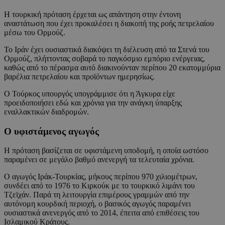
Η τουρκική πρόταση έρχεται ως απάντηση στην έντονη
αναστάτωση που έχει προκαλέσει η διακοπή της ροής πετρελαίου
μέσω του Ορμούζ.
Το Ιράν έχει ουσιαστικά διακόψει τη διέλευση από τα Στενά του
Ορμούζ, πλήττοντας σοβαρά το παγκόσμιο εμπόριο ενέργειας,
καθώς από το πέρασμα αυτό διακινούνταν περίπου 20 εκατομμύρια
βαρέλια πετρελαίου και προϊόντων ημερησίως.
Ο Τούρκος υπουργός υπογράμμισε ότι η Άγκυρα είχε
προειδοποιήσει εδώ και χρόνια για την ανάγκη ύπαρξης
εναλλακτικών διαδρομών.
Ο υφιστάμενος αγωγός
Η πρόταση βασίζεται σε υφιστάμενη υποδομή, η οποία ωστόσο
παραμένει σε μεγάλο βαθμό ανενεργή τα τελευταία χρόνια.
Ο αγωγός Ιράκ-Τουρκίας, μήκους περίπου 970 χιλιομέτρων,
συνδέει από το 1976 το Κιρκούκ με το τουρκικό λιμάνι του
Τζεϊχάν. Παρά τη λειτουργία επιμέρους γραμμών από την
αυτόνομη κουρδική περιοχή, ο βασικός αγωγός παραμένει
ουσιαστικά ανενεργός από το 2014, έπειτα από επιθέσεις του
Ισλαμικού Κράτους.