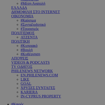
#Μέση Ανατολή
ΕΛΛΑΔΑ
ΔΗΜΟΦΙΛΗ ΣΤΟ INTERNET
ΟΙΚΟΝΟΜΙΑ
#Καύσιμα
#Συνταξιοδοτικό
#Τουρισμός
ΠΟΛΙΤΙΣΜΟΣ
ΑΤΖΕΝΤΑ
ΠΟΛΙΤΙΚΗ
#Κυπριακό
#Βουλή
#Κυβέρνηση
ΑΠΟΨΕΙΣ
VIDEOS & PODCASTS
TV ΟΔΗΓΟΣ
PHILENEWS NETWORK
EN.PHILENEWS.COM
LIKE
GOAL
ΧΡΥΣΕΣ ΣΥΝΤΑΓΕΣ
KARIERA
IN-CYPRUS PROPERTY
#Καιρός